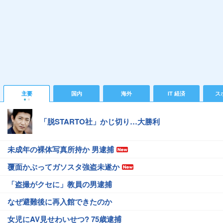
主要
国内
海外
IT 経済
ス
「脱STARTO社」かじ切り…大勝利
未成年の裸体写真所持か 男逮捕
覆面かぶってガソスタ強盗未遂か
「盗撮がクセに」教員の男逮捕
なぜ避難後に再入館できたのか
女児にAV見せわいせつ? 75歳逮捕