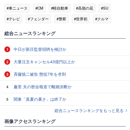
#車ニュース
#CM
#軽自動車
#高嶺の花
#SU
#テレビ
#フェンダー
#警察
#世界初
#クルマ
総合ニュースランキング
中日が新庄監督招聘を検討か
1
大量注文キャンセル43億円以上か
2
斉藤慎二被告 懲役7年を求刑
3
趣里 夫の密会報道で離婚決断か
4
関東「真夏の暑さ」は終了か
5
総合ニュースランキングをもっと見る
画像アクセスランキング