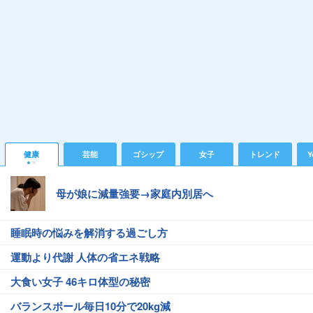
健康
芸能
ゴシップ
女子
トレンド
Y
母が娘に減量強要→家庭内別居へ
睡眠時の悩みを解消する過ごし方
運動より代謝 人体の省エネ戦略
大食い女子 46キロ体型の秘密
バランスボール毎日10分で20kg減