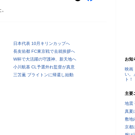
た。
日本代表 10月キリンカップへ
長友佑都 FC東京戦で去就挨拶へ
W杯で大活躍の守護神、新天地へ
お知
小川航基 CL予選外れ監督が真意
映画
い。
三笘薫 ブライトンに帰還し始動
ト！
主要
地震
真夏
敷地
京都
服は