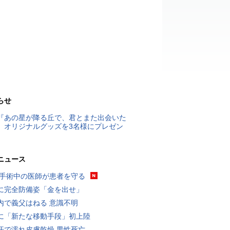
らせ
『あの星が降る丘で、君とまた出会いた
』オリジナルグッズを3名様にプレゼン
ニュース
 手術中の医師が患者を守る
に完全防備姿「金を出せ」
内で義父はねる 意識不明
に「新たな移動手段」初上陸
汗で濡れ皮膚乾燥 男性死亡