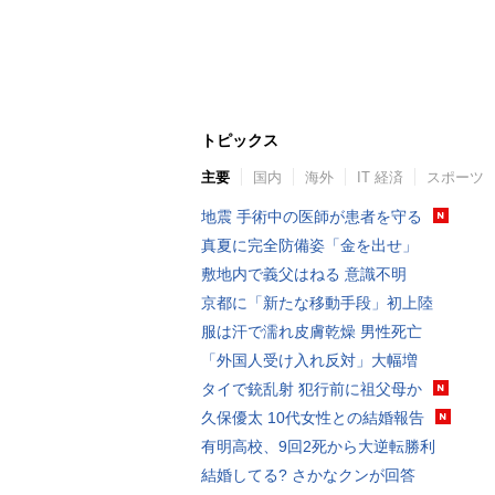
トピックス
主要
国内
海外
IT 経済
スポーツ
地震 手術中の医師が患者を守る
真夏に完全防備姿「金を出せ」
敷地内で義父はねる 意識不明
京都に「新たな移動手段」初上陸
服は汗で濡れ皮膚乾燥 男性死亡
「外国人受け入れ反対」大幅増
タイで銃乱射 犯行前に祖父母か
久保優太 10代女性との結婚報告
有明高校、9回2死から大逆転勝利
結婚してる? さかなクンが回答