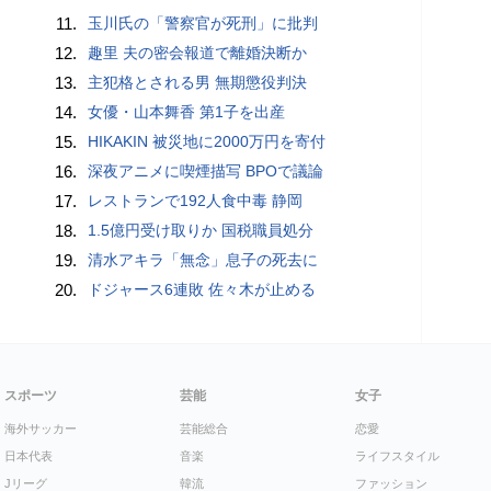
11.
玉川氏の「警察官が死刑」に批判
12.
趣里 夫の密会報道で離婚決断か
13.
主犯格とされる男 無期懲役判決
14.
女優・山本舞香 第1子を出産
15.
HIKAKIN 被災地に2000万円を寄付
16.
深夜アニメに喫煙描写 BPOで議論
17.
レストランで192人食中毒 静岡
18.
1.5億円受け取りか 国税職員処分
19.
清水アキラ「無念」息子の死去に
20.
ドジャース6連敗 佐々木が止める
スポーツ
芸能
女子
海外サッカー
芸能総合
恋愛
日本代表
音楽
ライフスタイル
Jリーグ
韓流
ファッション