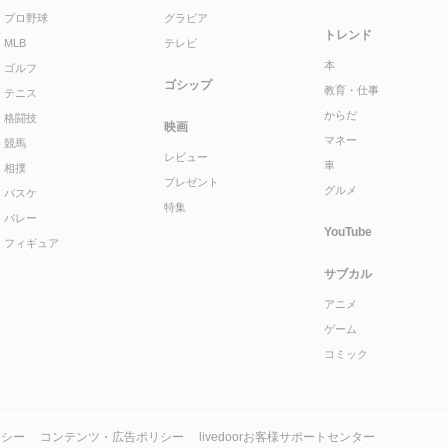
プロ野球
グラビア
トレンド
MLB
テレビ
本
ゴルフ
ゴシップ
教育・仕事
テニス
からだ
格闘技
映画
マネー
競馬
レビュー
車
相撲
プレゼント
グルメ
バスケ
特集
バレー
YouTube
フィギュア
サブカル
アニメ
ゲーム
コミック
リシー
コンテンツ・広告ポリシー
livedoorお客様サポートセンター