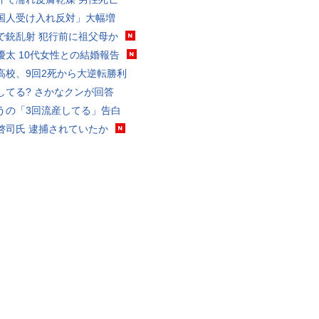
国人受け入れ反対」大幅増
で銃乱射 犯行前に祖父母か
優太 10代女性との結婚報告
高校、9回2死から大逆転勝利
してる? さかなクンが回答
うの「3回流産してる」告白
啓司氏 逮捕されていたか