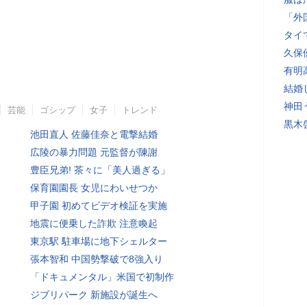
「外
タイ
久保
有明
結婚
神田
芸能
ゴシップ
女子
トレンド
黒木
池田直人 佐藤佳奈と電撃結婚
広陵の暴力問題 元監督が陳謝
豊臣兄弟! 茶々に「美人過ぎる」
保育園園長 女児にわいせつか
甲子園 初めてビデオ検証を実施
地震に便乗した詐欺 注意喚起
東京駅 駐車場に地下シェルター
張本智和 中国勢撃破で8強入り
「ドキュメンタル」米国で初制作
ジブリパーク 新施設が誕生へ