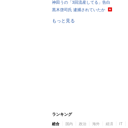
神田うの「3回流産してる」告白
黒木啓司氏 逮捕されていたか
もっと見る
ランキング
総合
国内
政治
海外
経済
IT