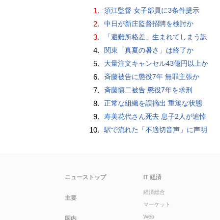
1.
須江監督 女子部員に3条件提示
2.
中日が新庄監督招聘を検討か
3.
「避難所格差」生まれてしまう訳
4.
関東「真夏の暑さ」は終了か
5.
大量注文キャンセル43億円以上か
6.
斉藤被告に懲役7年 無罪主張か
7.
斉藤慎二被告 懲役7年を求刑
8.
正常な組織を誤摘出 重篤な状態
9.
寿美花代さん死去 息子2人が追悼
10.
駅で流れた「不適切音声」に声明
ニューストップ
IT 経済
経済総合
主要
マーケット
Web
国内