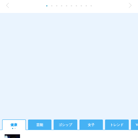
健康
芸能
ゴシップ
女子
トレンド
Y