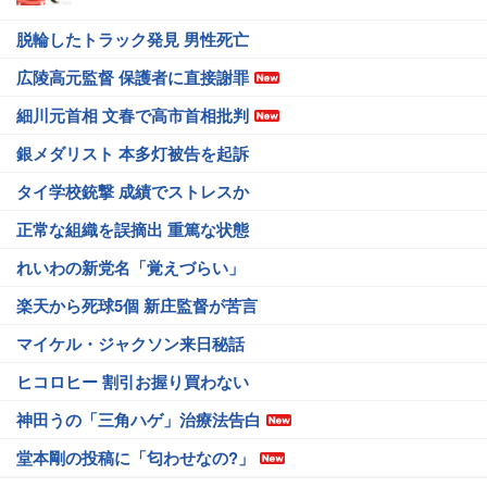
脱輪したトラック発見 男性死亡
広陵高元監督 保護者に直接謝罪
細川元首相 文春で高市首相批判
銀メダリスト 本多灯被告を起訴
タイ学校銃撃 成績でストレスか
正常な組織を誤摘出 重篤な状態
れいわの新党名「覚えづらい」
楽天から死球5個 新庄監督が苦言
マイケル・ジャクソン来日秘話
ヒコロヒー 割引お握り買わない
神田うの「三角ハゲ」治療法告白
堂本剛の投稿に「匂わせなの?」