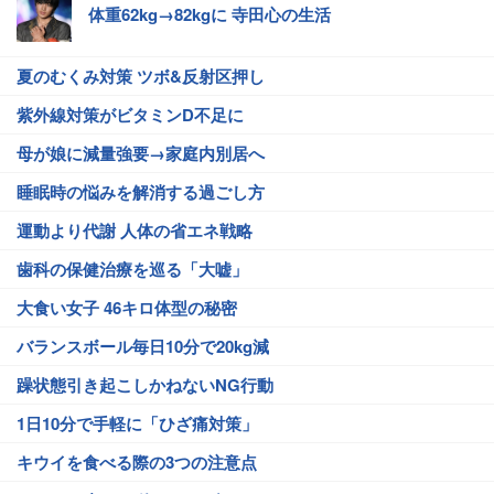
体重62kg→82kgに 寺田心の生活
夏のむくみ対策 ツボ&反射区押し
紫外線対策がビタミンD不足に
母が娘に減量強要→家庭内別居へ
睡眠時の悩みを解消する過ごし方
運動より代謝 人体の省エネ戦略
歯科の保健治療を巡る「大嘘」
大食い女子 46キロ体型の秘密
バランスボール毎日10分で20kg減
躁状態引き起こしかねないNG行動
1日10分で手軽に「ひざ痛対策」
キウイを食べる際の3つの注意点