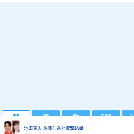
主要
国内
海外
IT 経済
ス
池田直人 佐藤佳奈と電撃結婚