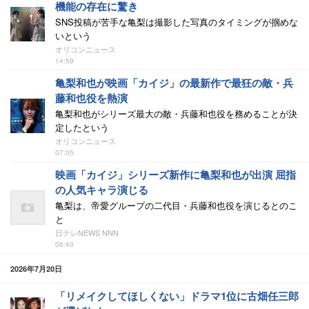
機能の存在に驚き
SNS投稿が苦手な亀梨は撮影した写真のタイミングが掴めな
いという
オリコンニュース
14:59
亀梨和也が映画「カイジ」の最新作で最狂の敵・兵
藤和也役を熱演
亀梨和也がシリーズ最大の敵・兵藤和也役を務めることが決
定したという
オリコンニュース
07:05
映画「カイジ」シリーズ新作に亀梨和也が出演 屈指
の人気キャラ演じる
亀梨は、帝愛グループの二代目・兵藤和也役を演じるとのこ
と
日テレNEWS NNN
06:40
2026年7月20日
「リメイクしてほしくない」ドラマ1位に古畑任三郎