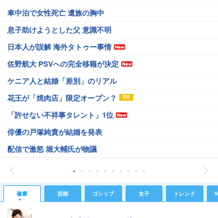
車中泊で女性死亡 遺族の胸中
息子助けようとした父 意識不明
日本人が誤解 海外タトゥー事情
佐野航大 PSVへの完全移籍が決定
ケニア人と結婚「差別」のリアル
花王が「焼肉店」限定オープン？
「許せない不祥事タレント」1位
俳優の戸塚純貴が結婚を発表
配信で激怒 堀大輔氏が物議
健康
芸能
ゴシップ
女子
トレンド
Y