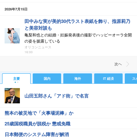
2026年7月15日
田中みな実が美的30代ラスト表紙を飾り、指原莉乃
と美容対談も
亀梨和也との結婚・妊娠発表後の撮影でハッピーオーラ全開
の姿を披露している
オリコンニュース
16:00
次ヘ
主要
国内
海外
IT 経済
ス
山田五郎さん「アド街」で名言
熊本の被災地で「火事場泥棒」か
25歳国税職員が脱税か 懲戒免職
日本郵便のシステム障害が解消