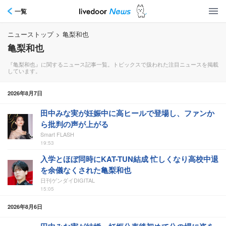
一覧
ニューストップ
>
亀梨和也
亀梨和也
『亀梨和也』に関するニュース記事一覧。トピックスで扱われた注目ニュースを掲載
しています。
2026年8月7日
田中みな実が妊娠中に高ヒールで登場し、ファンか
ら批判の声が上がる
Smart FLASH
19:53
入学とほぼ同時にKAT-TUN結成 忙しくなり高校中退
を余儀なくされた亀梨和也
日刊ゲンダイDIGITAL
15:05
2026年8月6日