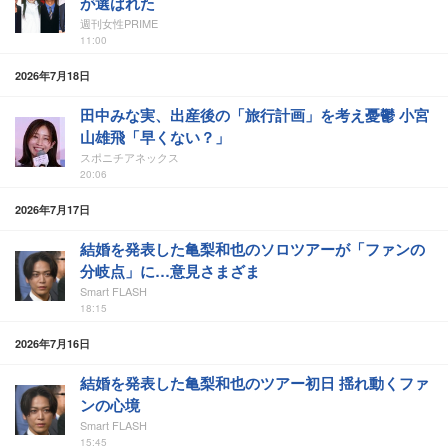
が選ばれた
週刊女性PRIME
11:00
2026年7月18日
田中みな実、出産後の「旅行計画」を考え憂鬱 小宮
山雄飛「早くない？」
スポニチアネックス
20:06
2026年7月17日
結婚を発表した亀梨和也のソロツアーが「ファンの
分岐点」に…意見さまざま
Smart FLASH
18:15
2026年7月16日
結婚を発表した亀梨和也のツアー初日 揺れ動くファ
ンの心境
Smart FLASH
15:45