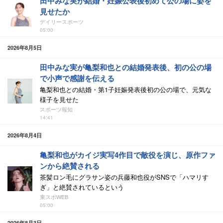
田中みな実が結婚・妊娠公表後初めて公の場に姿を
見せたか
デイリースポーツ
05:00
2026年8月5日
田中みな実が亀梨和也との結婚発表後、初の公の場
で小声で感謝を伝える
亀梨和也との結婚・第1子妊娠発表後初の公の場で、元気な
様子を見せた
スポーツ報知
14:41
2026年8月4日
亀梨和也がカイジ実写4作目で敵役を演じ、原作ファ
ンから絶賛される
茶髪ロン毛にグラサン姿の兵藤和也役がSNSで「ハマリす
ぎ」と絶賛されているという
東スポWEB
05:00
2026年8月3日