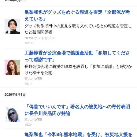
亀梨和也がグッズをめぐる報道を否定「全部俺が考
えている」
グッズ制作で田中の意見を取り入れているとの報道を否定し
たと芸能関係者
NEWSポストセブン
16:15
工藤静香が公演会場で義援金活動「参加してくださ
って感謝です」
長野公演会場に義援金BOXを設置し「参加に感謝」と呼びか
けた様子を公開
東スポWEB
15:11
2026年8月1日
「偽善でいいんです」著名人の被災地への寄付表明
に長谷川良品氏が持論
東スポWEB
16:34
亀梨和也「令和8年熊本地震」を受け、被災地支援を