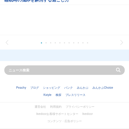
Peachy
ブログ
ショッピング
バンク
みんかぶ
みんかぶChoice
Kstyle
株探
プレスリリース
運営会社
利用規約
プライバシーポリシー
livedoorお客様サポートセンター
livedoor
コンテンツ・広告ポリシー