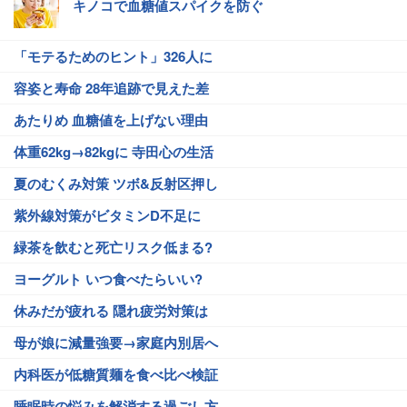
キノコで血糖値スパイクを防ぐ
「モテるためのヒント」326人に
容姿と寿命 28年追跡で見えた差
あたりめ 血糖値を上げない理由
体重62kg→82kgに 寺田心の生活
夏のむくみ対策 ツボ&反射区押し
紫外線対策がビタミンD不足に
緑茶を飲むと死亡リスク低まる?
ヨーグルト いつ食べたらいい?
休みだが疲れる 隠れ疲労対策は
母が娘に減量強要→家庭内別居へ
内科医が低糖質麺を食べ比べ検証
睡眠時の悩みを解消する過ごし方