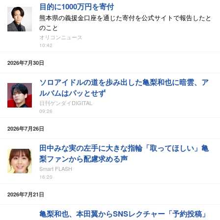
目的に1000万円を寄付
熊本県の義援金口座を通じた寄付を公式サイトで報告したと
のこと
オリコンニュース
10:42
2026年7月30日
ソロアイドルの道を歩み出した亀梨和也に暗雲、ア
ルバムはパッとせず
日刊ゲンダイDIGITAL
09:26
2026年7月26日
田中みな実の左手に大きな指輪「取ってほしい」亀
梨ファンから配慮求める声
Smart FLASH
16:20
2026年7月21日
亀梨和也、本田翼からSNSレクチャー「予約投稿」