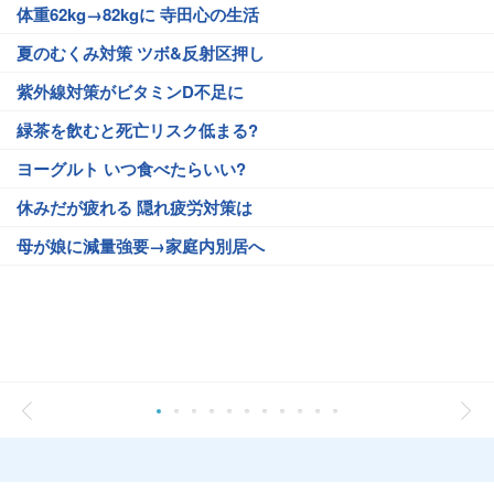
体重62kg→82kgに 寺田心の生活
夏のむくみ対策 ツボ&反射区押し
紫外線対策がビタミンD不足に
緑茶を飲むと死亡リスク低まる?
ヨーグルト いつ食べたらいい?
休みだが疲れる 隠れ疲労対策は
母が娘に減量強要→家庭内別居へ