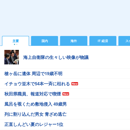
主要
国内
海外
IT 経済
ス
海上自衛隊の生々しい映像が物議
槍ヶ岳に遺体 周辺で19歳不明
イチョウ並木で54本一斉に枯れる
秋田県職員、報道対応で喫煙
風呂を覗くため敷地侵入 49歳男
列に割り込んだ男女 青ざめ逃亡
正直しんどい夏のレジャー1位