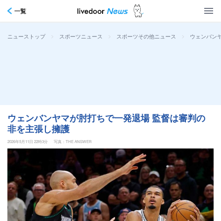
一覧
>
>
>
ウェンバン
ニューストップ
スポーツニュース
スポーツその他ニュース
ウェンバンヤマが肘打ちで一発退場 監督は審判の
非を主張し擁護
2026年5月11日 22時3分
写真：THE ANSWER