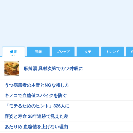
健康
芸能
ゴシップ
女子
トレンド
Y
麻辣湯 具材次第でカツ丼級に
うつ病患者の本音とNGな接し方
キノコで血糖値スパイクを防ぐ
「モテるためのヒント」326人に
容姿と寿命 28年追跡で見えた差
あたりめ 血糖値を上げない理由