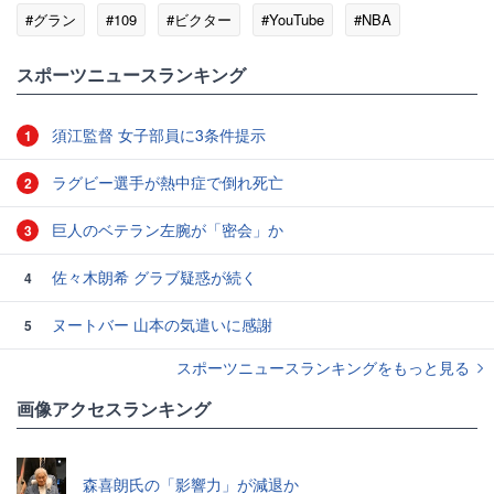
#グラン
#109
#ビクター
#YouTube
#NBA
#バスケットボール
スポーツニュースランキング
須江監督 女子部員に3条件提示
1
ラグビー選手が熱中症で倒れ死亡
2
巨人のベテラン左腕が「密会」か
3
佐々木朗希 グラブ疑惑が続く
4
ヌートバー 山本の気遣いに感謝
5
スポーツニュースランキングをもっと見る
画像アクセスランキング
森喜朗氏の「影響力」が減退か