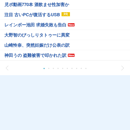
児ポ動画770本 酒飲ませ性加害か
注目 古いPCが復活するUSB
レインボー池田 求婚失敗も告白
大野智のびっしりタトゥーに異変
山崎怜奈、突然妊娠だけ公表の訳
神田うの 盗難被害で叩かれた訳