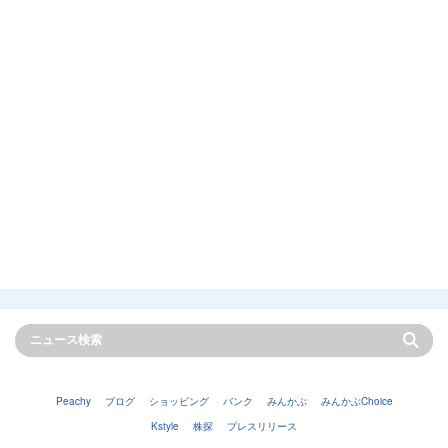
Peachy
ブログ
ショッピング
バンク
みんかぶ
みんかぶChoice
Kstyle
株探
プレスリリース