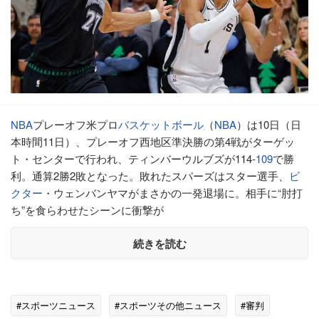
NBA
プレーオフ米プロ
バスケットボール
（
NBA
）は10日（日
本時間11日）、プレーオフ西地区準決勝の第4戦がターゲッ
ト・センターで行われ、ティンバーウルブズが114-
109
で勝
利。通算2勝2敗となった。敗れたスパーズはスター選手、
ビ
クター
・ウェンバンヤマがまさかの一発退場に。相手に“肘打
ち”を食らわせたシーンに衝撃が
続きを読む
#スポーツニュース
#スポーツその他ニュース
#審判