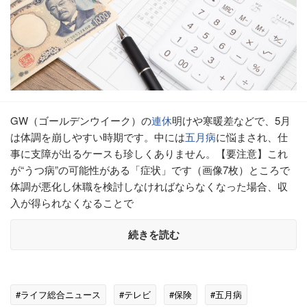
GW（ゴールデンウイーク）の
連休
明けや寒暖差などで、5月
は体調を崩しやすい時期です。中には
五月病
に悩まされ、仕
事に支障が出るケースも珍しくありません。【要注意】これ
が“うつ病”の可能性がある「症状」です（画像7枚）ところで
体調が悪化し休職を検討しなければならなくなった場合、収
入が得られなくなることで
続きを読む
#ライフ総合ニュース
#テレビ
#保険
#五月病