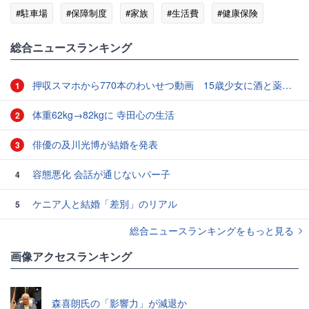
#駐車場
#保障制度
#家族
#生活費
#健康保険
#連休
総合ニュースランキング
押収スマホから770本のわいせつ動画 15歳少女に酒と薬飲ませ性的暴行か 54歳男を再逮捕 「薬もありますよ」とSNSで誘い出し
1
体重62kg→82kgに 寺田心の生活
2
俳優の及川光博が結婚を発表
3
容態悪化 会話が通じないパー子
4
ケニア人と結婚「差別」のリアル
5
総合ニュースランキングをもっと見る
画像アクセスランキング
森喜朗氏の「影響力」が減退か