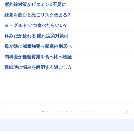
紫外線対策がビタミンD不足に
緑茶を飲むと死亡リスク低まる?
ヨーグルト いつ食べたらいい?
休みだが疲れる 隠れ疲労対策は
母が娘に減量強要→家庭内別居へ
内科医が低糖質麺を食べ比べ検証
睡眠時の悩みを解消する過ごし方