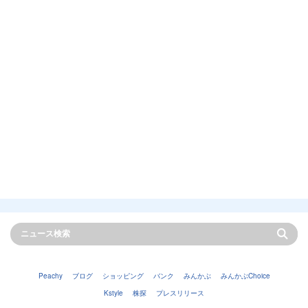
Peachy
ブログ
ショッピング
バンク
みんかぶ
みんかぶChoice
Kstyle
株探
プレスリリース