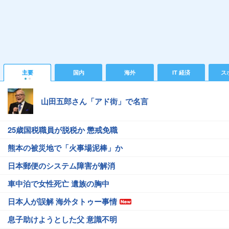
主要
国内
海外
IT 経済
ス
山田五郎さん「アド街」で名言
25歳国税職員が脱税か 懲戒免職
熊本の被災地で「火事場泥棒」か
日本郵便のシステム障害が解消
車中泊で女性死亡 遺族の胸中
日本人が誤解 海外タトゥー事情
息子助けようとした父 意識不明