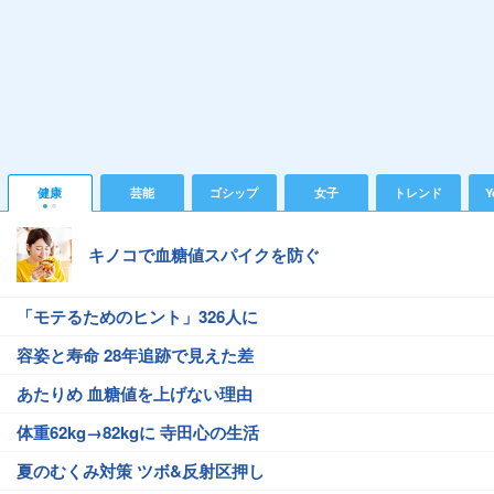
健康
芸能
ゴシップ
女子
トレンド
Y
キノコで血糖値スパイクを防ぐ
「モテるためのヒント」326人に
容姿と寿命 28年追跡で見えた差
あたりめ 血糖値を上げない理由
体重62kg→82kgに 寺田心の生活
夏のむくみ対策 ツボ&反射区押し