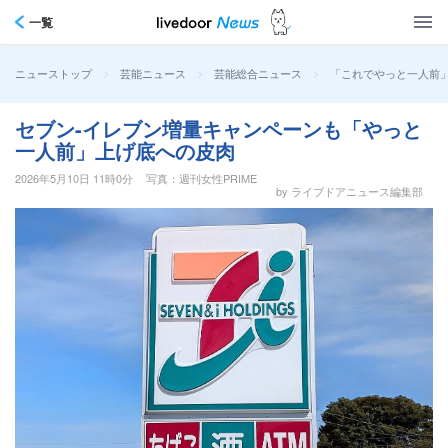
一覧
>
>
>
「これでやっと一人前」
ニューストップ
芸能ニュース
芸能総合ニュース
セブン-イレブン増量キャンペーンも「やっと
一人前」上げ底への皮肉
2026年5月10日 11時0分
写真：週刊女性PRIME
by ライブドアニュース編集部