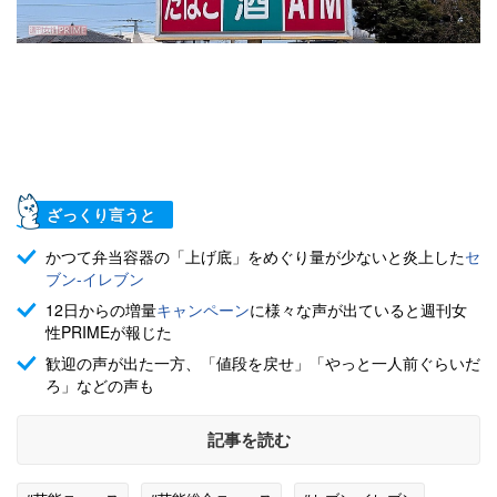
ざっくり言うと
かつて弁当容器の「上げ底」をめぐり量が少ないと炎上した
セ
ブン-イレブン
12日からの増量
キャンペーン
に様々な声が出ていると週刊女
性PRIMEが報じた
歓迎の声が出た一方、「値段を戻せ」「やっと一人前ぐらいだ
ろ」などの声も
記事を読む