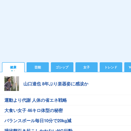
健康
芸能
ゴシップ
女子
トレンド
Y
山口達也 8年ぶり楽器姿に感涙か
運動より代謝 人体の省エネ戦略
大食い女子 46キロ体型の秘密
バランスボール毎日10分で20kg減
躁状態引き起こしかねないNG行動