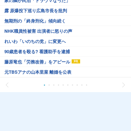
家の隣が民泊「トラウマなった」
露 原爆投下巡り広島市長を批判
無期刑の「終身刑化」傾向続く
NHK職員性被害 出演者に怒りの声
れいわ「いのちの党」に変更へ
90歳患者を殴る? 看護助手を逮捕
藤原竜也「労務改善」をアピール
元TBSアナの山本里菜 離婚を公表