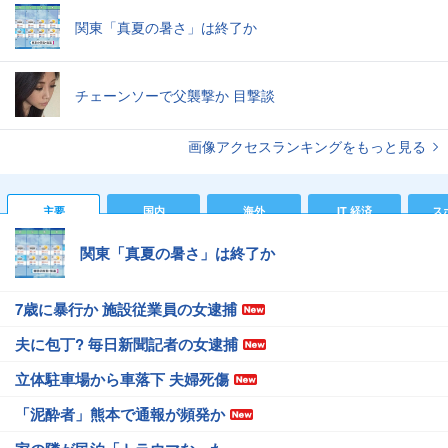
関東「真夏の暑さ」は終了か
チェーンソーで父襲撃か 目撃談
画像アクセスランキングをもっと見る
主要
国内
海外
IT 経済
ス
関東「真夏の暑さ」は終了か
7歳に暴行か 施設従業員の女逮捕
夫に包丁? 毎日新聞記者の女逮捕
立体駐車場から車落下 夫婦死傷
「泥酔者」熊本で通報が頻発か