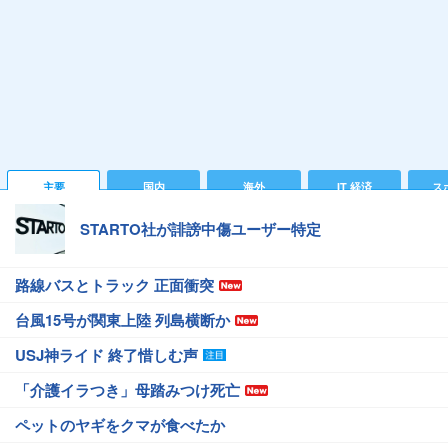
主要
国内
海外
IT 経済
ス
STARTO社が誹謗中傷ユーザー特定
路線バスとトラック 正面衝突
台風15号が関東上陸 列島横断か
USJ神ライド 終了惜しむ声
「介護イラつき」母踏みつけ死亡
ペットのヤギをクマが食べたか