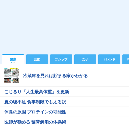
健康
芸能
ゴシップ
女子
トレンド
Y
冷蔵庫を見れば貯まる家かわかる
こじるり「人生最高体重」を更新
夏の寝不足 食事制限でも太る訳
体臭の原因 プロテインの可能性
医師が勧める 猫背解消の体操術