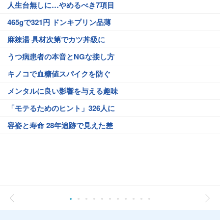
人生台無しに…やめるべき7項目
465gで321円 ドンキプリン品薄
麻辣湯 具材次第でカツ丼級に
うつ病患者の本音とNGな接し方
キノコで血糖値スパイクを防ぐ
メンタルに良い影響を与える趣味
「モテるためのヒント」326人に
容姿と寿命 28年追跡で見えた差