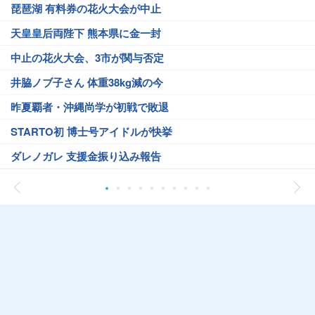
琵琶湖 有料券の花火大会が中止
天皇皇后両陛下 熊本県に金一封
中止の花火大会、3市が関与否定
井脇ノブ子さん 体重38kg減の今
昨夏覇者・沖縄尚学が初戦で敗退
STARTO初 博士号アイドルが快挙
ダレノガレ 支援金振り込み報告