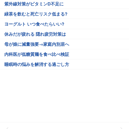
紫外線対策がビタミンD不足に
緑茶を飲むと死亡リスク低まる?
ヨーグルト いつ食べたらいい?
休みだが疲れる 隠れ疲労対策は
母が娘に減量強要→家庭内別居へ
内科医が低糖質麺を食べ比べ検証
睡眠時の悩みを解消する過ごし方