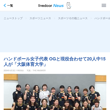
一覧
>
>
>
ハンドボール
ニューストップ
スポーツニュース
スポーツその他ニュース
ハンドボール女子代表 OGと現役合わせて20人中15
人が「大阪体育大学」
2024年4月3日 11時33分
写真：THE ANSWER