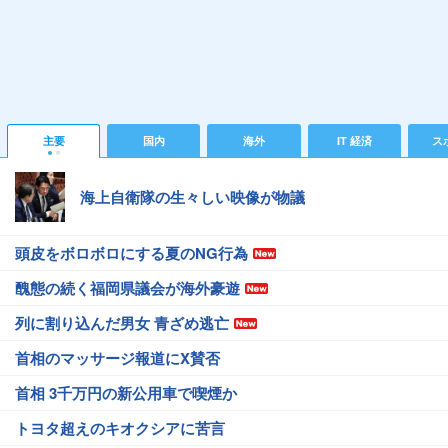
主要
国内
海外
IT 経済
ス
海上自衛隊の生々しい映像が物議
頭皮をボロボロにする夏のNG行為
醜態の続く福岡県議会が海外豪遊
列に割り込んだ男女 青ざめ逃亡
首相のマッサージ報道にX賛否
首相 3千万円の新公用車で喫煙か
トヨタ超えのキオクシアに苦言