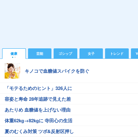
健康
芸能
ゴシップ
女子
トレンド
Y
キノコで血糖値スパイクを防ぐ
「モテるためのヒント」326人に
容姿と寿命 28年追跡で見えた差
あたりめ 血糖値を上げない理由
体重62kg→82kgに 寺田心の生活
夏のむくみ対策 ツボ&反射区押し