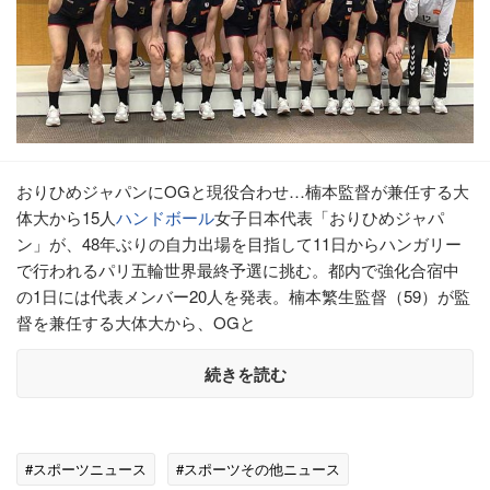
おりひめジャパンにOGと現役合わせ…楠本監督が兼任する大
体大から15人
ハンドボール
女子日本代表「おりひめジャパ
ン」が、48年ぶりの自力出場を目指して11日からハンガリー
で行われるパリ五輪世界最終予選に挑む。都内で強化合宿中
の1日には代表メンバー20人を発表。楠本繁生監督（59）が監
督を兼任する大体大から、OGと
続きを読む
#スポーツニュース
#スポーツその他ニュース