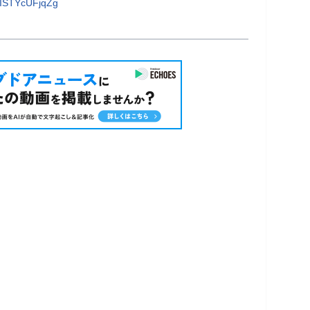
ISTYcUFjqZg