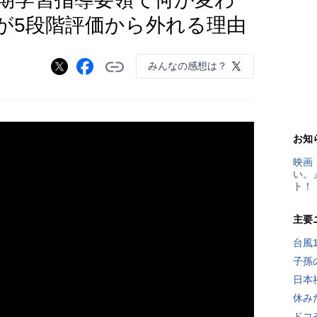
が5段階評価から外れる理由
みんなの感想は？
お知
映画
い。
ト！
主要
台風
子孫
日本
休み
ドコ