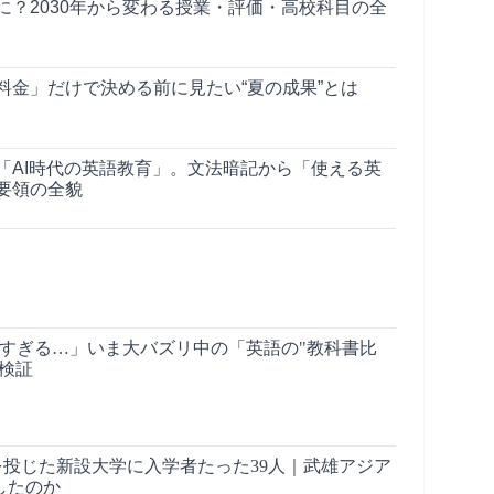
に？2030年から変わる授業・評価・高校科目の全
料金」だけで決める前に見たい“夏の成果”とは
「AI時代の英語教育」。文法暗記から「使える英
要領の全貌
しすぎる…」いま大バズリ中の「英語の"教科書比
検証
金を投じた新設大学に入学者たった39人｜武雄アジア
したのか