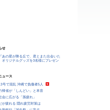
らせ
『あの星が降る丘で、君とまた出会いた
』オリジナルグッズを3名様にプレゼン
ニュース
13号で混乱 沖縄で負傷者5人
の帰省が「しんどい」と本音
社会に広がる「孫疲れ」
だが疲れる 隠れ疲労対策は
モ新銀行「誕生祭」に盲点