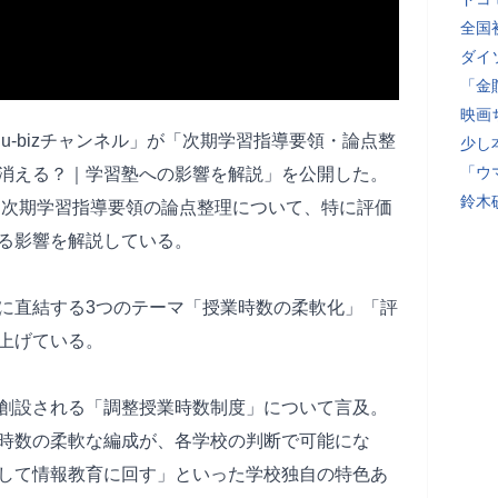
全国
ダイ
「金
映画
du-bizチャンネル」が「次期学習指導要領・論点整
少し
「ウ
消える？｜学習塾への影響を解説」を公開した。
鈴木
れる次期学習指導要領の論点整理について、特に評価
る影響を解説している。
に直結する3つのテーマ「授業時数の柔軟化」「評
上げている。
創設される「調整授業時数制度」について言及。
時数の柔軟な編成が、各学校の判断で可能にな
して情報教育に回す」といった学校独自の特色あ