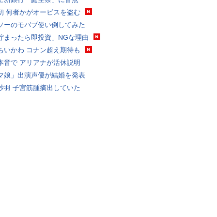
初 何者かがオービスを盗む
ソーのモバブ使い倒してみた
貯まったら即投資」NGな理由
ちいかわ コナン超え期待も
本音で アリアナが活休説明
マ娘」出演声優が結婚を発表
砂羽 子宮筋腫摘出していた