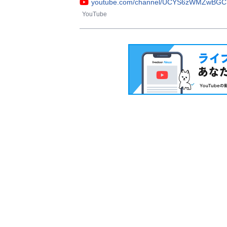
youtube.com/channel/UCYS6zWMZwBGC
YouTube