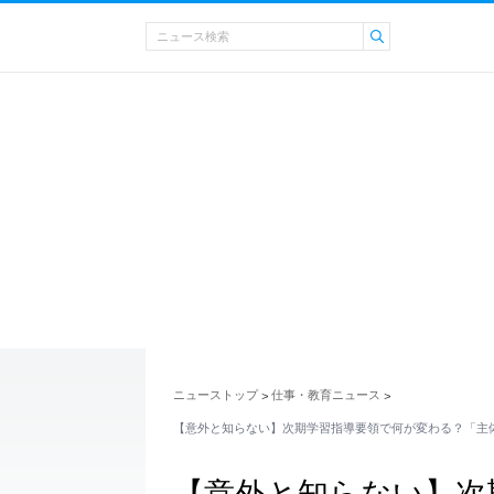
ニューストップ
仕事・教育ニュース
>
>
【意外と知らない】次期学習指導要領で何が変わる？「主
【意外と知らない】次