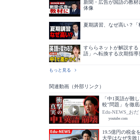
新聞・広告が国語の教材
体像
夏期講習、なぜ高い？「
すららネットが解説する
語」へ転換する次期指導
もっと見る
関連動画（外部リンク）
「中1英語が難
較"問題」を徹底
Edu-NEWS_おだ
youtube.com
19.5億円の税
大学はなぜ失敗