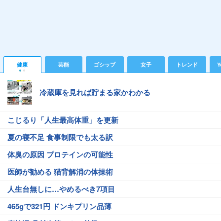
健康
芸能
ゴシップ
女子
トレンド
Y
冷蔵庫を見れば貯まる家かわかる
こじるり「人生最高体重」を更新
夏の寝不足 食事制限でも太る訳
体臭の原因 プロテインの可能性
医師が勧める 猫背解消の体操術
人生台無しに…やめるべき7項目
465gで321円 ドンキプリン品薄