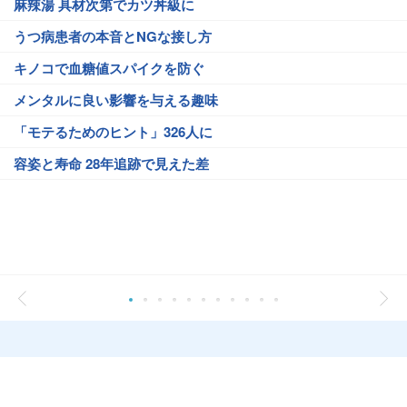
麻辣湯 具材次第でカツ丼級に
うつ病患者の本音とNGな接し方
キノコで血糖値スパイクを防ぐ
メンタルに良い影響を与える趣味
「モテるためのヒント」326人に
容姿と寿命 28年追跡で見えた差