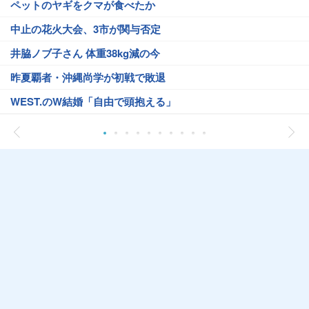
ペットのヤギをクマが食べたか
中止の花火大会、3市が関与否定
井脇ノブ子さん 体重38kg減の今
昨夏覇者・沖縄尚学が初戦で敗退
WEST.のW結婚「自由で頭抱える」