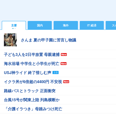
主要
国内
海外
IT 経済
ス
さんま 夏の甲子園に苦言し物議
子ども3人を2日半放置 母親逮捕
海水浴場 中学生と小学生が死亡
USJ神ライド 終了惜しむ声
イクラ丼が6倍超の4400円 不安視
路線バスとトラック 正面衝突
台風15号が関東上陸 列島横断か
「介護イラつき」母踏みつけ死亡