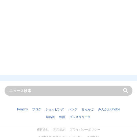
Peachy
ブログ
ショッピング
バンク
みんかぶ
みんかぶChoice
Kstyle
株探
プレスリリース
運営会社
利用規約
プライバシーポリシー