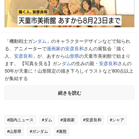
「機動戦士ガン
ダム
」のキャラクターデザインなどで知られ
る、アニメーターで
漫画家
の
安彦良和
さんの展覧会「描く
人、
安彦良和
」が、あすから
山形県
の天童市美術館で始まり
ます。 【写真を見る】ガン
ダム
の生みの親・
安彦良和
さんの
50年が天童に！山形限定の描き下ろしイラストなど800点以上
が集結する
続きを読む
#国内ニュース
#ダム
#漫画家
#安彦良和
#シャア
#山形県
#ガンダム
#激怒