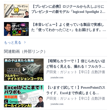
【プレゼンに必携】ロジクールから久しぶりに
プレゼンターの新モデル「logicool Spotlight 2」
が登場しましたよ。触覚フィードバックが素晴
らしいですね
【本音レビュー】よく使っている製品で実感し
た「使ってわかった〇と×」をお届けします。新
シリーズです
もっと見る
関連動画（外部リンク）
【暗闇もカラーで！】信じられないほ
ど明るく見える、撮れる！フルカラー
ナイトビジョンゴーグル 「Akaso
戸田覚：ガジェット【辛口】点数評価
Seemor」をレビュー
youtube.com
【いますぐ試して！】PowerPointのス
ライド、Excelまで作成しまくる
「Genspark」がすごすぎます。まさ
戸田覚：ガジェット【辛口】点数評価
に、すべてのAIが使えるオールインワ
youtube.com
ンAIワークスペースですね！