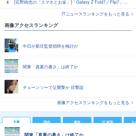
[石野純也の「スマホとお金」]「Galaxy Z Fold7／Flip7」発表、注目したいソフトバンクの価格攻勢
5
ITニュースランキングをもっと見る
画像アクセスランキング
中日が新庄監督招聘を検討か
関東「真夏の暑さ」は終了か
チェーンソーで父襲撃か 目撃談
画像アクセスランキングをもっと見る
主要
国内
海外
IT 経済
ス
関東「真夏の暑さ」は終了か