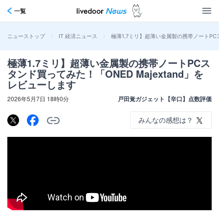
一覧
>
>
極薄1.7ミリ】超薄い金属製の携帯ノートPCスタ
ニューストップ
IT 経済ニュース
極薄1.7ミリ】超薄い金属製の携帯ノートPCス
タンド買ってみた！「ONED Majextand」を
レビューします
2026年5月7日 18時0分
戸田覚ガジェット【辛口】点数評価
みんなの感想は？