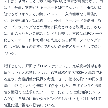
ンドは引き出すことで最大6段階の高さ調節が可能だが、戸田
は「一番高い状態だとキーボードは打てない」「一番低い状
態でもギリギリ」と指摘。パスワード入力程度なら可能だ
が、原稿執筆などには適さず、外付けキーボードを使用する
か、ブラウジングなどの用途に限定されると説明した。さら
に、他の折りたたみ式スタンドと比較し、本製品はPCと一体
化してスマートに持ち運べる利点がある反面、タイピングに
適した低い角度の調整ができない点をデメリットとして挙げ
ている。
総評として、戸田は「ロマンはすごいし、完成度や質感も素
晴らしい」と称賛しつつも、通常価格が約7,700円と高額であ
る点や、角度調整の限界を考慮。セール価格の約5,500円を基
準に「57点」という辛口の採点を下した。デザイン性や携帯
性を極限まで追求したいユーザーにとっては魅力的なアイテ
ムだが、自身の用途やタイピングのしやすさを天秤にかけて
慎重に選ぶ視点を提供している。