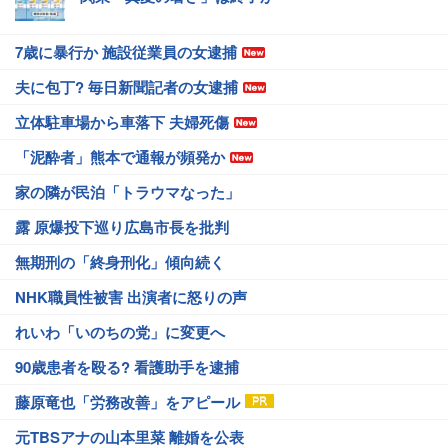
7歳に暴行か 施設従業員の女逮捕
夫に包丁? 毎日新聞記者の女逮捕
立体駐車場から車落下 夫婦死傷
「泥酔者」熊本で通報が頻発か
家の隣が民泊「トラウマなった」
露 原爆投下巡り広島市長を批判
無期刑の「終身刑化」傾向続く
NHK職員性被害 出演者に怒りの声
れいわ「いのちの党」に変更へ
90歳患者を殴る? 看護助手を逮捕
藤原竜也「労務改善」をアピール
元TBSアナの山本里菜 離婚を公表