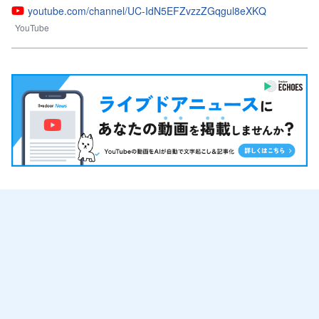
youtube.com/channel/UC-IdN5EFZvzzZGqgul8eXKQ
YouTube