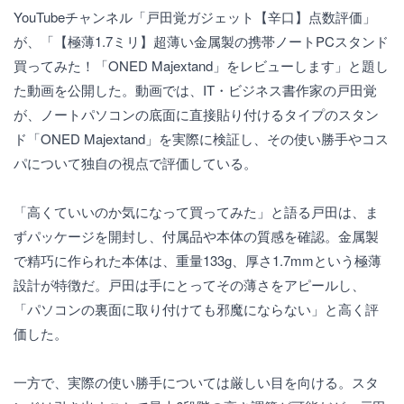
YouTubeチャンネル「戸田覚ガジェット【辛口】点数評価」
が、「【極薄1.7ミリ】超薄い金属製の携帯ノートPCスタンド
買ってみた！「ONED Majextand」をレビューします」と題し
た動画を公開した。動画では、IT・ビジネス書作家の戸田覚
が、ノートパソコンの底面に直接貼り付けるタイプのスタン
ド「ONED Majextand」を実際に検証し、その使い勝手やコス
パについて独自の視点で評価している。
「高くていいのか気になって買ってみた」と語る戸田は、ま
ずパッケージを開封し、付属品や本体の質感を確認。金属製
で精巧に作られた本体は、重量133g、厚さ1.7mmという極薄
設計が特徴だ。戸田は手にとってその薄さをアピールし、
「パソコンの裏面に取り付けても邪魔にならない」と高く評
価した。
一方で、実際の使い勝手については厳しい目を向ける。スタ