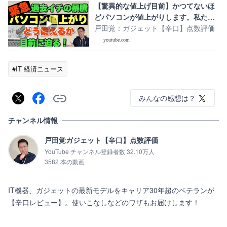
【驚異的な値上げ目前】かつてないほ
どパソコンが値上がりします。私たち
はどう備えればいいか解説します ※ア
戸田覚：ガジェット【辛口】点数評価
ンサー動画の第二弾は概要欄のリンク
youtube.com
からご覧ください
#IT 経済ニュース
みんなの感想は？
チャンネル情報
戸田覚ガジェット【辛口】点数評価
YouTube チャンネル登録者数 32.10万人
3582 本の動画
IT機器、ガジェットの最新モデルをキャリア30年超のベテランが
【辛口レビュー】。使いこなしなどのワザもお届けします！
