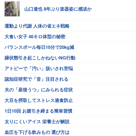
山口達也 8年ぶり楽器姿に感涙か
運動より代謝 人体の省エネ戦略
大食い女子 46キロ体型の秘密
バランスボール毎日10分で20kg減
躁状態引き起こしかねないNG行動
アトピーで「汚い」扱いされ苦悩
認知症研究で「音」注目される
夫の「産後うつ」にみられる症状
大豆を摂取してストレス過食防止
1日10回 お腹引き締まる簡単習慣
太りにくいアイス 栄養士が解説
血圧を下げる飲みもの 選び方は