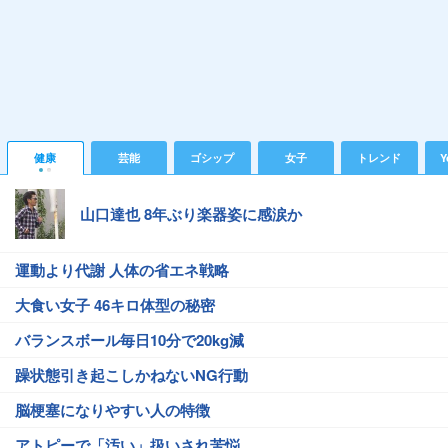
健康
芸能
ゴシップ
女子
トレンド
Y
山口達也 8年ぶり楽器姿に感涙か
運動より代謝 人体の省エネ戦略
大食い女子 46キロ体型の秘密
バランスボール毎日10分で20kg減
躁状態引き起こしかねないNG行動
脳梗塞になりやすい人の特徴
アトピーで「汚い」扱いされ苦悩