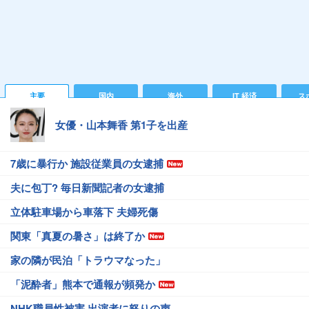
主要
国内
海外
IT 経済
ス
女優・山本舞香 第1子を出産
7歳に暴行か 施設従業員の女逮捕
夫に包丁? 毎日新聞記者の女逮捕
立体駐車場から車落下 夫婦死傷
関東「真夏の暑さ」は終了か
家の隣が民泊「トラウマなった」
「泥酔者」熊本で通報が頻発か
NHK職員性被害 出演者に怒りの声