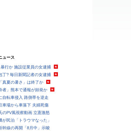
ニュース
に暴行か 施設従業員の女逮捕
包丁? 毎日新聞記者の女逮捕
「真夏の暑さ」は終了か
酔者」熊本で通報が頻発か
に自転車侵入 路側帯を逆走
駐車場から車落下 夫婦死傷
氏のPV風視察動画 立憲激怒
隣が民泊「トラウマなった」
新幹線の再開「8月中」示唆