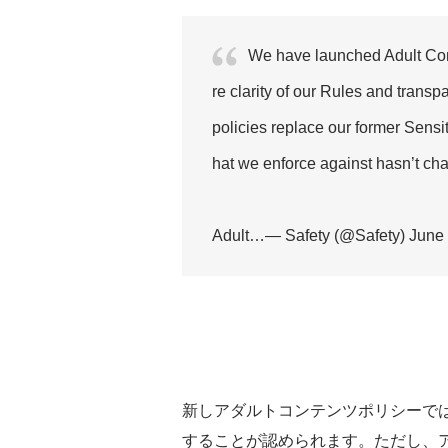
We have launched Adult Cont
re clarity of our Rules and trans
policies replace our former Sensi
hat we enforce against hasn’t ch
Adult…— Safety (@Safety) June 
新しアダルトコンテンツポリシーで
することが認められます。ただし、