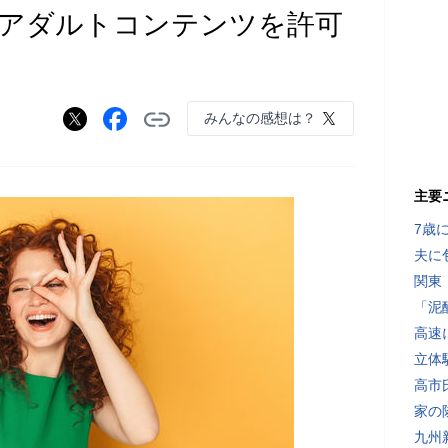
がついにアダルトコンテンツを許可
みんなの感想は？
主要
7歳
夫に
関東
「泥
高速
立体
高市
家の
九州