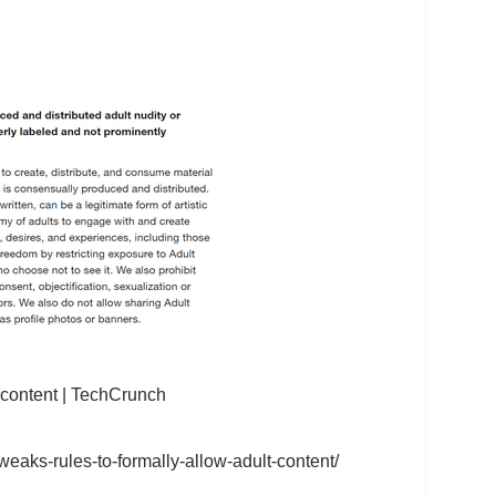
t content | TechCrunch
weaks-rules-to-formally-allow-adult-content/