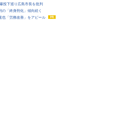
原爆投下巡り広島市長を批判
刑の「終身刑化」傾向続く
竜也「労務改善」をアピール