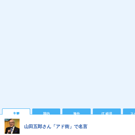
主要
国内
海外
IT 経済
ス
山田五郎さん「アド街」で名言