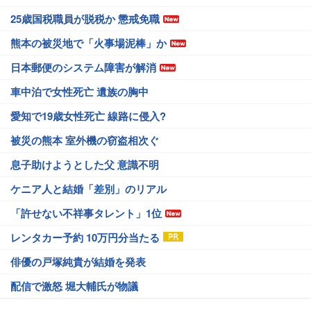
25歳国税職員が脱税か 懲戒免職
熊本の被災地で「火事場泥棒」か
日本郵便のシステム障害が解消
車中泊で女性死亡 遺族の胸中
愛知で19歳女性死亡 線路に侵入?
被災の熊本 室外機の窃盗相次ぐ
息子助けようとした父 意識不明
ケニア人と結婚「差別」のリアル
「許せない不祥事タレント」1位
レンタカー予約 10万円分当たる
俳優の戸塚純貴が結婚を発表
配信で激怒 堀大輔氏が物議