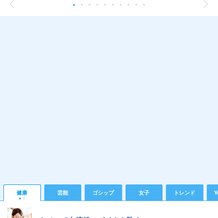
健康
芸能
ゴシップ
女子
トレンド
Y