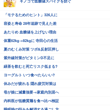
キノコで血糖値スパイクを防ぐ
「モテるためのヒント」326人に
容姿と寿命 28年追跡で見えた差
あたりめ 血糖値を上げない理由
体重62kg→82kgに 寺田心の生活
夏のむくみ対策 ツボ&反射区押し
紫外線対策がビタミンD不足に
緑茶を飲むと死亡リスク低まる?
ヨーグルト いつ食べたらいい?
休みだが疲れる 隠れ疲労対策は
母が娘に減量強要→家庭内別居へ
内科医が低糖質麺を食べ比べ検証
睡眠時の悩みを解消する過ごし方