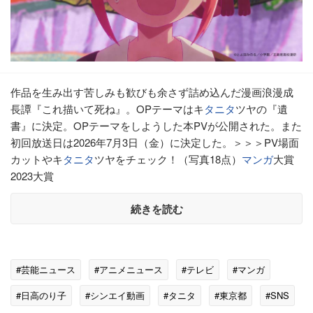
作品を⽣み出す苦しみも歓びも余さず詰め込んだ漫画浪漫成
⻑譚『これ描いて死ね』。OPテーマはキ
タニタ
ツヤの『遺
書』に決定。OPテーマをしようした本PVが公開された。また
初回放送日は2026年7月3日（金）に決定した。＞＞＞PV場面
カットやキ
タニタ
ツヤをチェック！（写真18点）
マンガ
⼤賞
2023⼤賞
続きを読む
#芸能ニュース
#アニメニュース
#テレビ
#マンガ
#日高のり子
#シンエイ動画
#タニタ
#東京都
#SNS