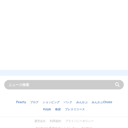
Peachy
ブログ
ショッピング
バンク
みんかぶ
みんかぶChoice
Kstyle
株探
プレスリリース
運営会社
利用規約
プライバシーポリシー