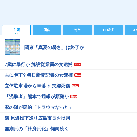
主要
国内
海外
IT 経済
ス
関東「真夏の暑さ」は終了か
7歳に暴行か 施設従業員の女逮捕
夫に包丁? 毎日新聞記者の女逮捕
立体駐車場から車落下 夫婦死傷
「泥酔者」熊本で通報が頻発か
家の隣が民泊「トラウマなった」
露 原爆投下巡り広島市長を批判
無期刑の「終身刑化」傾向続く