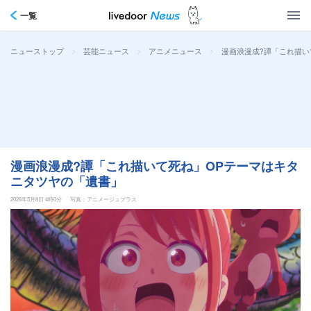
一覧
>
>
>
漫画浪漫成?譚「これ描い
ニューストップ
芸能ニュース
アニメニュース
漫画浪漫成?譚「これ描いて死ね」OPテーマはキタ
ニタツヤの「遺書」
2026年5月8日 4時0分
写真：アニメージュプラス