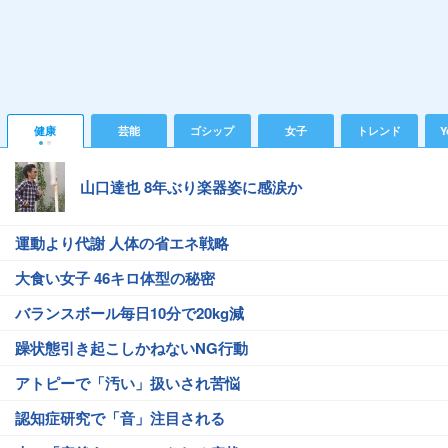
健康
芸能
ゴシップ
女子
トレンド
Y
山口達也 8年ぶり楽器姿に感涙か
運動より代謝 人体の省エネ戦略
大食い女子 46キロ体型の秘密
バランスボール毎日10分で20kg減
躁状態引き起こしかねないNG行動
アトピーで「汚い」扱いされ苦悩
認知症研究で「音」注目される