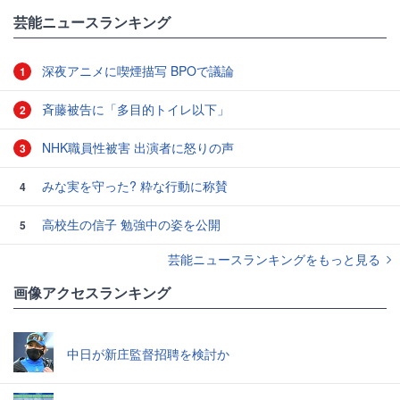
#激怒
芸能ニュースランキング
深夜アニメに喫煙描写 BPOで議論
1
斉藤被告に「多目的トイレ以下」
2
NHK職員性被害 出演者に怒りの声
3
みな実を守った? 粋な行動に称賛
4
高校生の信子 勉強中の姿を公開
5
芸能ニュースランキングをもっと見る
画像アクセスランキング
中日が新庄監督招聘を検討か