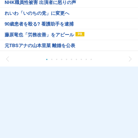
NHK職員性被害 出演者に怒りの声
れいわ「いのちの党」に変更へ
90歳患者を殴る? 看護助手を逮捕
藤原竜也「労務改善」をアピール
元TBSアナの山本里菜 離婚を公表