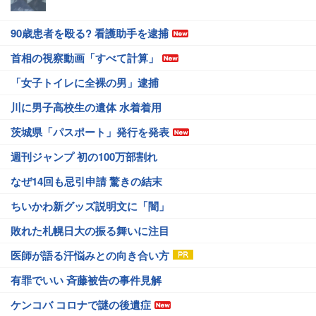
90歳患者を殴る? 看護助手を逮捕
首相の視察動画「すべて計算」
「女子トイレに全裸の男」逮捕
川に男子高校生の遺体 水着着用
茨城県「パスポート」発行を発表
週刊ジャンプ 初の100万部割れ
なぜ14回も忌引申請 驚きの結末
ちいかわ新グッズ説明文に「闇」
敗れた札幌日大の振る舞いに注目
医師が語る汗悩みとの向き合い方
有罪でいい 斉藤被告の事件見解
ケンコバ コロナで謎の後遺症