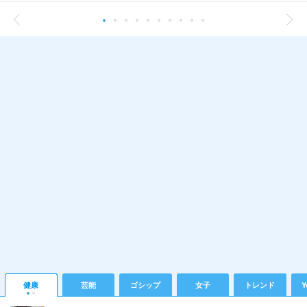
健康
芸能
ゴシップ
女子
トレンド
Y