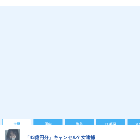
主要
国内
海外
IT 経済
ス
「43億円分」キャンセル? 女逮捕