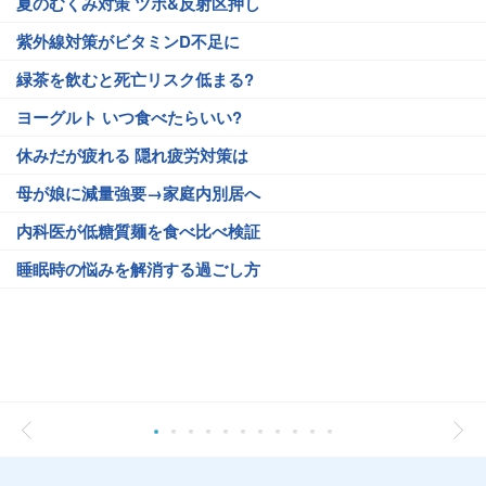
夏のむくみ対策 ツボ&反射区押し
紫外線対策がビタミンD不足に
緑茶を飲むと死亡リスク低まる?
ヨーグルト いつ食べたらいい?
休みだが疲れる 隠れ疲労対策は
母が娘に減量強要→家庭内別居へ
内科医が低糖質麺を食べ比べ検証
睡眠時の悩みを解消する過ごし方