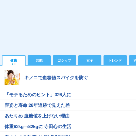
健康
芸能
ゴシップ
女子
トレンド
Y
キノコで血糖値スパイクを防ぐ
「モテるためのヒント」326人に
容姿と寿命 28年追跡で見えた差
あたりめ 血糖値を上げない理由
体重62kg→82kgに 寺田心の生活