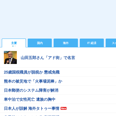
主要
国内
海外
IT 経済
ス
山田五郎さん「アド街」で名言
25歳国税職員が脱税か 懲戒免職
熊本の被災地で「火事場泥棒」か
日本郵便のシステム障害が解消
車中泊で女性死亡 遺族の胸中
日本人が誤解 海外タトゥー事情