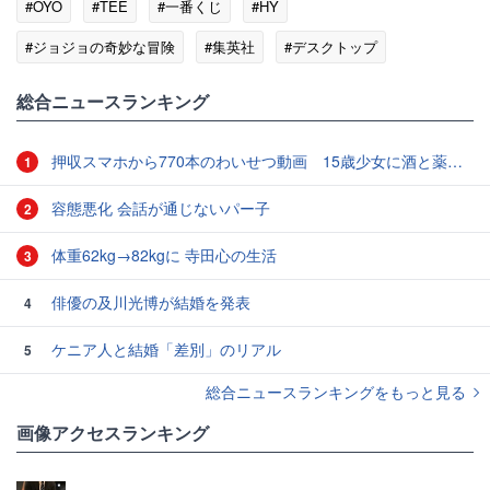
#OYO
#TEE
#一番くじ
#HY
#ジョジョの奇妙な冒険
#集英社
#デスクトップ
総合ニュースランキング
押収スマホから770本のわいせつ動画 15歳少女に酒と薬飲ませ性的暴行か 54歳男を再逮捕 「薬もありますよ」とSNSで誘い出し
1
容態悪化 会話が通じないパー子
2
体重62kg→82kgに 寺田心の生活
3
俳優の及川光博が結婚を発表
4
ケニア人と結婚「差別」のリアル
5
総合ニュースランキングをもっと見る
画像アクセスランキング