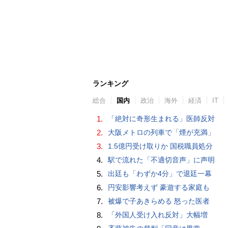
ランキング
総合
国内
政治
海外
経済
IT
1.
「絶対に奇形生まれる」医師反対
2.
大阪メトロの列車で「煙が充満」
3.
1.5億円受け取りか 国税職員処分
4.
駅で流れた「不適切音声」に声明
5.
出廷も「わずか4分」で退廷一幕
6.
円安影響考えず 豪遊する家庭も
7.
被爆で子あきらめる 怒った医者
8.
「外国人受け入れ反対」大幅増