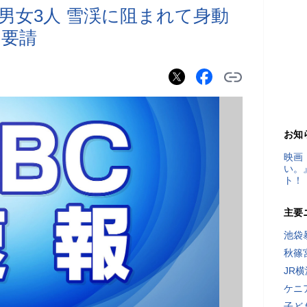
男女3人 雪渓に阻まれて身動
を要請
お知
映画
い。
ト！
主要
池袋
秋篠
JR
ケニ
子ど