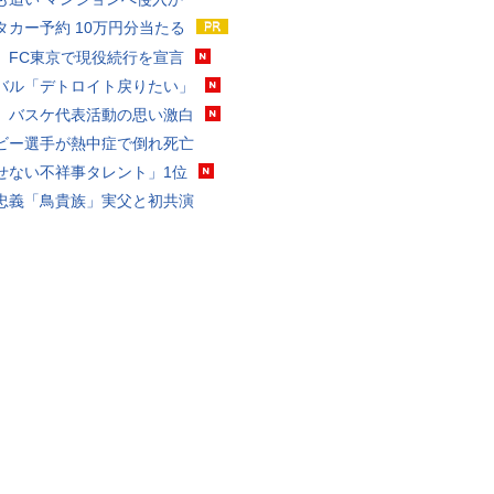
タカー予約 10万円分当たる
、FC東京で現役続行を宣言
バル「デトロイト戻りたい」
、バスケ代表活動の思い激白
ビー選手が熱中症で倒れ死亡
せない不祥事タレント」1位
忠義「鳥貴族」実父と初共演