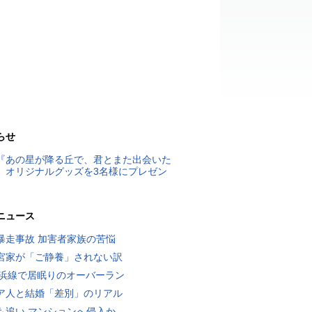
らせ
『あの星が降る丘で、君とまた出会いた
』オリジナルグッズを3名様にプレゼン
ニュース
暴走事故 加害者家族の苦悩
宮家が「ご静養」されない訳
横浜線で居眠りのオーバーラン
ア人と結婚「差別」のリアル
も追い マンションへ侵入か