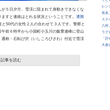
レン
人が５日夕方、雪渓に阻まれて身動きできなくな
長友
りますと連絡はとれる状況ということです。
遭難
スク
性と50代の女性２人の合わせて３人です。警察と
八村
日午前６時半から小国町小玉川の飯豊連峰に登山
ラグ
「許
、通称・石転び沢（いしころびざわ）付近で雪渓
大倉
記事を読む