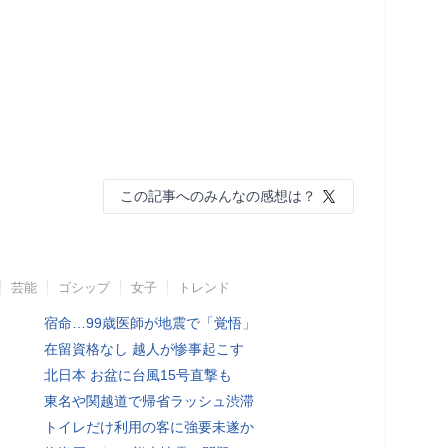
この記事へのみんなの感想は？
芸能
ゴシップ
女子
トレンド
宿命…99歳医師が地震で「覚悟」
在留資格なし 越人が惨事起こす
北日本 お盆に台風15号直撃も
東名や関越道で帰省ラッシュ渋滞
トイレだけ利用の客に強要未遂か