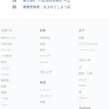
19.
「要介護5」の志茂田景樹氏 今は
20.
「避難所格差」生まれてしまう訳
スポーツ
芸能
女子
海外サッカー
芸能総合
恋愛
日本代表
音楽
ライフスタイル
Jリーグ
韓流
ファッション
プロ野球
グラビア
トレンド
MLB
テレビ
本
ゴルフ
ゴシップ
教育・仕事
テニス
からだ
格闘技
映画
マネー
競馬
レビュー
車
相撲
プレゼント
グルメ
バスケ
特集
バレー
YouTube