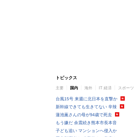
トピックス
主要
国内
海外
IT 経済
スポーツ
台風15号 来週に北日本を直撃か
新幹線できても生きてない 辛辣
蓮池薫さんの母が94歳で死去
もう嫌だ 余震続き熊本市長本音
子ども追い マンションへ侵入か