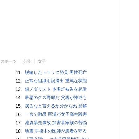
スポーツ
芸能
女子
11.
脱輪したトラック発見 男性死亡
12.
正常な組織を誤摘出 重篤な状態
13.
銀メダリスト 本多灯被告を起訴
14.
最悪のクズ野郎だ 父親が陳述も
15.
戻るなと言えるか分からぬ 見解
16.
一言で激昂 巨漢が女子高生殺害
17.
池袋暴走事故 加害者家族の苦悩
18.
地震 手術中の医師が患者を守る