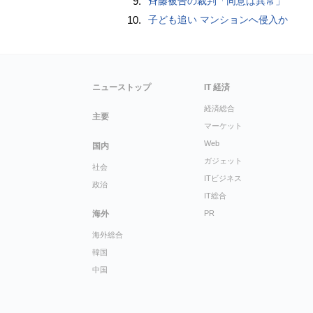
9.
斉藤被告の裁判「同意は異常」
10.
子ども追い マンションへ侵入か
ニューストップ
IT 経済
経済総合
主要
マーケット
Web
国内
ガジェット
社会
ITビジネス
政治
IT総合
海外
PR
海外総合
韓国
中国