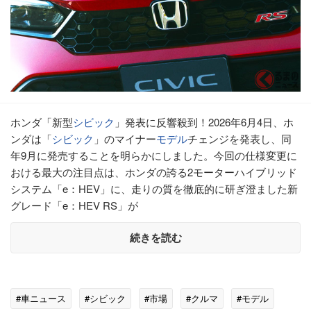
ホンダ「新型
シビック
」発表に反響殺到！2026年6月4日、ホ
ンダは「
シビック
」のマイナー
モデル
チェンジを発表し、同
年9月に発売することを明らかにしました。今回の仕様変更に
おける最大の注目点は、ホンダの誇る2モーターハイブリッド
システム「e：HEV」に、走りの質を徹底的に研ぎ澄ました新
グレード「e：HEV RS」が
続きを読む
#車ニュース
#シビック
#市場
#クルマ
#モデル