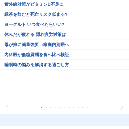
紫外線対策がビタミンD不足に
緑茶を飲むと死亡リスク低まる?
ヨーグルト いつ食べたらいい?
休みだが疲れる 隠れ疲労対策は
母が娘に減量強要→家庭内別居へ
内科医が低糖質麺を食べ比べ検証
睡眠時の悩みを解消する過ごし方