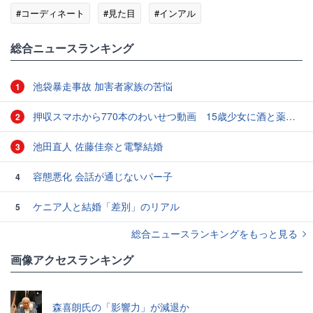
#コーディネート
#見た目
#インアル
総合ニュースランキング
池袋暴走事故 加害者家族の苦悩
1
押収スマホから770本のわいせつ動画 15歳少女に酒と薬飲ませ性的暴行か 54歳男を再逮捕 「薬もありますよ」とSNSで誘い出し
2
池田直人 佐藤佳奈と電撃結婚
3
容態悪化 会話が通じないパー子
4
ケニア人と結婚「差別」のリアル
5
総合ニュースランキングをもっと見る
画像アクセスランキング
森喜朗氏の「影響力」が減退か