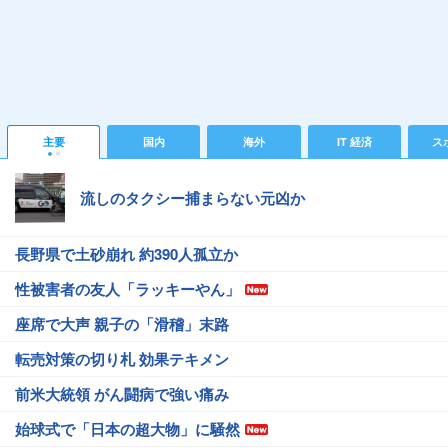
主要
国内
海外
IT 経済
ス
流しのタクシー捕まらない元凶か
長野県で土砂崩れ 約390人孤立か
性被害者の友人「ラッキーやん」
座席で大声 親子の「滑稽」末路
転売対策の切り札 効果テキメン
前米大統領 がん闘病で強い痛み
始球式で「日本の超大物」に騒然