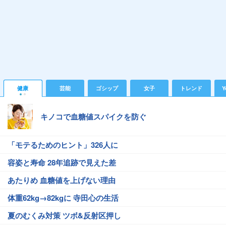
健康
芸能
ゴシップ
女子
トレンド
Y
キノコで血糖値スパイクを防ぐ
「モテるためのヒント」326人に
容姿と寿命 28年追跡で見えた差
あたりめ 血糖値を上げない理由
体重62kg→82kgに 寺田心の生活
夏のむくみ対策 ツボ&反射区押し