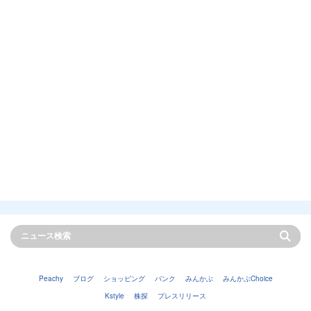
Peachy
ブログ
ショッピング
バンク
みんかぶ
みんかぶChoice
Kstyle
株探
プレスリリース