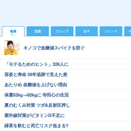
健康
芸能
ゴシップ
女子
トレンド
Y
キノコで血糖値スパイクを防ぐ
「モテるためのヒント」326人に
容姿と寿命 28年追跡で見えた差
あたりめ 血糖値を上げない理由
体重62kg→82kgに 寺田心の生活
夏のむくみ対策 ツボ&反射区押し
紫外線対策がビタミンD不足に
緑茶を飲むと死亡リスク低まる?