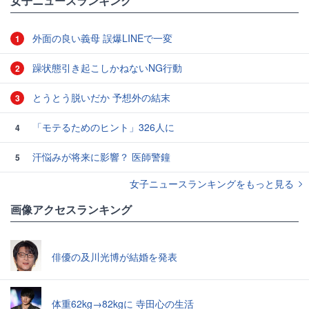
女子ニュースランキング
外面の良い義母 誤爆LINEで一変
1
躁状態引き起こしかねないNG行動
2
とうとう脱いだか 予想外の結末
3
「モテるためのヒント」326人に
4
汗悩みが将来に影響？ 医師警鐘
5
女子ニュースランキングをもっと見る
画像アクセスランキング
俳優の及川光博が結婚を発表
体重62kg→82kgに 寺田心の生活