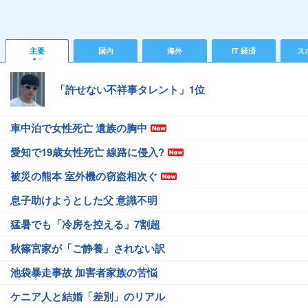
主要
国内
海外
IT 経済
ス
「許せない不祥事タレント」1位
車中泊で女性死亡 遺族の胸中
愛知で19歳女性死亡 線路に侵入?
被災の熊本 室外機の窃盗相次ぐ
息子助けようとした父 意識不明
猛暑でも「冷房を控える」7割超
秋篠宮家が「ご静養」されない訳
池袋暴走事故 加害者家族の苦悩
ケニア人と結婚「差別」のリアル