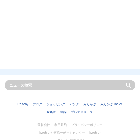
Peachy
ブログ
ショッピング
バンク
みんかぶ
みんかぶChoice
Kstyle
株探
プレスリリース
運営会社
利用規約
プライバシーポリシー
livedoorお客様サポートセンター
livedoor