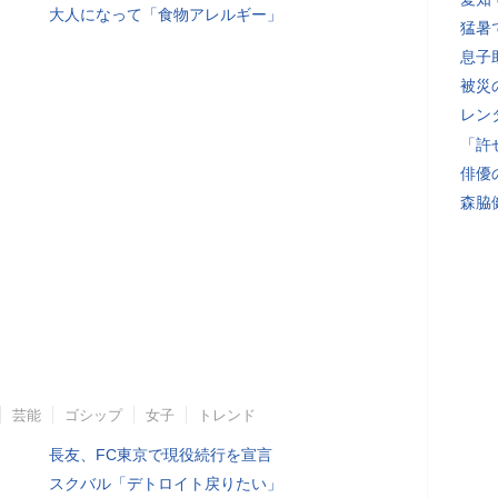
大人になって「食物アレルギー」
猛暑
息子
被災
レン
「許
俳優
森脇
芸能
ゴシップ
女子
トレンド
長友、FC東京で現役続行を宣言
スクバル「デトロイト戻りたい」