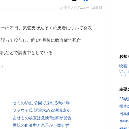
by ライブドアニュース編集部
ーは21日、気管支ぜんそくの患者について発表
を誤って投与し、約1カ月後に敗血症で死亡
解剖などで調査中としている
お知
た。
映画
い。
ト！
主要
25
セミの幼虫 公園で採れる旬の味
熊本
ファウチ氏 訴追求める決議成立
日本
あせもの放置は危険?医師が警告
車中
両親の血液型と息子が一致せず
愛知