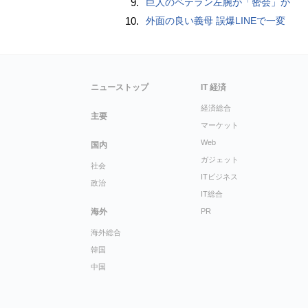
9.
巨人のベテラン左腕が「密会」か
10.
外面の良い義母 誤爆LINEで一変
ニューストップ
IT 経済
経済総合
主要
マーケット
Web
国内
ガジェット
社会
ITビジネス
政治
IT総合
海外
PR
海外総合
韓国
中国