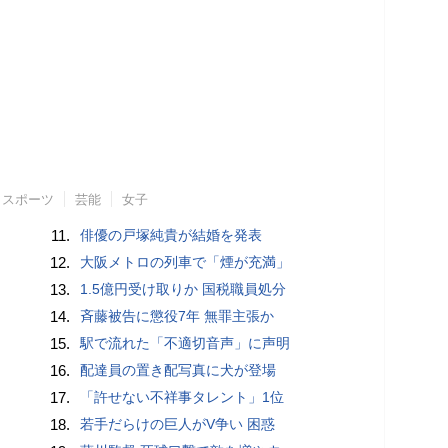
スポーツ
芸能
女子
11.
俳優の戸塚純貴が結婚を発表
12.
大阪メトロの列車で「煙が充満」
13.
1.5億円受け取りか 国税職員処分
14.
斉藤被告に懲役7年 無罪主張か
15.
駅で流れた「不適切音声」に声明
16.
配達員の置き配写真に犬が登場
17.
「許せない不祥事タレント」1位
18.
若手だらけの巨人がV争い 困惑