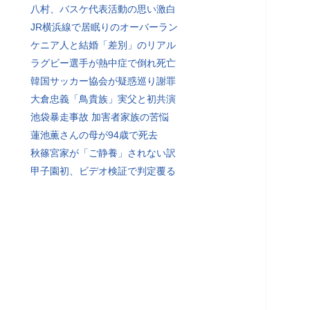
八村、バスケ代表活動の思い激白
JR横浜線で居眠りのオーバーラン
ケニア人と結婚「差別」のリアル
ラグビー選手が熱中症で倒れ死亡
韓国サッカー協会が疑惑巡り謝罪
大倉忠義「鳥貴族」実父と初共演
池袋暴走事故 加害者家族の苦悩
蓮池薫さんの母が94歳で死去
秋篠宮家が「ご静養」されない訳
甲子園初、ビデオ検証で判定覆る