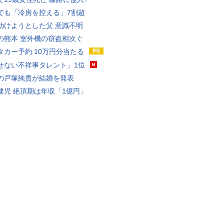
でも「冷房を控える」7割超
助けようとした父 意識不明
の熊本 室外機の窃盗相次ぐ
タカー予約 10万円分当たる
せない不祥事タレント」1位
の戸塚純貴が結婚を発表
健児 絶頂期は年収「1億円」