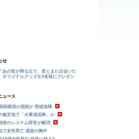
らせ
『あの星が降る丘で、君とまた出会いた
』オリジナルグッズを3名様にプレゼン
ニュース
歳国税職員が脱税か 懲戒免職
の被災地で「火事場泥棒」か
郵便のシステム障害が解消
泊で女性死亡 遺族の胸中
で19歳女性死亡 線路に侵入?