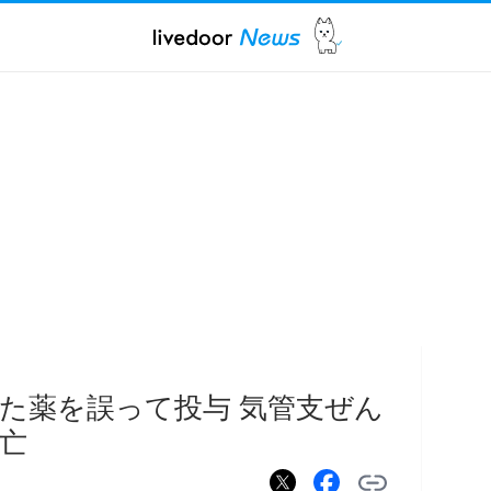
た薬を誤って投与 気管支ぜん
亡