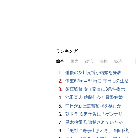
ランキング
総合
国内
政治
海外
経済
IT
1.
俳優の及川光博が結婚を発表
2.
体重62kg→82kgに 寺田心の生活
3.
須江監督 女子部員に3条件提示
4.
池田直人 佐藤佳奈と電撃結婚
5.
中日が新庄監督招聘を検討か
6.
朝ドラ 次週予告に「ゲンナリ」
7.
黒木啓司氏 逮捕されていたか
8.
「絶対に奇形生まれる」医師反対