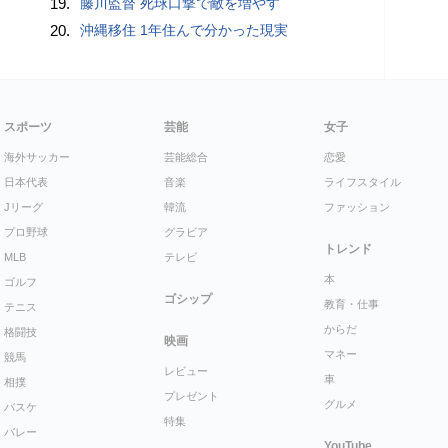
19.
藤川監督 死球口撃で敵を増やす
20.
沖縄移住 1年住んで分かった現実
スポーツ
芸能
女子
海外サッカー
芸能総合
恋愛
日本代表
音楽
ライフスタイル
Jリーグ
韓流
ファッション
プロ野球
グラビア
トレンド
MLB
テレビ
本
ゴルフ
ゴシップ
教育・仕事
テニス
からだ
格闘技
映画
マネー
競馬
レビュー
車
相撲
プレゼント
グルメ
バスケ
特集
バレー
YouTube