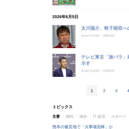
2026年6月5日
太川陽介、蛭子能収へ
Smart FLASH
19時15分
テレビ東京「旅バラ」
示す
Smart FLASH
17時20分
1
2
3
トピックス
主要
国内
海外
IT 経済
スポーツ
熊本の被災地で「火事場泥棒」か