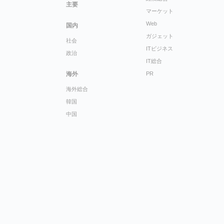
主要
マーケット
Web
国内
ガジェット
社会
ITビジネス
政治
IT総合
海外
PR
海外総合
韓国
中国