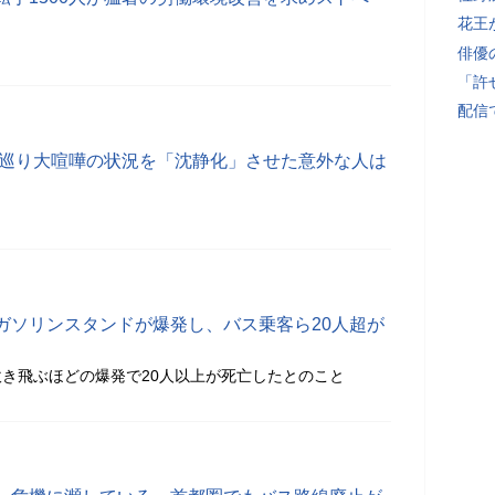
花王
俳優
「許
配信
ー巡り大喧嘩の状況を「沈静化」させた意外な人は
ガソリンスタンドが爆発し、バス乗客ら20人超が
き飛ぶほどの爆発で20人以上が死亡したとのこと