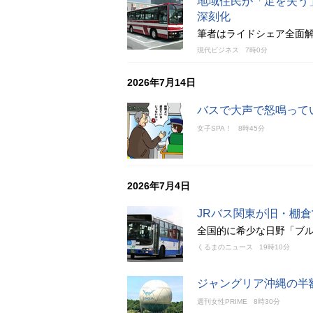
地域住民が「足を失う
深刻化
筆者はライドシェア全面解
現代ビジネス
7時0分
2026年7月14日
バスで大声で怒鳴って
女子SPA！
8時45分
2026年7月4日
JRバス関東が旧・棚
全国的に希少な日野「ブ
くるまのニュース
19時10分
ジャングリア沖縄の半
週刊女性PRIME
8時30分