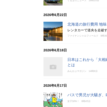
くるまのニュース
18時10分
2026年6月22日
北海道の旅行費用 地
レンタカーで道央を走破
ファイナンシャルフィールド
9時3
2026年6月18日
日本はこれから「大相
とは
みんかぶマガジン
14時6分
2026年6月17日
バスで男児が大騒ぎ、
女子SPA！
8時45分