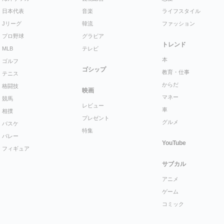
日本代表
音楽
ライフスタイル
Jリーグ
韓流
ファッション
プロ野球
グラビア
トレンド
MLB
テレビ
本
ゴルフ
ゴシップ
教育・仕事
テニス
からだ
格闘技
映画
マネー
競馬
レビュー
車
相撲
プレゼント
グルメ
バスケ
特集
バレー
YouTube
フィギュア
サブカル
アニメ
ゲーム
コミック