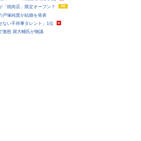
が「焼肉店」限定オープン？
の戸塚純貴が結婚を発表
せない不祥事タレント」1位
で激怒 堀大輔氏が物議