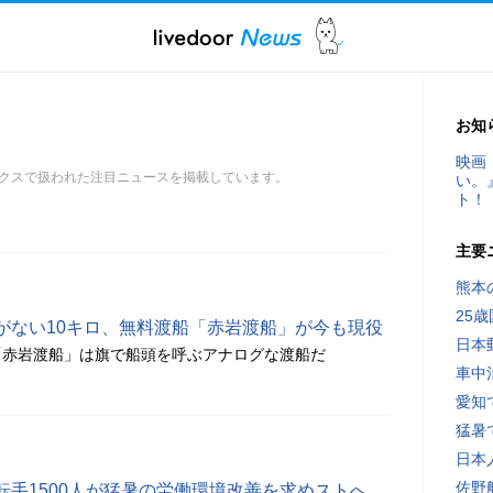
お知
映画
クスで扱われた注目ニュースを掲載しています。
い。
ト！
主要
熊本
25
がない10キロ、無料渡船「赤岩渡船」が今も現役
日本
「赤岩渡船」は旗で船頭を呼ぶアナログな渡船だ
車中
愛知
猛暑
日本
佐野
転手1500人が猛暑の労働環境改善を求めストへ