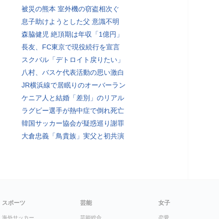
被災の熊本 室外機の窃盗相次ぐ
息子助けようとした父 意識不明
森脇健児 絶頂期は年収「1億円」
長友、FC東京で現役続行を宣言
スクバル「デトロイト戻りたい」
八村、バスケ代表活動の思い激白
JR横浜線で居眠りのオーバーラン
ケニア人と結婚「差別」のリアル
ラグビー選手が熱中症で倒れ死亡
韓国サッカー協会が疑惑巡り謝罪
大倉忠義「鳥貴族」実父と初共演
スポーツ
芸能
女子
海外サッカー
芸能総合
恋愛