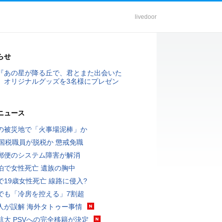
livedoor
らせ
『あの星が降る丘で、君とまた出会いた
』オリジナルグッズを3名様にプレゼン
ニュース
の被災地で「火事場泥棒」か
歳国税職員が脱税か 懲戒免職
郵便のシステム障害が解消
泊で女性死亡 遺族の胸中
で19歳女性死亡 線路に侵入?
でも「冷房を控える」7割超
人が誤解 海外タトゥー事情
航大 PSVへの完全移籍が決定