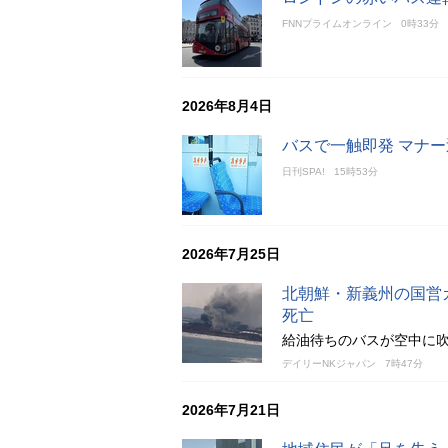
FNNプライムオンライン
0時33分
2026年8月4日
バスで一触即発 マナ
日刊SPA!
15時53分
2026年7月25日
北朝鮮・新義州の国営
死亡
給油待ちのバスが空中に吹
デイリーNKジャパン
7時47分
2026年7月21日