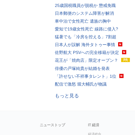
25歳国税職員が脱税か 懲戒免職
日本郵便のシステム障害が解消
車中泊で女性死亡 遺族の胸中
愛知で19歳女性死亡 線路に侵入?
猛暑でも「冷房を控える」7割超
日本人が誤解 海外タトゥー事情
佐野航大 PSVへの完全移籍が決定
花王が「焼肉店」限定オープン？
俳優の戸塚純貴が結婚を発表
「許せない不祥事タレント」1位
配信で激怒 堀大輔氏が物議
もっと見る
ニューストップ
IT 経済
経済総合