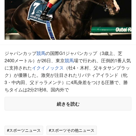
ジャパンカップ
競馬
の国際G1ジャパンカップ（3歳上、芝
2400メートル）が26日、東京
競馬
場で行われ、圧倒的1番人気
に支持された
イクイノックス
（牡4・木村、父キタサンブラッ
ク）が優勝した。激突が注目されたリバティアイランド（牝
3・中内田、父ドゥラメンテ）に4馬身差をつける圧勝で、勝
ちタイムは2分21秒8。国内外で
続きを読む
#スポーツニュース
#スポーツその他ニュース