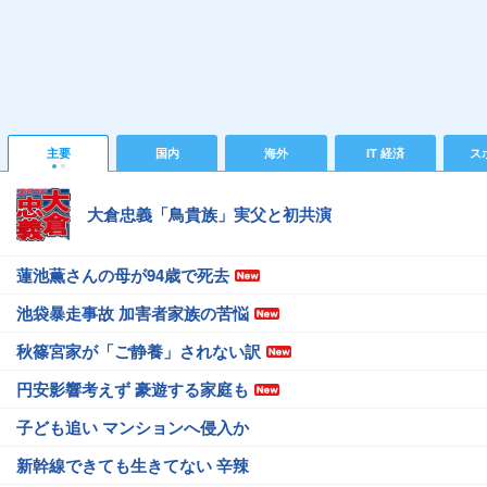
主要
国内
海外
IT 経済
ス
大倉忠義「鳥貴族」実父と初共演
蓮池薫さんの母が94歳で死去
池袋暴走事故 加害者家族の苦悩
秋篠宮家が「ご静養」されない訳
円安影響考えず 豪遊する家庭も
子ども追い マンションへ侵入か
新幹線できても生きてない 辛辣