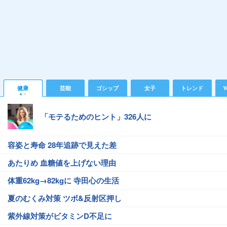
健康
芸能
ゴシップ
女子
トレンド
Y
「モテるためのヒント」326人に
容姿と寿命 28年追跡で見えた差
あたりめ 血糖値を上げない理由
体重62kg→82kgに 寺田心の生活
夏のむくみ対策 ツボ&反射区押し
紫外線対策がビタミンD不足に