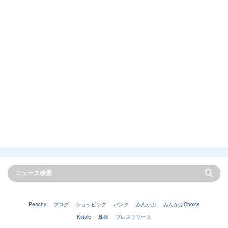
Peachy
ブログ
ショッピング
バンク
みんかぶ
みんかぶChoice
Kstyle
株探
プレスリリース