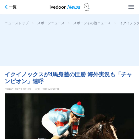
一覧
>
>
>
イクイノッ
ニューストップ
スポーツニュース
スポーツその他ニュース
イクイノックスが4馬身差の圧勝 海外実況も「チャ
ンピオン」連呼
2023年11月27日 7時13分
写真：THE ANSWER