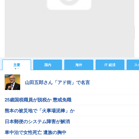
小川菜摘
記事へ戻る
#芸能ニュース
#芸能総合ニュース
#小川菜摘
#村上知子
主要
国内
海外
IT 経済
ス
山田五郎さん「アド街」で名言
25歳国税職員が脱税か 懲戒免職
熊本の被災地で「火事場泥棒」か
日本郵便のシステム障害が解消
車中泊で女性死亡 遺族の胸中