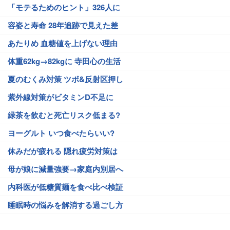
「モテるためのヒント」326人に
容姿と寿命 28年追跡で見えた差
あたりめ 血糖値を上げない理由
体重62kg→82kgに 寺田心の生活
夏のむくみ対策 ツボ&反射区押し
紫外線対策がビタミンD不足に
緑茶を飲むと死亡リスク低まる?
ヨーグルト いつ食べたらいい?
休みだが疲れる 隠れ疲労対策は
母が娘に減量強要→家庭内別居へ
内科医が低糖質麺を食べ比べ検証
睡眠時の悩みを解消する過ごし方