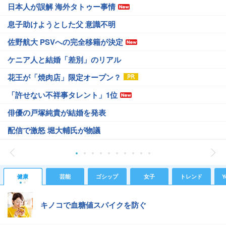
日本人が誤解 海外タトゥー事情
息子助けようとした父 意識不明
佐野航大 PSVへの完全移籍が決定
ケニア人と結婚「差別」のリアル
花王が「焼肉店」限定オープン？
「許せない不祥事タレント」1位
俳優の戸塚純貴が結婚を発表
配信で激怒 堀大輔氏が物議
健康
芸能
ゴシップ
女子
トレンド
Y
キノコで血糖値スパイクを防ぐ