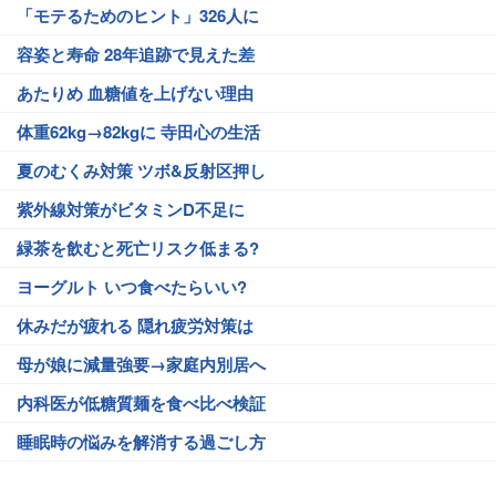
「モテるためのヒント」326人に
容姿と寿命 28年追跡で見えた差
あたりめ 血糖値を上げない理由
体重62kg→82kgに 寺田心の生活
夏のむくみ対策 ツボ&反射区押し
紫外線対策がビタミンD不足に
緑茶を飲むと死亡リスク低まる?
ヨーグルト いつ食べたらいい?
休みだが疲れる 隠れ疲労対策は
母が娘に減量強要→家庭内別居へ
内科医が低糖質麺を食べ比べ検証
睡眠時の悩みを解消する過ごし方