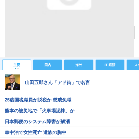
（左から）小日向しえ、とくこ、村上知子、小川菜摘
記事へ戻る
#芸能ニュース
#芸能総合ニュース
#小川菜摘
#村上知子
主要
国内
海外
IT 経済
ス
山田五郎さん「アド街」で名言
25歳国税職員が脱税か 懲戒免職
熊本の被災地で「火事場泥棒」か
日本郵便のシステム障害が解消
車中泊で女性死亡 遺族の胸中