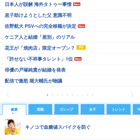
日本人が誤解 海外タトゥー事情
息子助けようとした父 意識不明
佐野航大 PSVへの完全移籍が決定
ケニア人と結婚「差別」のリアル
花王が「焼肉店」限定オープン？
「許せない不祥事タレント」1位
俳優の戸塚純貴が結婚を発表
配信で激怒 堀大輔氏が物議
健康
芸能
ゴシップ
女子
トレンド
Y
キノコで血糖値スパイクを防ぐ