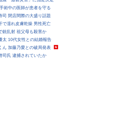
 手術中の医師が患者を守る
寿司 閉店間際の大盛り話題
汗で濡れ皮膚乾燥 男性死亡
で銃乱射 祖父母も殺害か
優太 10代女性との結婚報告
くん 加藤乃愛との破局発表
啓司氏 逮捕されていたか