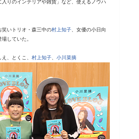
に入りのインテリアや雑貨」など、使えるノウハ
お笑いトリオ・森三中の
村上知子
、女優の小日向
登場していた。
しえ、とくこ、
村上知子
、
小川菜摘