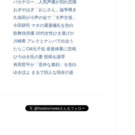
バカヤロー…人気声優が別れ悲痛
おぎやはぎ「おじさん」論争嘆き
久保田が小声の会で「大声主張」
今田耕司 マネの通過儀礼を告白
歌舞伎俳優 20代女性ひき逃げか
川崎希 アレクとナンパで出会う
たらこCM元子役 産後体重に悲鳴
ひろゆき氏の妻 投稿を謝罪
有田哲平が「意外な素顔」を告白
ゆきぽよ まるで別人な現在の姿