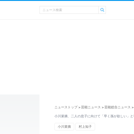
ニューストップ
芸能ニュース
芸能総合ニュース
>
>
>
小川菜摘、二人の息子に向けて「早く孫が欲しい」と
小川菜摘
村上知子