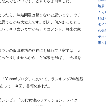
んな人でもいいです」とすぐさま回答した。
地震
くら
なったら、嫁姑問題は起きないと思います。ウチ
服は
に思えるから大丈夫です。例え、何かあったとし
タイ
てハッキリ言いますから」とコメント。将来の家
久保
テオ
黒木
タウンの浜田雅功の存在にも触れて「家では、大
使ったりしませんから」と冗談を飛ばし、会場を
Yahoo!ブログ」において、ランキング2年連続
もあって、今回、書籍化された。
レシピ」「50代女性のファッション、メイク