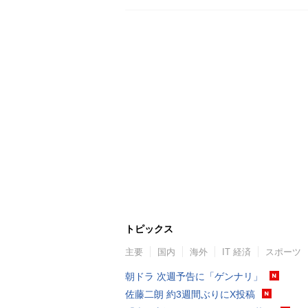
トピックス
主要
国内
海外
IT 経済
スポーツ
朝ドラ 次週予告に「ゲンナリ」
佐藤二朗 約3週間ぶりにX投稿