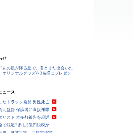
らせ
『あの星が降る丘で、君とまた出会いた
』オリジナルグッズを3名様にプレゼン
ニュース
したトラック発見 男性死亡
高元監督 保護者に直接謝罪
ダリスト 本多灯被告を起訴
金で競艇? 約1.3億円脱税か
地震「激甚災害」に指定決定