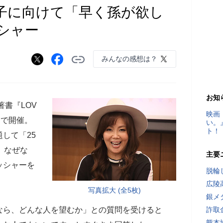
子に向けて「早く孫が欲し
シャー
みんなの感想は？
お知
著書『LOV
映画
内で開催。
い。
ト！
して「25
。なぜな
主要
ッシャーを
脱輪
広陵
写真拡大 (全5枚)
銀メ
なら、どんな人を望むか」との質問を受けると
詐取
熊本