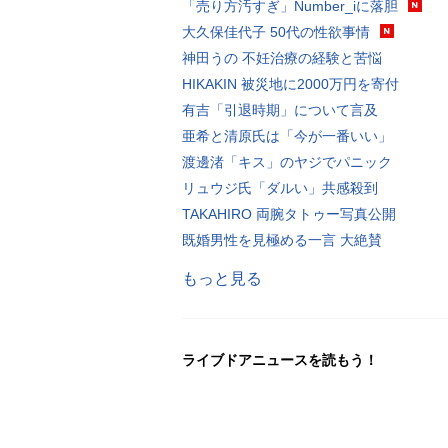
「売り方汚すぎ」Number_iに落胆
大久保佳代子 50代の性欲事情
神田うの 不妊治療の経験と苦悩
HIKAKIN 被災地に2000万円を寄付
有吉「引退時期」について言及
亜希と清原氏は「今が一番いい」
渡邊渚「キス」のヤジでパニック
リュウジ氏「ダルい」共感殺到
TAKAHIRO 両腕タトゥー写真公開
既婚男性を見極める一言 大絶賛
もっと見る
ライブドアニュースを読もう！