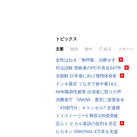
トピックス
主要
国内
海外
IT 経済
スポーツ
女性はねる「無呼吸」治療せず
司法試験 受験者のPC不具合247件
北朝鮮 日本海に向け飛翔体発射
ドンキ露店 うなぎで食中毒14人
NHK職員性被害 出演者に怒りの声
消費者庁「SNOW」運営に措置命令
「43億円分」キャンセル? 女逮捕
トイストーリー5 興収100億突破
志らく ヒカル落語の批判を否定
ヒカキン ONICHA1.4万本を支援