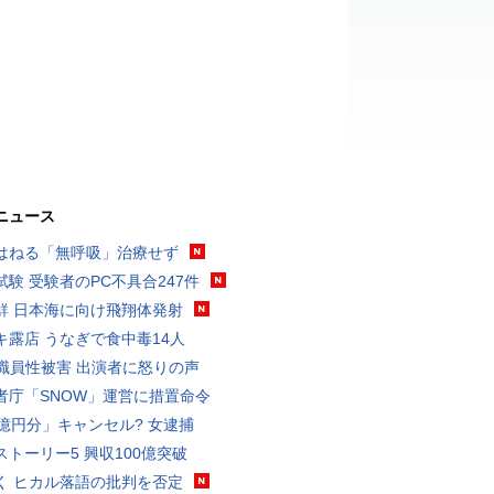
ニュース
はねる「無呼吸」治療せず
試験 受験者のPC不具合247件
鮮 日本海に向け飛翔体発射
キ露店 うなぎで食中毒14人
K職員性被害 出演者に怒りの声
者庁「SNOW」運営に措置命令
3億円分」キャンセル? 女逮捕
ストーリー5 興収100億突破
く ヒカル落語の批判を否定