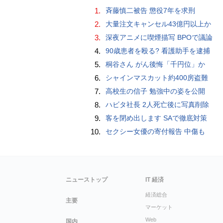
1.
斉藤慎二被告 懲役7年を求刑
2.
大量注文キャンセル43億円以上か
3.
深夜アニメに喫煙描写 BPOで議論
4.
90歳患者を殴る? 看護助手を逮捕
5.
桐谷さん がん後悔「千円位」か
6.
シャインマスカット約400房盗難
7.
高校生の信子 勉強中の姿を公開
8.
ハビタ社長 2人死亡後に写真削除
9.
客を閉め出します SAで徹底対策
10.
セクシー女優の寄付報告 中傷も
ニューストップ
IT 経済
経済総合
主要
マーケット
Web
国内