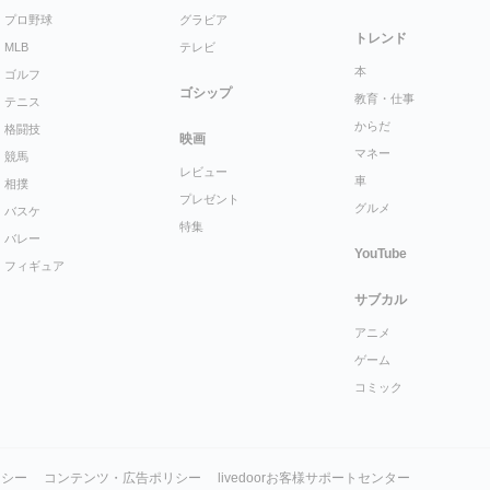
プロ野球
グラビア
トレンド
MLB
テレビ
本
ゴルフ
ゴシップ
教育・仕事
テニス
からだ
格闘技
映画
マネー
競馬
レビュー
車
相撲
プレゼント
グルメ
バスケ
特集
バレー
YouTube
フィギュア
サブカル
アニメ
ゲーム
コミック
リシー
コンテンツ・広告ポリシー
livedoorお客様サポートセンター