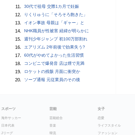
11.
30代で祖母 交際1カ月で妊娠
12.
りくりゅうに「そろそろ飽きた」
13.
イオン事故 母親は「ギャー」と
14.
NHK職員が性被害 経緯が明らかに
15.
週刊少年ジャンプ 初100万部割れ
16.
エアリズム 2年前後で効果失う?
17.
60代がやめてよかった生活習慣
18.
コンビニで爆発音 店は煙で充満
19.
ロケットの残骸 月面に衝突か
20.
ソープ通報 元従業員のその後
スポーツ
芸能
女子
海外サッカー
芸能総合
恋愛
日本代表
音楽
ライフスタイル
Jリーグ
韓流
ファッション