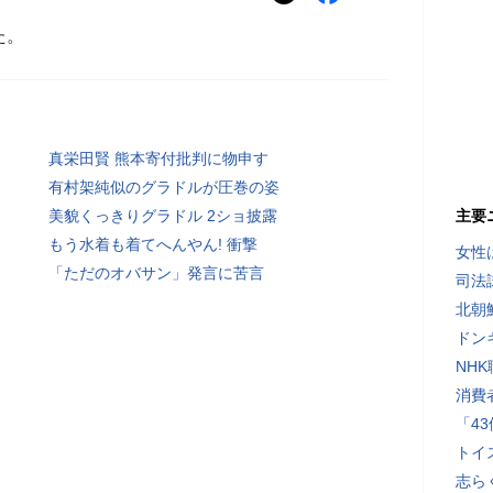
た。
真栄田賢 熊本寄付批判に物申す
有村架純似のグラドルが圧巻の姿
美貌くっきりグラドル 2ショ披露
主要
もう水着も着てへんやん! 衝撃
女性
「ただのオバサン」発言に苦言
司法
北朝
ドン
NH
消費
「4
トイ
志ら