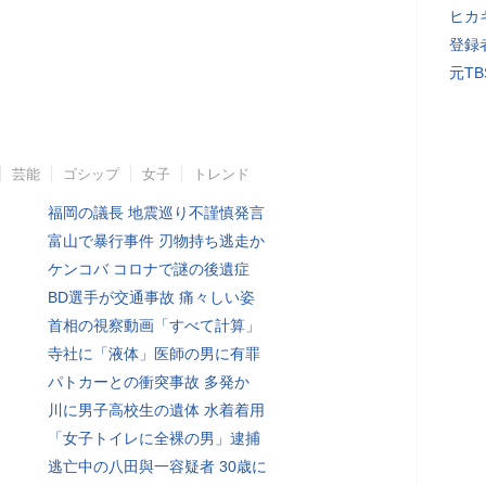
ヒカキ
登録者
元T
芸能
ゴシップ
女子
トレンド
福岡の議長 地震巡り不謹慎発言
富山で暴行事件 刃物持ち逃走か
ケンコバ コロナで謎の後遺症
BD選手が交通事故 痛々しい姿
首相の視察動画「すべて計算」
寺社に「液体」医師の男に有罪
パトカーとの衝突事故 多発か
川に男子高校生の遺体 水着着用
「女子トイレに全裸の男」逮捕
逃亡中の八田與一容疑者 30歳に