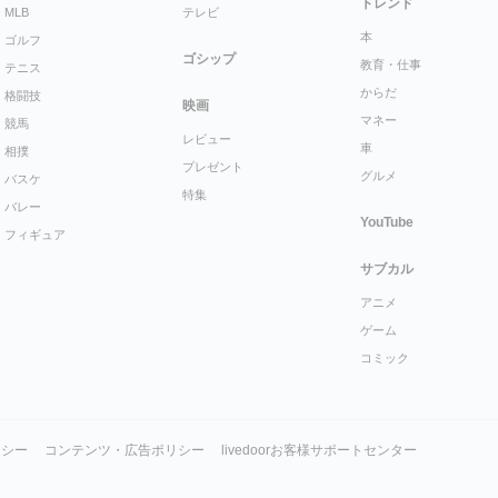
トレンド
MLB
テレビ
本
ゴルフ
ゴシップ
教育・仕事
テニス
からだ
格闘技
映画
マネー
競馬
レビュー
車
相撲
プレゼント
グルメ
バスケ
特集
バレー
YouTube
フィギュア
サブカル
アニメ
ゲーム
コミック
リシー
コンテンツ・広告ポリシー
livedoorお客様サポートセンター