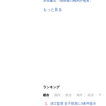
岸谷蘭丸「喫煙者の権利が侵害」
もっと見る
ランキング
総合
国内
政治
海外
経済
IT
1.
須江監督 女子部員に3条件提示