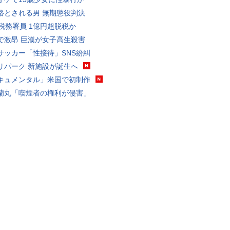
格とされる男 無期懲役判決
代税務署員 1億円超脱税か
で激昂 巨漢が女子高生殺害
サッカー「性接待」SNS紛糾
リパーク 新施設が誕生へ
キュメンタル」米国で初制作
蘭丸「喫煙者の権利が侵害」