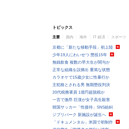
トピックス
主要
国内
海外
IT 経済
スポーツ
京都に「新たな移動手段」初上陸
少年19人にわいせつ 懲役15年
無銭飲食 複数の早大生が関与か
正常な組織を誤摘出 重篤な状態
カラオケで15歳少女に性暴行か
主犯格とされる男 無期懲役判決
20代税務署員 1億円超脱税か
一言で激昂 巨漢が女子高生殺害
韓国サッカー「性接待」SNS紛糾
ジブリパーク 新施設が誕生へ
「ドキュメンタル」米国で初制作