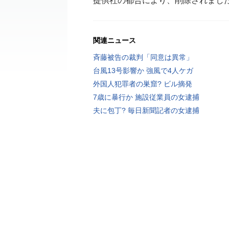
提供社の都合により、削除されまし
関連ニュース
斉藤被告の裁判「同意は異常」
台風13号影響か 強風で4人ケガ
外国人犯罪者の巣窟? ビル摘発
7歳に暴行か 施設従業員の女逮捕
夫に包丁? 毎日新聞記者の女逮捕