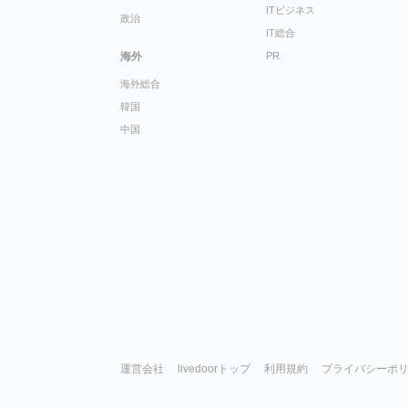
ITビジネス
政治
IT総合
海外
PR
海外総合
韓国
中国
運営会社
livedoorトップ
利用規約
プライバシーポ