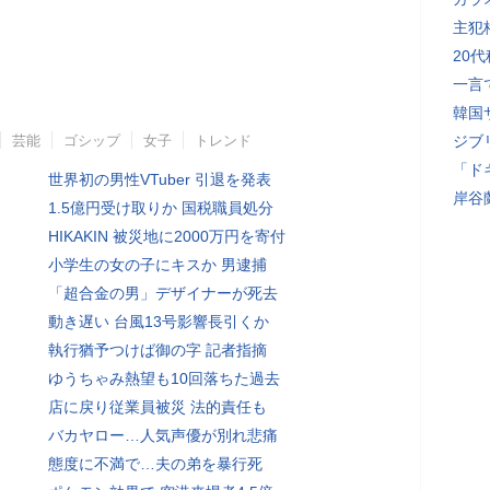
主犯
20
一言
韓国
芸能
ゴシップ
女子
トレンド
ジブ
「ド
世界初の男性VTuber 引退を発表
岸谷
1.5億円受け取りか 国税職員処分
HIKAKIN 被災地に2000万円を寄付
小学生の女の子にキスか 男逮捕
「超合金の男」デザイナーが死去
動き遅い 台風13号影響長引くか
執行猶予つけば御の字 記者指摘
ゆうちゃみ熱望も10回落ちた過去
店に戻り従業員被災 法的責任も
バカヤロー…人気声優が別れ悲痛
態度に不満で…夫の弟を暴行死