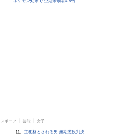
ポケモン効果で 空港来場者4.5倍
スポーツ
芸能
女子
11.
主犯格とされる男 無期懲役判決