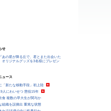
らせ
『あの星が降る丘で、君とまた出会いた
』オリジナルグッズを3名様にプレゼン
ニュース
に「新たな移動手段」初上陸
19人にわいせつ 懲役15年
飲食 複数の早大生が関与か
な組織を誤摘出 重篤な状態
オケで15歳少女に性暴行か