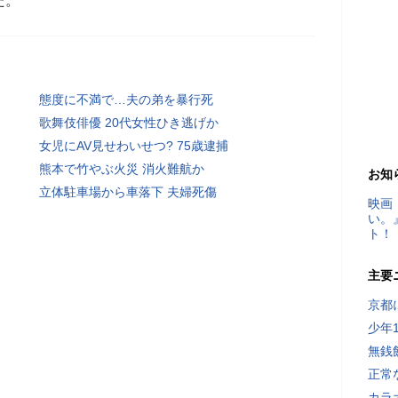
た。
態度に不満で…夫の弟を暴行死
歌舞伎俳優 20代女性ひき逃げか
女児にAV見せわいせつ? 75歳逮捕
熊本で竹やぶ火災 消火難航か
お知
立体駐車場から車落下 夫婦死傷
映画
い。
ト！
主要
京都
少年
無銭
正常
カラ