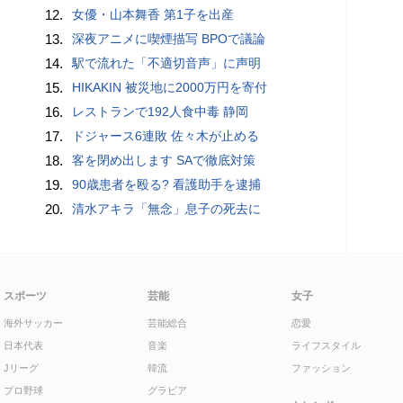
12.
女優・山本舞香 第1子を出産
13.
深夜アニメに喫煙描写 BPOで議論
14.
駅で流れた「不適切音声」に声明
15.
HIKAKIN 被災地に2000万円を寄付
16.
レストランで192人食中毒 静岡
17.
ドジャース6連敗 佐々木が止める
18.
客を閉め出します SAで徹底対策
19.
90歳患者を殴る? 看護助手を逮捕
20.
清水アキラ「無念」息子の死去に
スポーツ
芸能
女子
海外サッカー
芸能総合
恋愛
日本代表
音楽
ライフスタイル
Jリーグ
韓流
ファッション
プロ野球
グラビア