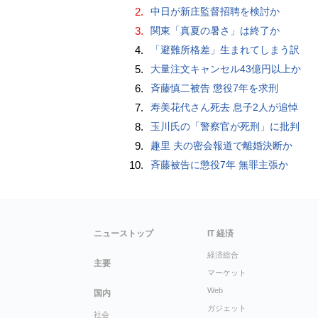
2.
中日が新庄監督招聘を検討か
3.
関東「真夏の暑さ」は終了か
4.
「避難所格差」生まれてしまう訳
5.
大量注文キャンセル43億円以上か
6.
斉藤慎二被告 懲役7年を求刑
7.
寿美花代さん死去 息子2人が追悼
8.
玉川氏の「警察官が死刑」に批判
9.
趣里 夫の密会報道で離婚決断か
10.
斉藤被告に懲役7年 無罪主張か
ニューストップ
IT 経済
経済総合
主要
マーケット
Web
国内
ガジェット
社会