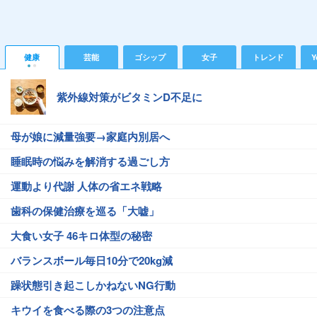
健康
芸能
ゴシップ
女子
トレンド
Y
紫外線対策がビタミンD不足に
母が娘に減量強要→家庭内別居へ
睡眠時の悩みを解消する過ごし方
運動より代謝 人体の省エネ戦略
歯科の保健治療を巡る「大嘘」
大食い女子 46キロ体型の秘密
バランスボール毎日10分で20kg減
躁状態引き起こしかねないNG行動
キウイを食べる際の3つの注意点