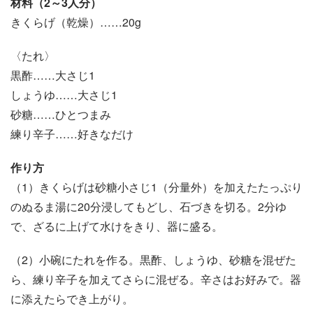
材料（2～3人分）
きくらげ（乾燥）……20g
〈たれ〉
黒酢……大さじ1
しょうゆ……大さじ1
砂糖……ひとつまみ
練り辛子……好きなだけ
作り方
（1）きくらげは砂糖小さじ1（分量外）を加えたたっぷり
のぬるま湯に20分浸してもどし、石づきを切る。2分ゆ
で、ざるに上げて水けをきり、器に盛る。
（2）小碗にたれを作る。黒酢、しょうゆ、砂糖を混ぜた
ら、練り辛子を加えてさらに混ぜる。辛さはお好みで。器
に添えたらでき上がり。