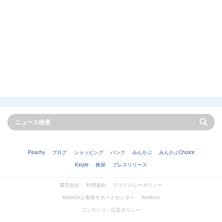
Peachy
ブログ
ショッピング
バンク
みんかぶ
みんかぶChoice
Kstyle
株探
プレスリリース
運営会社
利用規約
プライバシーポリシー
livedoorお客様サポートセンター
livedoor
コンテンツ・広告ポリシー