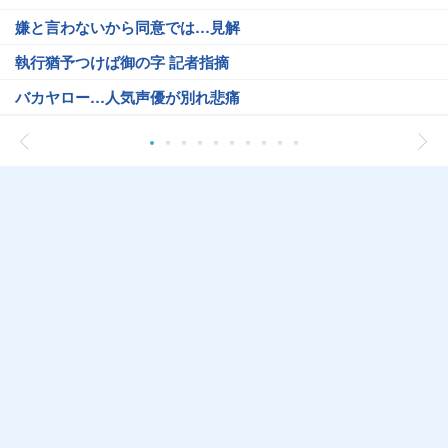
嫌と言わないから同意では…見解
執行猶予つけば御の字 記者指摘
バカヤロー…人気声優が別れ悲痛