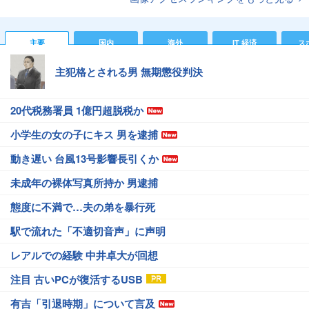
主要
国内
海外
IT 経済
ス
主犯格とされる男 無期懲役判決
20代税務署員 1億円超脱税か
小学生の女の子にキス 男を逮捕
動き遅い 台風13号影響長引くか
未成年の裸体写真所持か 男逮捕
態度に不満で…夫の弟を暴行死
駅で流れた「不適切音声」に声明
レアルでの経験 中井卓大が回想
注目 古いPCが復活するUSB
有吉「引退時期」について言及