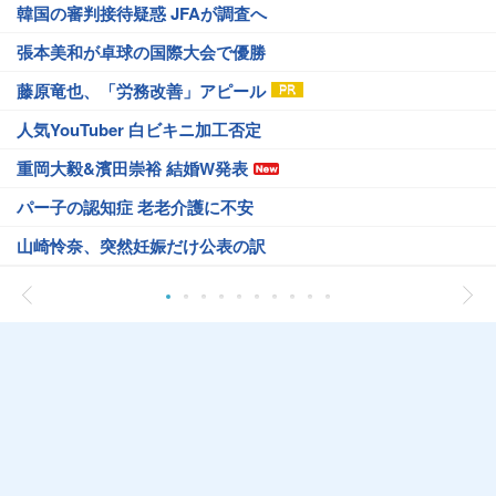
韓国の審判接待疑惑 JFAが調査へ
張本美和が卓球の国際大会で優勝
藤原竜也、「労務改善」アピール
人気YouTuber 白ビキニ加工否定
重岡大毅&濱田崇裕 結婚W発表
パー子の認知症 老老介護に不安
山崎怜奈、突然妊娠だけ公表の訳