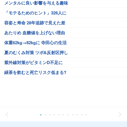
メンタルに良い影響を与える趣味
「モテるためのヒント」326人に
容姿と寿命 28年追跡で見えた差
あたりめ 血糖値を上げない理由
体重62kg→82kgに 寺田心の生活
夏のむくみ対策 ツボ&反射区押し
紫外線対策がビタミンD不足に
緑茶を飲むと死亡リスク低まる?