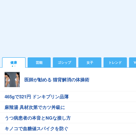
健康
芸能
ゴシップ
女子
トレンド
Y
医師が勧める 猫背解消の体操術
465gで321円 ドンキプリン品薄
麻辣湯 具材次第でカツ丼級に
うつ病患者の本音とNGな接し方
キノコで血糖値スパイクを防ぐ