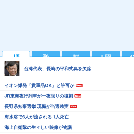
主要
国内
海外
IT 経済
ス
台湾代表、長崎の平和式典を欠席
イオン爆発「貴重品OK」と許可か
JR東海夜行列車が一夜限りの復刻
長野県知事選挙 現職が当選確実
海水浴で3人が流される 1人死亡
海上自衛隊の生々しい映像が物議