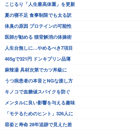
こじるり「人生最高体重」を更新
夏の寝不足 食事制限でも太る訳
体臭の原因 プロテインの可能性
医師が勧める 猫背解消の体操術
人生台無しに…やめるべき7項目
465gで321円 ドンキプリン品薄
麻辣湯 具材次第でカツ丼級に
うつ病患者の本音とNGな接し方
キノコで血糖値スパイクを防ぐ
メンタルに良い影響を与える趣味
「モテるためのヒント」326人に
容姿と寿命 28年追跡で見えた差