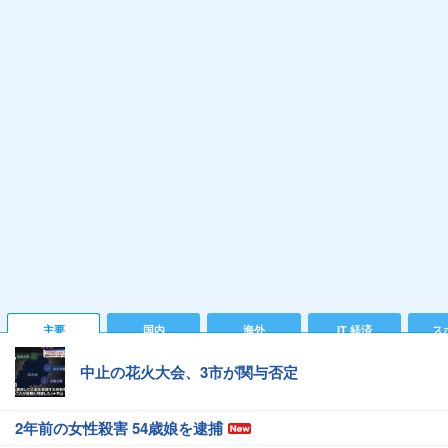
主要
国内
海外
IT 経済
ス
中止の花火大会、3市が関与否定
2年前の女性殺害 54歳娘を逮捕