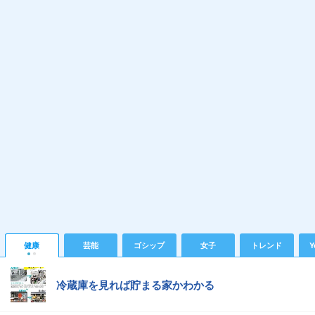
健康
芸能
ゴシップ
女子
トレンド
Y
冷蔵庫を見れば貯まる家かわかる