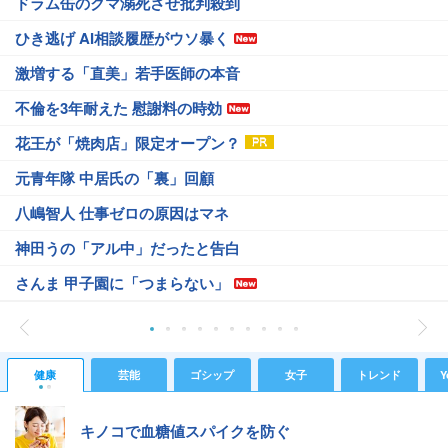
ドラム缶のクマ溺死させ批判殺到
ひき逃げ AI相談履歴がウソ暴く
激増する「直美」若手医師の本音
不倫を3年耐えた 慰謝料の時効
花王が「焼肉店」限定オープン？
元青年隊 中居氏の「裏」回顧
八嶋智人 仕事ゼロの原因はマネ
神田うの「アル中」だったと告白
さんま 甲子園に「つまらない」
健康
芸能
ゴシップ
女子
トレンド
Y
キノコで血糖値スパイクを防ぐ