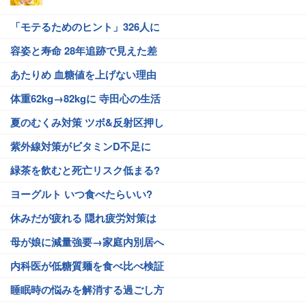
「モテるためのヒント」326人に
容姿と寿命 28年追跡で見えた差
あたりめ 血糖値を上げない理由
体重62kg→82kgに 寺田心の生活
夏のむくみ対策 ツボ&反射区押し
紫外線対策がビタミンD不足に
緑茶を飲むと死亡リスク低まる?
ヨーグルト いつ食べたらいい?
休みだが疲れる 隠れ疲労対策は
母が娘に減量強要→家庭内別居へ
内科医が低糖質麺を食べ比べ検証
睡眠時の悩みを解消する過ごし方