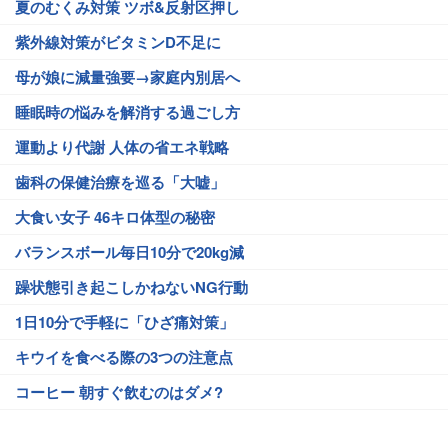
夏のむくみ対策 ツボ&反射区押し
紫外線対策がビタミンD不足に
母が娘に減量強要→家庭内別居へ
睡眠時の悩みを解消する過ごし方
運動より代謝 人体の省エネ戦略
歯科の保健治療を巡る「大嘘」
大食い女子 46キロ体型の秘密
バランスボール毎日10分で20kg減
躁状態引き起こしかねないNG行動
1日10分で手軽に「ひざ痛対策」
キウイを食べる際の3つの注意点
コーヒー 朝すぐ飲むのはダメ?