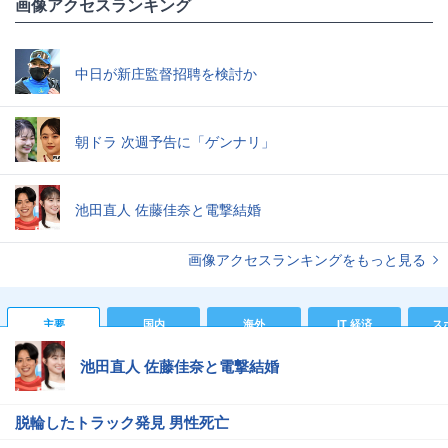
画像アクセスランキング
中日が新庄監督招聘を検討か
朝ドラ 次週予告に「ゲンナリ」
池田直人 佐藤佳奈と電撃結婚
画像アクセスランキングをもっと見る
主要
国内
海外
IT 経済
ス
池田直人 佐藤佳奈と電撃結婚
脱輪したトラック発見 男性死亡