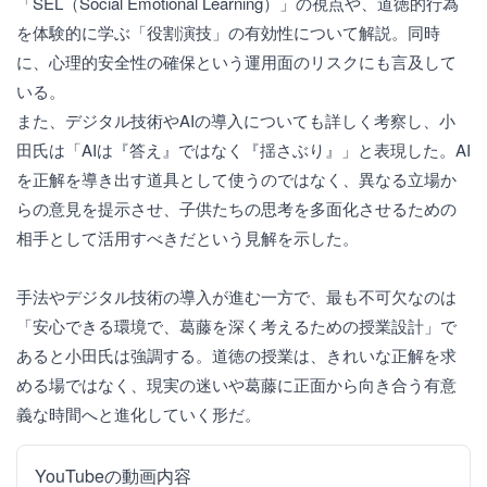
「SEL（Social Emotional Learning）」の視点や、道徳的行為
を体験的に学ぶ「役割演技」の有効性について解説。同時
に、心理的安全性の確保という運用面のリスクにも言及して
いる。
また、デジタル技術やAIの導入についても詳しく考察し、小
田氏は「AIは『答え』ではなく『揺さぶり』」と表現した。AI
を正解を導き出す道具として使うのではなく、異なる立場か
らの意見を提示させ、子供たちの思考を多面化させるための
相手として活用すべきだという見解を示した。
手法やデジタル技術の導入が進む一方で、最も不可欠なのは
「安心できる環境で、葛藤を深く考えるための授業設計」で
あると小田氏は強調する。道徳の授業は、きれいな正解を求
める場ではなく、現実の迷いや葛藤に正面から向き合う有意
義な時間へと進化していく形だ。
YouTubeの動画内容