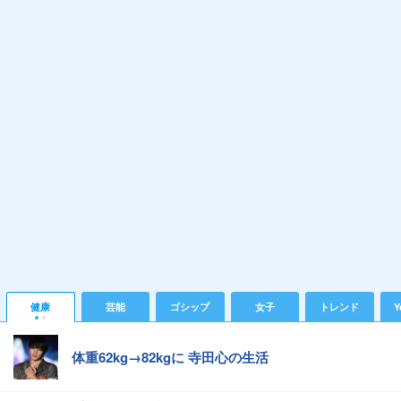
健康
芸能
ゴシップ
女子
トレンド
Y
体重62kg→82kgに 寺田心の生活