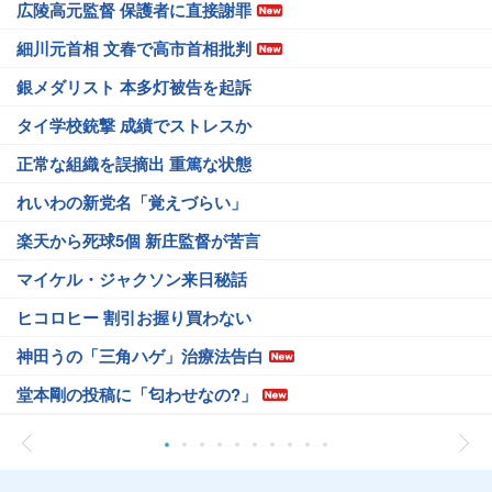
広陵高元監督 保護者に直接謝罪
細川元首相 文春で高市首相批判
銀メダリスト 本多灯被告を起訴
タイ学校銃撃 成績でストレスか
正常な組織を誤摘出 重篤な状態
れいわの新党名「覚えづらい」
楽天から死球5個 新庄監督が苦言
マイケル・ジャクソン来日秘話
ヒコロヒー 割引お握り買わない
神田うの「三角ハゲ」治療法告白
堂本剛の投稿に「匂わせなの?」