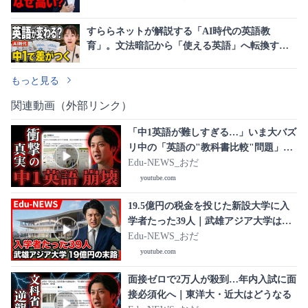
すららネットが解説する「AI時代の英語教
育」。文法暗記から「使える英語」へ転換する
次期指導要領の全貌
もっと見る
関連動画（外部リンク）
「中1英語が難しすぎる…」いま大バズ
リ中の「英語の"教科書比較"問題」を
徹底検証
Edu-NEWS_おだ
youtube.com
19.5億円の税金を投じた新設大学に入
学者たった39人｜武雄アジア大学はな
ぜ失敗したのか
Edu-NEWS_おだ
youtube.com
面接ゼロで2万人が殺到…年内入試に面
接必須化へ｜東洋大・近大はどうなる