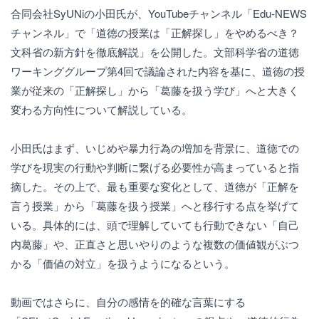
合同会社SyUNiの小田氏が、YouTubeチャンネル「Edu-NEWS
チャンネル」で「道徳の授業は「正解探し」をやめるべき？
文科省の新方針を徹底解説」を公開した。文部科学省の道徳
ワーキンググループ第4回で議論された内容を基に、道徳の授
業が従来の「正解探し」から「葛藤を扱う学び」へと大きく
変わる方向性について解説している。
小田氏はまず、いじめや暴力行為の増加を背景に、道徳での
学びを現実の行動や判断に繋げる必要性が高まっていると指
摘した。その上で、最も重要な変化として、道徳が「正解を
言う授業」から「葛藤を扱う授業」へと移行する点を挙げて
いる。具体的には、頭で理解していても行動できない「自己
内葛藤」や、正直さと思いやりのような複数の価値観がぶつ
かる「価値の対立」を扱うようになるという。
動画ではさらに、自分の感情を的確な言葉にする