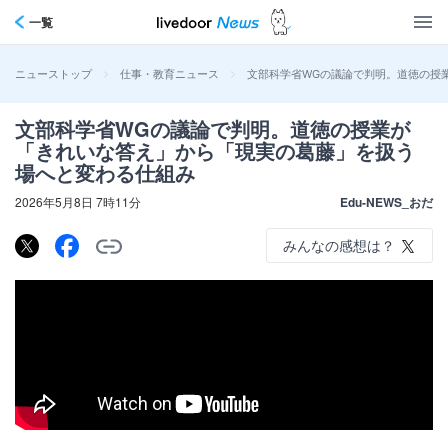
一覧
>
>
文部科学省WGの議論で判明。道徳の授
ニューストップ
仕事・教育ニュース
文部科学省WGの議論で判明。道徳の授業が
「きれいな答え」から「現実の葛藤」を扱う
場へと変わる仕組み
2026年5月8日 7時11分
Edu-NEWS_おだ
みんなの感想は？