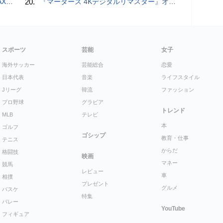
底解説
20.
『マーターズ 4Kデジタルリマスター』オールナイト上映、鬼畜な併映作品が決定 全部観たら“生還証”をプレゼント［ホラー通信］
スポーツ
芸能
女子
海外サッカー
芸能総合
恋愛
日本代表
音楽
ライフスタイル
Jリーグ
韓流
ファッション
プロ野球
グラビア
トレンド
MLB
テレビ
本
ゴルフ
ゴシップ
教育・仕事
テニス
からだ
格闘技
映画
マネー
競馬
レビュー
車
相撲
プレゼント
グルメ
バスケ
特集
バレー
YouTube
フィギュア