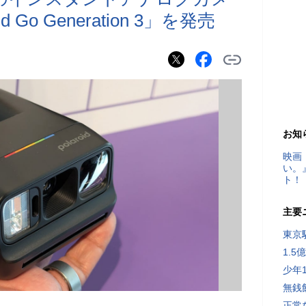
Go Generation 3」を発売
お知
映画
い。
ト！
主要
東京
1.
少年
無銭
正常