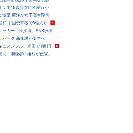
オケで15歳少女に性暴行か
で激昂 巨漢が女子高生殺害
智和 中国勢撃破で8強入り
サッカー「性接待」SNS紛糾
リパーク 新施設が誕生へ
キュメンタル」米国で初制作
蘭丸「喫煙者の権利が侵害」