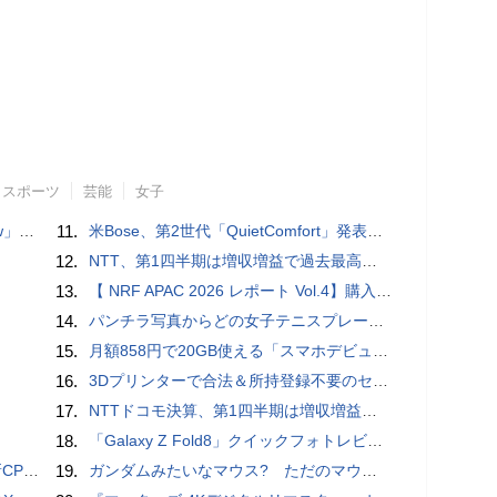
スポーツ
芸能
女子
言われる？
11.
米Bose、第2世代「QuietComfort」発表 ノイキャン強化、メガネ着用時の低下を抑制
12.
NTT、第1四半期は増収増益で過去最高 IOWNや分散GPUの取り組みを説明
13.
【 NRF APAC 2026 レポート Vol.4】購入の瞬間に眠る価値 Transaction Momentとリテールの次の成長戦略
14.
パンチラ写真からどの女子テニスプレーヤーのものなのか当てるクイズ「Tennis Upskirts」
15.
月額858円で20GB使える「スマホデビュープラン U15」ドコモが提供、ahamoも割引になる親子割も
16.
3Dプリンターで合法＆所持登録不要のセミオートマチック銃を自作、発砲試験にも成功した猛者が登場
17.
NTTドコモ決算、第1四半期は増収増益 通信収入に底打ちの兆し、金融・AIを強化
18.
「Galaxy Z Fold8」クイックフォトレビュー
搭載していますよ
19.
ガンダムみたいなマウス? ただのマウスとは違うのだよ1944通りの形状に変更できる驚異のマウス