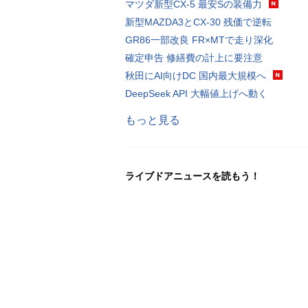
マツダ新型CX-5 最安Sの装備力
新型MAZDA3とCX-30 残価で逆転
GR86一部改良 FR×MTで走り深化
確定申告 修繕費の計上に要注意
秋田にAI向けDC 国内最大規模へ
DeepSeek API 大幅値上げへ動く
もっと見る
ライブドアニュースを読もう！