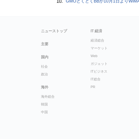
10.
GMOとくとくBBが10月1日よりWiMAXなど月額605円値上げ！全6種の重要変更を徹
ニューストップ
IT 経済
経済総合
主要
マーケット
Web
国内
ガジェット
社会
ITビジネス
政治
IT総合
海外
PR
海外総合
韓国
中国