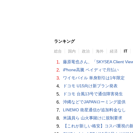
ランキング
総合
国内
政治
海外
経済
IT
1.
藤原竜也さん、「SKYSEA Client View」新CMで「AI労務改善」をアピール 働き方をAIが分析したら「すぐに休んで」と
2.
iPhone高騰 ペイディで月払い
3.
ワイモバイル 単身割引は1年限定
4.
ドコモ U15向け新プラン発表
5.
ドコモ 台風13号で通信障害発生
6.
沖縄などでJAPANローミング提供
7.
LINEMO 衛星通信が追加料金なし
8.
米議員ら 山火事賭けに規制要求
9.
【これが新しい格安】コスパ重視の新CPUを搭載した「 Beelink EQi Wildcat Lake Core 3 304」をレビューします。なんと10G LANも