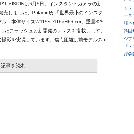
STAL VISIONは6月5日、インスタントカメラの新
カラ
n 3」を発売しました。Polaroidが「世界最小のインスタ
一言
本体サイズW115×D116×H66mm、重量325
張本
化したフラッシュと新開発のレンズを搭載します。
韓国
ジブ
の撮影を実現しています。焦点距離は前モデルの5
「ド
岸谷
記事を読む