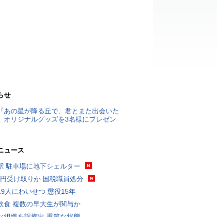
らせ
『あの星が降る丘で、君とまた出会いた
』オリジナルグッズを3名様にプレゼン
ニュース
駅 駐車場に地下シェルター
5億円受け取りか 国税職員処分
19人にわいせつ 懲役15年
飲食 複数の早大生が関与か
な組織を誤摘出 重篤な状態