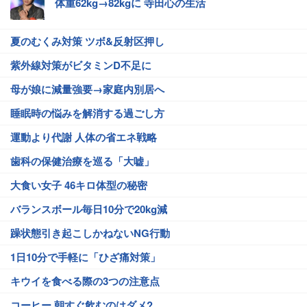
体重62kg→82kgに 寺田心の生活
夏のむくみ対策 ツボ&反射区押し
紫外線対策がビタミンD不足に
母が娘に減量強要→家庭内別居へ
睡眠時の悩みを解消する過ごし方
運動より代謝 人体の省エネ戦略
歯科の保健治療を巡る「大嘘」
大食い女子 46キロ体型の秘密
バランスボール毎日10分で20kg減
躁状態引き起こしかねないNG行動
1日10分で手軽に「ひざ痛対策」
キウイを食べる際の3つの注意点
コーヒー 朝すぐ飲むのはダメ?