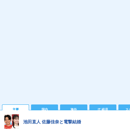
主要
国内
海外
IT 経済
ス
池田直人 佐藤佳奈と電撃結婚