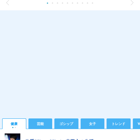
健康
芸能
ゴシップ
女子
トレンド
Y