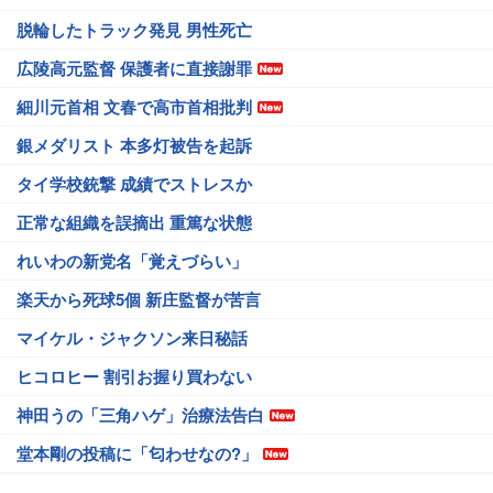
脱輪したトラック発見 男性死亡
広陵高元監督 保護者に直接謝罪
細川元首相 文春で高市首相批判
銀メダリスト 本多灯被告を起訴
タイ学校銃撃 成績でストレスか
正常な組織を誤摘出 重篤な状態
れいわの新党名「覚えづらい」
楽天から死球5個 新庄監督が苦言
マイケル・ジャクソン来日秘話
ヒコロヒー 割引お握り買わない
神田うの「三角ハゲ」治療法告白
堂本剛の投稿に「匂わせなの?」