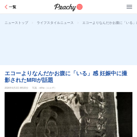
Peachy
一覧
>
>
エコーよりなんだかお腹に「いる」感
ニューストップ
ライフスタイルニュース
エコーよりなんだかお腹に「いる」感 妊娠中に撮
影されたMRIが話題
2026年6月2日 8時20分
写真：eltha（エルザ）