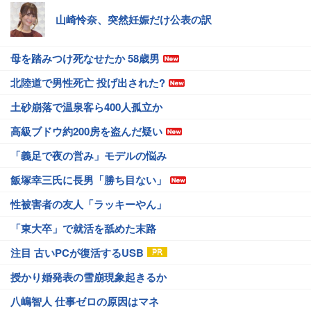
山崎怜奈、突然妊娠だけ公表の訳
母を踏みつけ死なせたか 58歳男
北陸道で男性死亡 投げ出された?
土砂崩落で温泉客ら400人孤立か
高級ブドウ約200房を盗んだ疑い
「義足で夜の営み」モデルの悩み
飯塚幸三氏に長男「勝ち目ない」
性被害者の友人「ラッキーやん」
「東大卒」で就活を舐めた末路
注目 古いPCが復活するUSB
授かり婚発表の雪崩現象起きるか
八嶋智人 仕事ゼロの原因はマネ