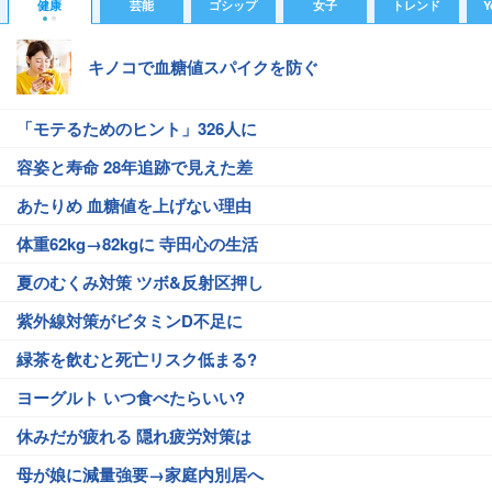
健康
芸能
ゴシップ
女子
トレンド
Y
キノコで血糖値スパイクを防ぐ
「モテるためのヒント」326人に
容姿と寿命 28年追跡で見えた差
あたりめ 血糖値を上げない理由
体重62kg→82kgに 寺田心の生活
夏のむくみ対策 ツボ&反射区押し
紫外線対策がビタミンD不足に
緑茶を飲むと死亡リスク低まる?
ヨーグルト いつ食べたらいい?
休みだが疲れる 隠れ疲労対策は
母が娘に減量強要→家庭内別居へ