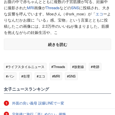
お腹の中で赤ちゃんとともに複数の子宮筋腫が写る、妊娠中
に撮影された
MRI
画像が
Threads
などの
SNS
に投稿され、大き
な反響を呼んでいます。Moeさん（＠srk_moe）が「
エコ
ーよ
りなんだかお腹に『いる』感。宝物」という言葉とともに投
稿したこの画像には、2.3万件のいいねが集まりました。筋腫
を抱えながらの妊娠生活や、こ
続きを読む
#ライフスタイルニュース
#Threads
#放射線
#奇跡
#パン
#生理
#エコ
#MRI
#SNS
女子ニュースランキング
外面の良い義母 誤爆LINEで一変
1
定年後に旅行「楽しめない」後悔
2