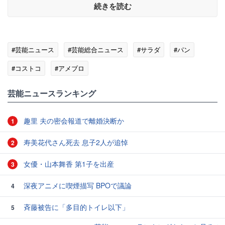
続きを読む
#芸能ニュース
#芸能総合ニュース
#サラダ
#パン
#コストコ
#アメブロ
芸能ニュースランキング
趣里 夫の密会報道で離婚決断か
1
寿美花代さん死去 息子2人が追悼
2
女優・山本舞香 第1子を出産
3
深夜アニメに喫煙描写 BPOで議論
4
斉藤被告に「多目的トイレ以下」
5