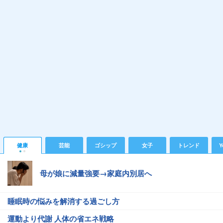
健康
芸能
ゴシップ
女子
トレンド
Y
母が娘に減量強要→家庭内別居へ
睡眠時の悩みを解消する過ごし方
運動より代謝 人体の省エネ戦略