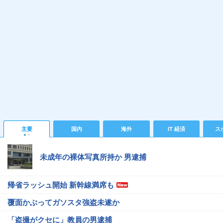
主要
国内
海外
IT 経済
ス
未成年の裸体写真所持か 男逮捕
帰省ラッシュ開始 新幹線満席も
覆面かぶってガソスタ強盗未遂か
「盗撮がクセに」教員の男逮捕