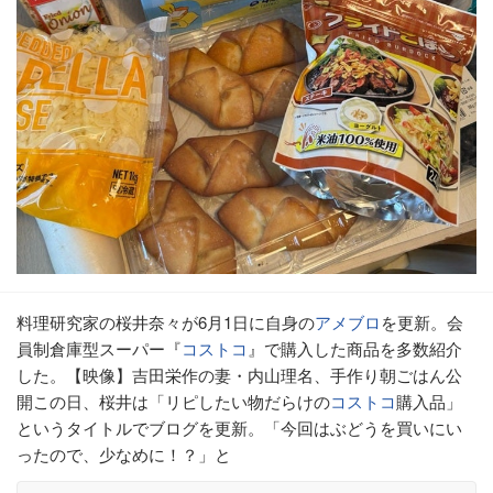
料理研究家の桜井奈々が6月1日に自身の
アメブロ
を更新。会
員制倉庫型スーパー『
コストコ
』で購入した商品を多数紹介
した。【映像】吉田栄作の妻・内山理名、手作り朝ごはん公
開この日、桜井は「リピしたい物だらけの
コストコ
購入品」
というタイトルでブログを更新。「今回はぶどうを買いにい
ったので、少なめに！？」と