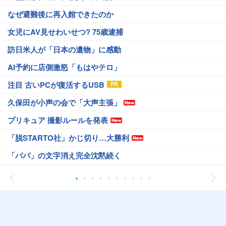
なぜ避難後に再入館できたのか
女児にAV見せわいせつ? 75歳逮捕
訪日米人が「日本の遺物」に感動
AI予約に店側激怒「もはやテロ」
注目 古いPCが復活するUSB
久保田が小声の会で「大声主張」
プリキュア 撮影ルールを発表
「脱STARTO社」かじ切り…大勝利
「パパ」の文字消え完全沈黙続く