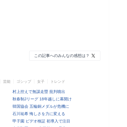
この記事へのみんなの感想は？
芸能
ゴシップ
女子
トレンド
村上控えで無謀走塁 批判噴出
秋春制Jリーグ 18年越しに幕開け
韓国協会 五輪銅メダルが危機に
石川祐希 悔しさを力に変える
甲子園 ビデオ検証 初導入で注目