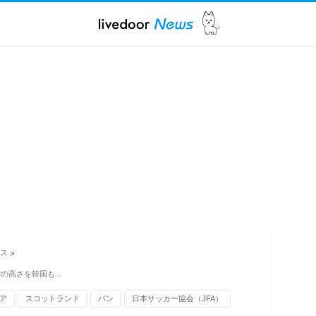
ス
>
術の高さを韓国も…
ア
スコットランド
パン
日本サッカー協会（JFA）