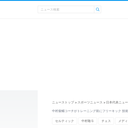
ニューストップ
スポーツニュース
日本代表ニュー
>
>
中村俊輔コーチがトレーニング前にフリーキック 技
セルティック
中村敬斗
チェス
メディ