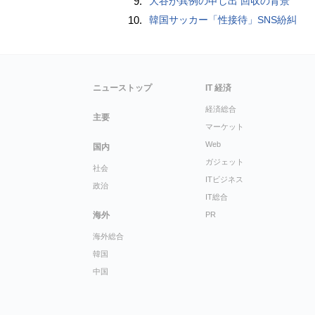
9.
大谷が異例の申し出 回収の背景
10.
韓国サッカー「性接待」SNS紛糾
ニューストップ
IT 経済
経済総合
主要
マーケット
Web
国内
ガジェット
社会
ITビジネス
政治
IT総合
海外
PR
海外総合
韓国
中国