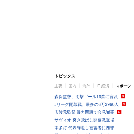
トピックス
主要
国内
海外
IT 経済
スポーツ
森保監督、衝撃ゴール16歳に言及
Jリーグ開幕戦、最多の6万3960人
広陵元監督 暴力問題で会見謝罪
サヴィオ 突き飛ばし開幕戦退場
本多灯 代表辞退し被害者に謝罪