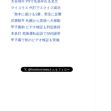
大谷翔平 PSで先発外れる見方
マイコラス 代打でスクイズ成功
「熊本に届ける1勝」実況に反響
武豊騎手 札幌から英国へ大移動
甲子園初 ビデオ検証も判定維持
本多灯 危険運転起訴でSNS謝罪
甲子園で初のビデオ検証を実施