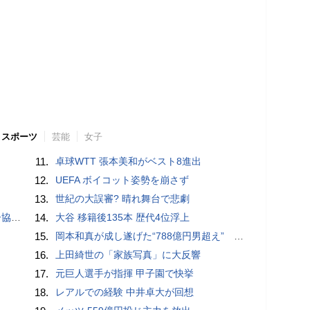
スポーツ
芸能
女子
11.
卓球WTT 張本美和がベスト8進出
12.
UEFA ボイコット姿勢を崩さず
13.
世紀の大誤審? 晴れ舞台で悲劇
が報道
14.
大谷 移籍後135本 歴代4位浮上
15.
岡本和真が成し遂げた“788億円男超え” いつのまにか「3位」…見据える球団記録更新
16.
上田綺世の「家族写真」に大反響
17.
元巨人選手が指揮 甲子園で快挙
18.
レアルでの経験 中井卓大が回想