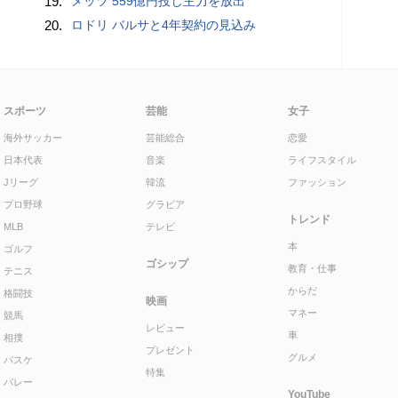
19.
メッツ 559億円投じ主力を放出
20.
ロドリ バルサと4年契約の見込み
スポーツ
芸能
女子
海外サッカー
芸能総合
恋愛
日本代表
音楽
ライフスタイル
Jリーグ
韓流
ファッション
プロ野球
グラビア
トレンド
MLB
テレビ
本
ゴルフ
ゴシップ
教育・仕事
テニス
からだ
格闘技
映画
マネー
競馬
レビュー
車
相撲
プレゼント
グルメ
バスケ
特集
バレー
YouTube