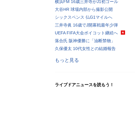
横浜FM 16歳三井寺がJ1初ゴール
大谷HR 球場内部から撮影公開
シックスペンス 仏G1マイルへ
三井寺眞 16歳でJ開幕戦最年少弾
UEFA FIFA大会ボイコット継続へ
落合氏 阪神優勝に「油断禁物」
久保優太 10代女性との結婚報告
もっと見る
ライブドアニュースを読もう！