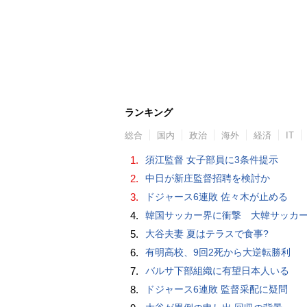
ランキング
総合
国内
政治
海外
経済
IT
1.
須江監督 女子部員に3条件提示
2.
中日が新庄監督招聘を検討か
3.
ドジャース6連敗 佐々木が止める
4.
韓国サッカー界に衝撃 大韓サッカー協会に外国人審判への“性的接待”疑惑 韓国メディア
5.
大谷夫妻 夏はテラスで食事?
6.
有明高校、9回2死から大逆転勝利
7.
バルサ下部組織に有望日本人いる
8.
ドジャース6連敗 監督采配に疑問