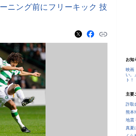
ーニング前にフリーキック 技
お知
映画
い。
ト！
主要
詐取
熊本
地震
真夏
くら