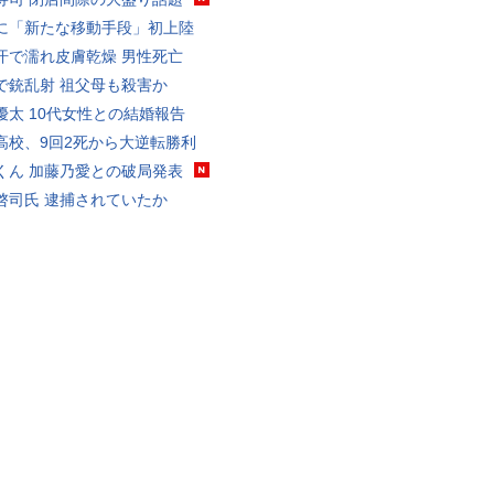
に「新たな移動手段」初上陸
汗で濡れ皮膚乾燥 男性死亡
で銃乱射 祖父母も殺害か
優太 10代女性との結婚報告
高校、9回2死から大逆転勝利
くん 加藤乃愛との破局発表
啓司氏 逮捕されていたか