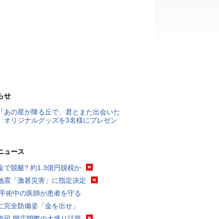
らせ
『あの星が降る丘で、君とまた出会いた
』オリジナルグッズを3名様にプレゼン
ニュース
金で競艇? 約1.3億円脱税か
地震「激甚災害」に指定決定
 手術中の医師が患者を守る
に完全防備姿「金を出せ」
寿司 閉店間際の大盛り話題