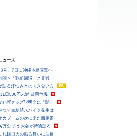
ニュース
13号、7日に沖縄本島直撃へ
内閣へ「戦前回帰」と非難
が語る汗悩みとの向き合い方
は1日500円未満 貧困危機
かわ新グッズ説明文に「闇」
みつで血糖値スパイク発生は
オカブームの次に来た新定番
も万全では 大谷が持論語る
た札幌日大の振る舞いに注目