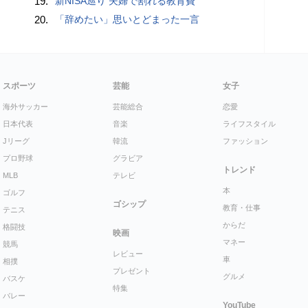
19.
新NISA巡り 夫婦で割れる教育費
20.
「辞めたい」思いとどまった一言
スポーツ
芸能
女子
海外サッカー
芸能総合
恋愛
日本代表
音楽
ライフスタイル
Jリーグ
韓流
ファッション
プロ野球
グラビア
トレンド
MLB
テレビ
本
ゴルフ
ゴシップ
教育・仕事
テニス
からだ
格闘技
映画
マネー
競馬
レビュー
車
相撲
プレゼント
グルメ
バスケ
特集
バレー
YouTube