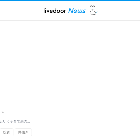
ス
>
」という子育て罰の…
投資
共働き