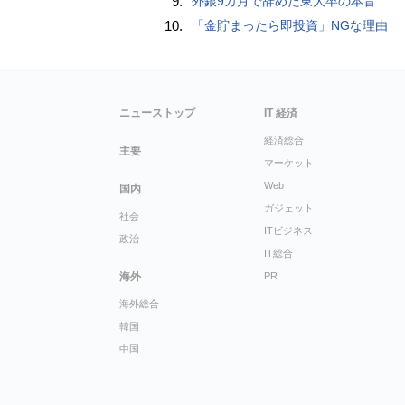
9.
外銀9カ月で辞めた東大卒の本音
10.
「金貯まったら即投資」NGな理由
ニューストップ
IT 経済
経済総合
主要
マーケット
Web
国内
ガジェット
社会
ITビジネス
政治
IT総合
海外
PR
海外総合
韓国
中国