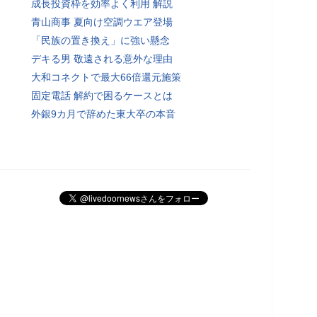
成長投資枠を効率よく利用 解説
青山商事 夏向け空調ウエア登場
「民族の置き換え」に強い懸念
デキる男 敬遠される意外な理由
大和コネクトで最大66倍還元施策
固定電話 解約で困るケースとは
外銀9カ月で辞めた東大卒の本音