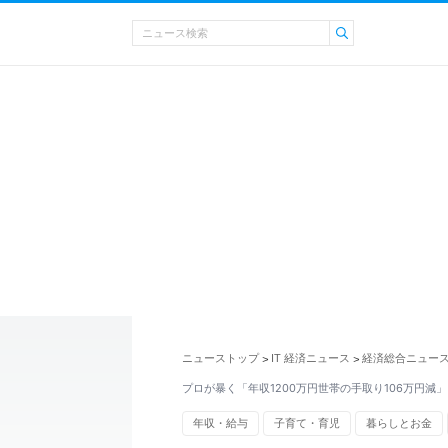
ニューストップ
IT 経済ニュース
経済総合ニュー
>
>
プロが暴く「年収1200万円世帯の手取り106万円減
年収・給与
子育て・育児
暮らしとお金