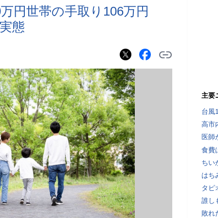
0万円世帯の手取り106万円
実態
主要
台風
高市
医師
食費
ちい
はち
タピ
誰し
敗れ