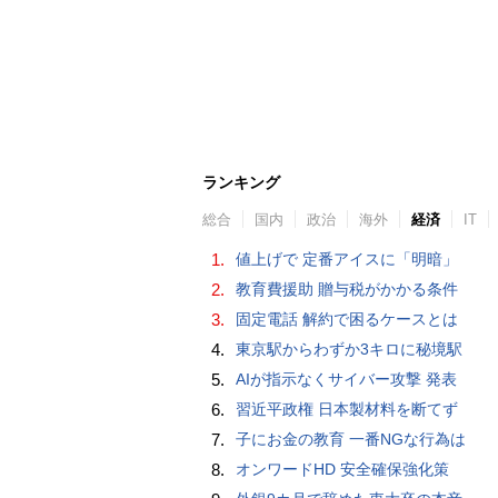
ランキング
総合
国内
政治
海外
経済
IT
1.
値上げで 定番アイスに「明暗」
2.
教育費援助 贈与税がかかる条件
3.
固定電話 解約で困るケースとは
4.
東京駅からわずか3キロに秘境駅
5.
AIが指示なくサイバー攻撃 発表
6.
習近平政権 日本製材料を断てず
7.
子にお金の教育 一番NGな行為は
8.
オンワードHD 安全確保強化策