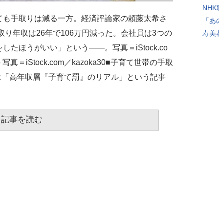
NH
ても手取りは減る一方。経済評論家の頼藤太希さ
「あ
取り年収は26年で106万円減った。会社員は3つの
寿美
たほうがいい」という――。写真＝iStock.co
写真＝iStock.com／kazoka30■子育て世帯の手取
月に「高年収層『子育て罰』のリアル」という記事
記事を読む