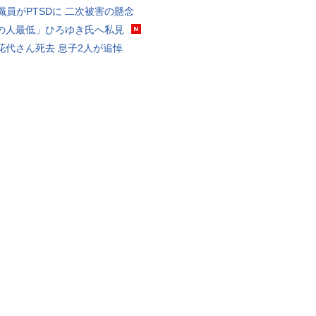
K職員がPTSDに 二次被害の懸念
の人最低」ひろゆき氏へ私見
花代さん死去 息子2人が追悼