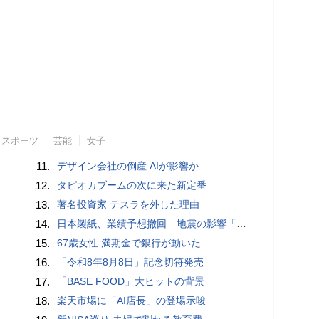
スポーツ
芸能
女子
11.
デザイン会社の倒産 AIが影響か
12.
タピオカブームの次に来た新定番
13.
著名投資家 テスラを外した理由
14.
日本製紙、業績予想撤回 地震の影響「算定困難」
15.
67歳女性 満期金で銀行が動いた
16.
「令和8年8月8日」記念切符発売
17.
「BASE FOOD」大ヒットの背景
18.
楽天市場に「AI店長」の登場示唆