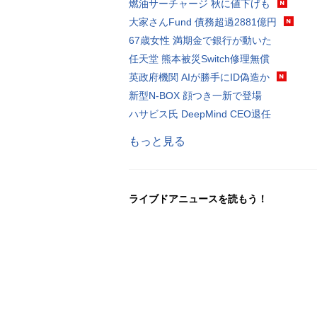
燃油サーチャージ 秋に値下げも
大家さんFund 債務超過2881億円
67歳女性 満期金で銀行が動いた
任天堂 熊本被災Switch修理無償
英政府機関 AIが勝手にID偽造か
新型N-BOX 顔つき一新で登場
ハサビス氏 DeepMind CEO退任
もっと見る
ライブドアニュースを読もう！