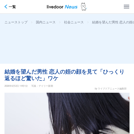
一覧
>
>
>
結婚を望んだ男性 恋人の姪
ニューストップ
国内ニュース
社会ニュース
結婚を望んだ男性 恋人の姪の顔を見て「ひっくり
返るほど驚いた」ワケ
2026年6月2日 11時1分
写真：デイリー新潮
by ライブドアニュース編集部