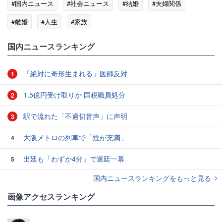
#国内ニュース
#社会ニュース
#結婚
#夫婦関係
#離婚
#人生
#家族
国内ニュースランキング
「絶対に奇形生まれる」医師反対
1
1.5億円受け取りか 国税職員処分
2
駅で流れた「不適切音声」に声明
3
大阪メトロの列車で「煙が充満」
4
出廷も「わずか4分」で退廷一幕
5
国内ニュースランキングをもっと見る
画像アクセスランキング