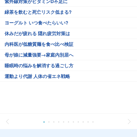
紫外線対策がビタミンD不足に
緑茶を飲むと死亡リスク低まる?
ヨーグルト いつ食べたらいい?
休みだが疲れる 隠れ疲労対策は
内科医が低糖質麺を食べ比べ検証
母が娘に減量強要→家庭内別居へ
睡眠時の悩みを解消する過ごし方
運動より代謝 人体の省エネ戦略