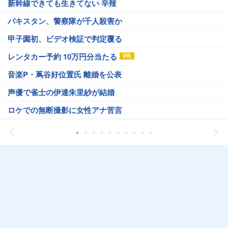
新幹線できても生きてない 辛辣
パキスタン、警察隊が千人殺害か
甲子園初、ビデオ検証で判定覆る
レンタカー予約 10万円分当たる
音楽P・蔦谷好位置氏 離婚を公表
声優で雀士の伊達朱里紗が結婚
ロケでの無断撮影に女性アナ苦言