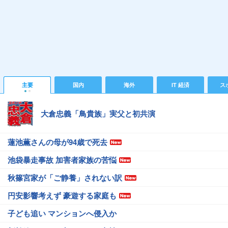
主要
国内
海外
IT 経済
ス
大倉忠義「鳥貴族」実父と初共演
蓮池薫さんの母が94歳で死去
池袋暴走事故 加害者家族の苦悩
秋篠宮家が「ご静養」されない訳
円安影響考えず 豪遊する家庭も
子ども追い マンションへ侵入か