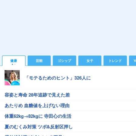
健康
芸能
ゴシップ
女子
トレンド
Y
「モテるためのヒント」326人に
容姿と寿命 28年追跡で見えた差
あたりめ 血糖値を上げない理由
体重62kg→82kgに 寺田心の生活
夏のむくみ対策 ツボ&反射区押し