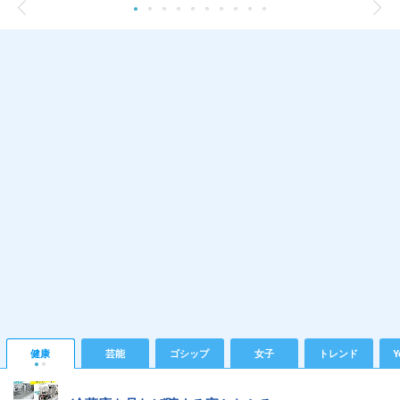
健康
芸能
ゴシップ
女子
トレンド
Y