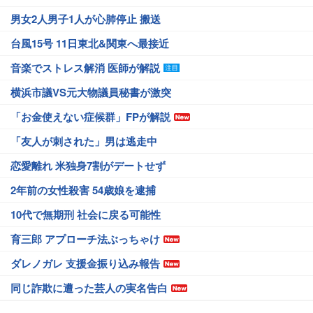
男女2人男子1人が心肺停止 搬送
台風15号 11日東北&関東へ最接近
音楽でストレス解消 医師が解説
横浜市議VS元大物議員秘書が激突
「お金使えない症候群」FPが解説
「友人が刺された」男は逃走中
恋愛離れ 米独身7割がデートせず
2年前の女性殺害 54歳娘を逮捕
10代で無期刑 社会に戻る可能性
育三郎 アプローチ法ぶっちゃけ
ダレノガレ 支援金振り込み報告
同じ詐欺に遭った芸人の実名告白