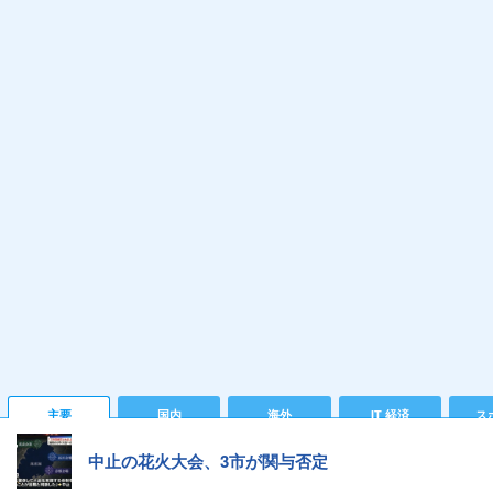
主要
国内
海外
IT 経済
ス
中止の花火大会、3市が関与否定