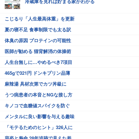
冷蔵庫を見れば貯まる家かわかる
こじるり「人生最高体重」を更新
夏の寝不足 食事制限でも太る訳
体臭の原因 プロテインの可能性
医師が勧める 猫背解消の体操術
人生台無しに…やめるべき7項目
465gで321円 ドンキプリン品薄
麻辣湯 具材次第でカツ丼級に
うつ病患者の本音とNGな接し方
キノコで血糖値スパイクを防ぐ
メンタルに良い影響を与える趣味
「モテるためのヒント」326人に
容姿と寿命 28年追跡で見えた差