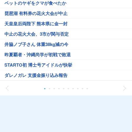
ペットのヤギをクマが食べたか
琵琶湖 有料券の花火大会が中止
天皇皇后両陛下 熊本県に金一封
中止の花火大会、3市が関与否定
井脇ノブ子さん 体重38kg減の今
昨夏覇者・沖縄尚学が初戦で敗退
STARTO初 博士号アイドルが快挙
ダレノガレ 支援金振り込み報告