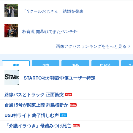
「Nクールおじさん」結婚を発表
板倉滉 開幕戦でまたベンチ外
画像アクセスランキングをもっと見る
主要
国内
海外
IT 経済
ス
STARTO社が誹謗中傷ユーザー特定
路線バスとトラック 正面衝突
台風15号が関東上陸 列島横断か
USJ神ライド 終了惜しむ声
「介護イラつき」母踏みつけ死亡