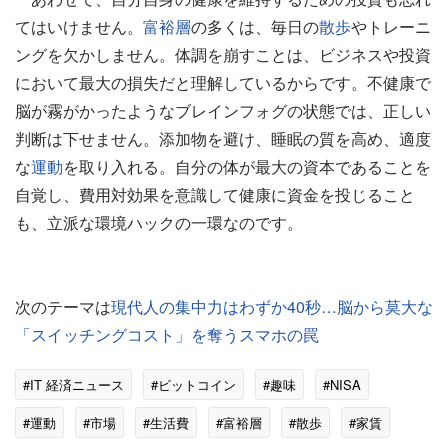
てはいけません。
富裕層
の多くは、毎日の
散歩
やトレーニ
ングを欠かしません。体調を崩すことは、ビジネスや投資
において最大の損失だと理解しているからです。不健康で
脳が霧がかったようなブレインフォグの状態では、正しい
判断は下せません。添加物を避け、睡眠の質を高め、適度
な
運動
を取り入れる。自分の体が最大の資本であることを
自覚し、費用対効果を意識して健康に資金を投じること
も、立派な環境ハックの一環なのです。
次のテーマは
現代人の集中力はわずか40秒…脳から莫大な
「スイッチングコスト」を奪うスマホの罠
#IT 経済ニュース
#ビットコイン
#趣味
#NISA
#運動
#市場
#生活費
#富裕層
#散歩
#家賃