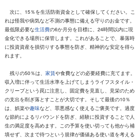
次に、15％を生活防衛資金として確保してください。こ
れは怪我や病気など不測の事態に備える守りのお金です。
最低限必要な
生活費
の6か月分を目標に、24時間以内に現
金化できる場所に保管します。これがあることで、暴落時
に投資資産を損切りする事態を防ぎ、精神的な安定を得ら
れます。
残りの50％は、
家賃
や食費などの必要経費に充てます。
収入増に伴って生活水準を上げてしまうライフスタイル・
クリープという罠に注意し、固定費を見直し、見栄のため
の支出を削ぎ落とすことが大切です。そして最後の10％
は、娯楽や
趣味
など、罪悪感なく使えるご褒美です。過度
な節約によるリバウンドを防ぎ、経験に投資することで人
生の満足度を高めます。この予算を使い切っても他から補
填せず、次まで待つという規律が価値ある使い道を考える