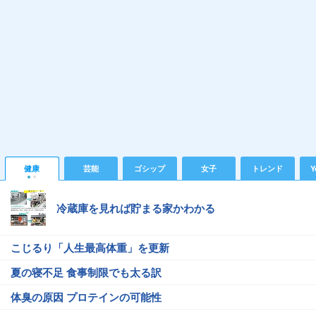
健康
芸能
ゴシップ
女子
トレンド
Y
冷蔵庫を見れば貯まる家かわかる
こじるり「人生最高体重」を更新
夏の寝不足 食事制限でも太る訳
体臭の原因 プロテインの可能性