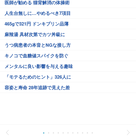
医師が勧める 猫背解消の体操術
人生台無しに…やめるべき7項目
465gで321円 ドンキプリン品薄
麻辣湯 具材次第でカツ丼級に
うつ病患者の本音とNGな接し方
キノコで血糖値スパイクを防ぐ
メンタルに良い影響を与える趣味
「モテるためのヒント」326人に
容姿と寿命 28年追跡で見えた差