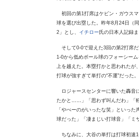
初回の第1打席はケビン・ガウスマ
球を選び出塁した。昨年8月24日（
2」とし、
イチロー
氏の日本人記録ま
そして0-0で迎えた3回の第2打席
1-0から低めボール球のフォーシー
上を越えた。本塁打かと思われたが
打球が強すぎて単打の“不運”だった。
ロジャースセンターに響いた轟音に
たかと……」「思わず叫んだわ」「
「やべーのがいったな笑」といった
球だった」「凄まじい打球音」「ミ
ちなみに、大谷の単打は打球初速105.