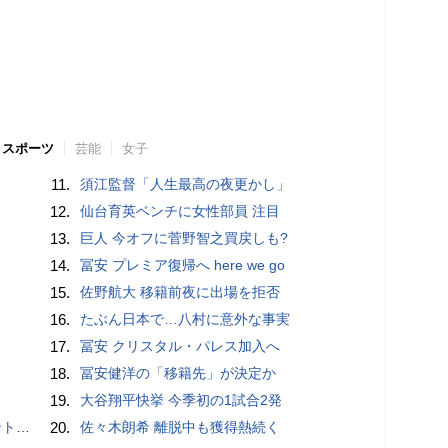
スポーツ
芸能
女子
11.
須江監督「人生最高の夜更かし」
12.
仙台育英ベンチに女性部員 注目
13.
巨人 今オフに菅野智之買戻しも?
14.
冨安 プレミア復帰へ here we go
15.
佐野航大 移籍前夜に出場を拒否
16.
たぶん日本で…八村に意外な事実
17.
冨安 クリスタル・パレス加入へ
18.
冨安健洋の「移籍先」が決定か
19.
大谷翔平快挙 今季初の1試合2発
”時代
20.
佐々木朗希 離脱中も獲得熱続く