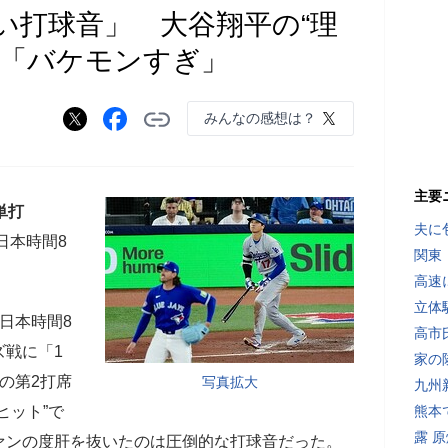
い打球音」 大谷翔平の“理
ン「バケモンすぎ」
みんなの感想は？
主要
単打
夫に
日本時間8
関東
高速
立体
日本時間8
高市
ズ戦に「1
家の
の第2打席
写真拡大
九州
ヒット”で
熊本
露 
ァンの度肝を抜いたのは圧倒的な打球音だった。