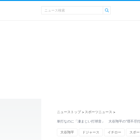
ニューストップ
スポーツニュース
>
>
単打なのに「凄まじい打球音」 大谷翔平の“理不尽打
大谷翔平
ドジャース
イチロー
スポー