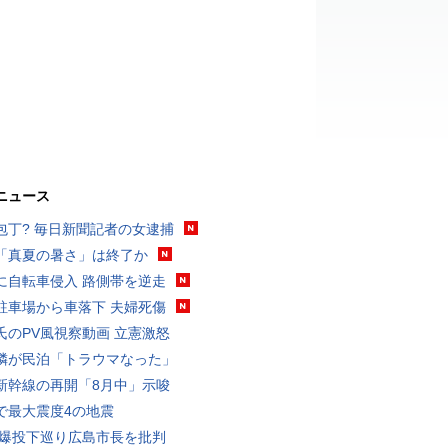
ニュース
包丁? 毎日新聞記者の女逮捕
「真夏の暑さ」は終了か
に自転車侵入 路側帯を逆走
駐車場から車落下 夫婦死傷
氏のPV風視察動画 立憲激怒
隣が民泊「トラウマなった」
新幹線の再開「8月中」示唆
で最大震度4の地震
原爆投下巡り広島市長を批判