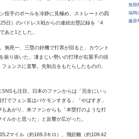
無期
福岡
ン投手のボールを冷静に見極め、ストレートの四
藤原
同25日）のパドレス戦からの連続出塁記録を「4
であと1とした。
だ。無死一、三塁の好機で打席が回ると、カウント
ムを振り抜いた。凄まじい勢いの打球が右翼手の頭
、フェンスに直撃。先制点をもたらしたものの、
SNSも注目。日本のファンからは「完全にいっ
軽打でフェン直はバケモンすぎる」「やばすぎ」
声もあがり、米ファンからも「本塁打のような打
サイルかと思った」と反響が広がった。
2マイル（約169.3キロ）、飛距離（約109.42