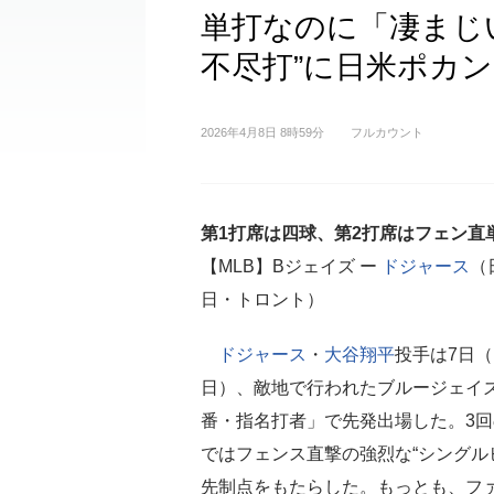
単打なのに「凄まじ
不尽打”に日米ポカ
2026年4月8日 8時59分
フルカウント
第1打席は四球、第2打席はフェン直
【MLB】Bジェイズ ー
ドジャース
（
日・トロント）
ドジャース
・
大谷翔平
投手は7日（
日）、敵地で行われたブルージェイ
番・指名打者」で先発出場した。3回
ではフェンス直撃の強烈な“シングル
先制点をもたらした。もっとも、フ