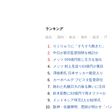
ランキング
総合
国内
政治
海外
経済
IT
1.
りくりゅうに「そろそろ飽きた」
2.
中日が新庄監督招聘を検討か
3.
メッツ 559億円投じ主力を放出
4.
メッツ 村上見送り63億円が裏目
5.
澤穂希氏 日本サッカー殿堂入り
6.
カーボベルデ ブビスタ監督辞任
7.
敗れた札幌日大の振る舞いに注目
8.
鈴木彩艶に63億円で再オファーか
9.
インドネシア球児2人が始球式
10.
阪神・佐藤輝明、恩師が明かす「バント拒否でホームラン」の“やんちゃ坊主