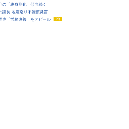
刑の「終身刑化」傾向続く
の議長 地震巡り不謹慎発言
竜也「労務改善」をアピール