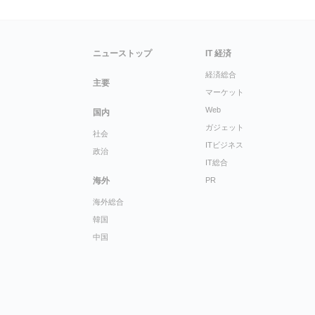
ニューストップ
IT 経済
経済総合
主要
マーケット
Web
国内
ガジェット
社会
ITビジネス
政治
IT総合
海外
PR
海外総合
韓国
中国