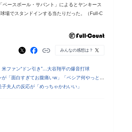
の「ベースボール・サバント」によるとヤンキース
球場でスタンドインする当たりだった。（Full-C
みんなの感想は？
米ファン“ドン引き”…大谷翔平の爆音打球
【動画】大谷弾の瞬間…ド軍ブルペンが「面白すぎてお腹痛いw」「ベシア何やっとるんw」
美子夫人の反応が「めっちゃかわいい」