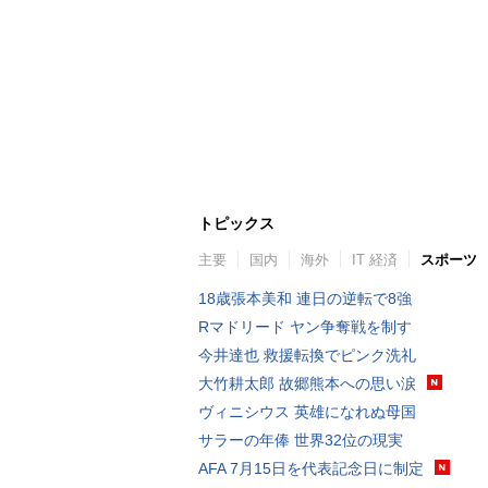
トピックス
主要
国内
海外
IT 経済
スポーツ
18歳張本美和 連日の逆転で8強
Rマドリード ヤン争奪戦を制す
今井達也 救援転換でピンク洗礼
大竹耕太郎 故郷熊本への思い涙
ヴィニシウス 英雄になれぬ母国
サラーの年俸 世界32位の現実
AFA 7月15日を代表記念日に制定