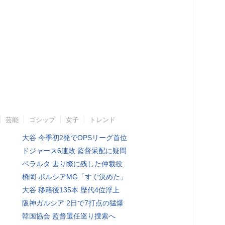
芸能
ゴシップ
女子
トレンド
大谷 今季初2発でOPSリーグ首位
ドジャース6連敗 監督采配に疑問
ペラルタ 去り際に残した仲裁役
橋岡 ボルシアMG「すぐ決めた」
大谷 移籍後135本 歴代4位浮上
阪神ガルシア 2日で7打点の猛爆
韓国協会 監督選任巡り捜索へ