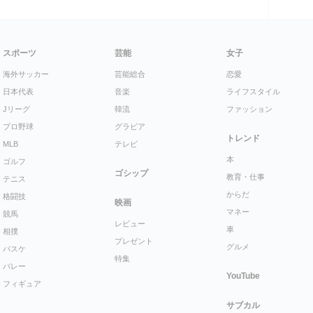
スポーツ
芸能
女子
海外サッカー
芸能総合
恋愛
日本代表
音楽
ライフスタイル
Jリーグ
韓流
ファッション
プロ野球
グラビア
トレンド
MLB
テレビ
本
ゴルフ
ゴシップ
教育・仕事
テニス
からだ
格闘技
映画
マネー
競馬
レビュー
車
相撲
プレゼント
グルメ
バスケ
特集
バレー
YouTube
フィギュア
サブカル