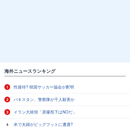
海外ニュースランキング
性接待? 韓国サッカー協会が釈明
1
パキスタン、警察隊が千人殺害か
2
イラン大統領「原爆投下はNOだ」
3
米で夫婦がビッグフットに遭遇?
4