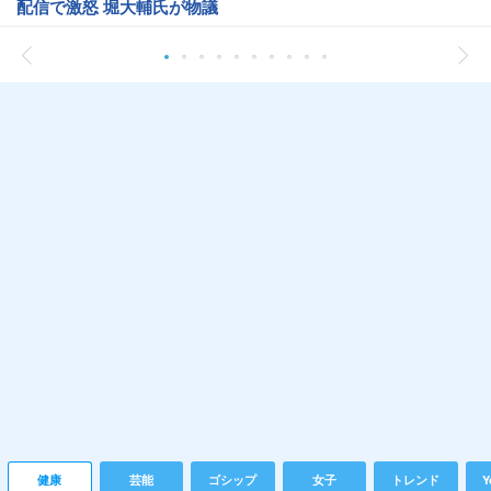
配信で激怒 堀大輔氏が物議
健康
芸能
ゴシップ
女子
トレンド
Y