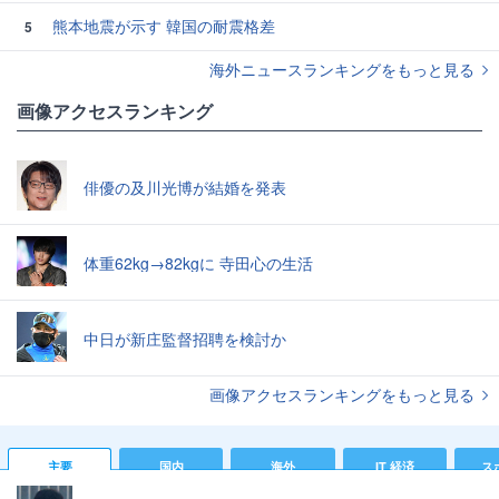
熊本地震が示す 韓国の耐震格差
5
海外ニュースランキングをもっと見る
画像アクセスランキング
俳優の及川光博が結婚を発表
体重62kg→82kgに 寺田心の生活
中日が新庄監督招聘を検討か
画像アクセスランキングをもっと見る
主要
国内
海外
IT 経済
ス