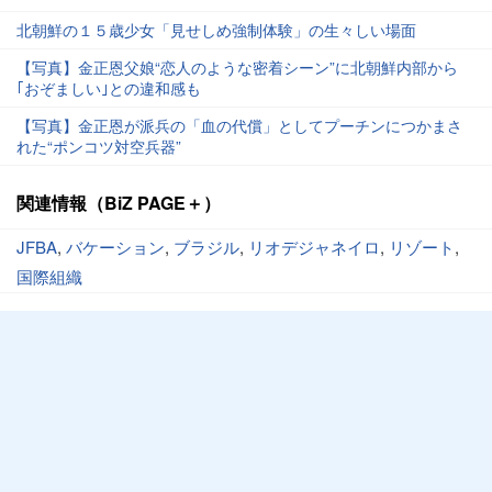
北朝鮮の１５歳少女「見せしめ強制体験」の生々しい場面
【写真】金正恩父娘“恋人のような密着シーン”に北朝鮮内部から
｢おぞましい｣との違和感も
【写真】金正恩が派兵の「血の代償」としてプーチンにつかまさ
れた“ポンコツ対空兵器”
関連情報（BiZ PAGE＋）
JFBA
,
バケーション
,
ブラジル
,
リオデジャネイロ
,
リゾート
,
国際組織