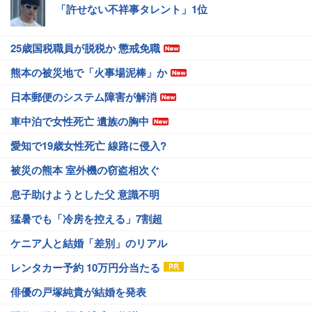
「許せない不祥事タレント」1位
25歳国税職員が脱税か 懲戒免職
熊本の被災地で「火事場泥棒」か
日本郵便のシステム障害が解消
車中泊で女性死亡 遺族の胸中
愛知で19歳女性死亡 線路に侵入?
被災の熊本 室外機の窃盗相次ぐ
息子助けようとした父 意識不明
猛暑でも「冷房を控える」7割超
ケニア人と結婚「差別」のリアル
レンタカー予約 10万円分当たる
俳優の戸塚純貴が結婚を発表