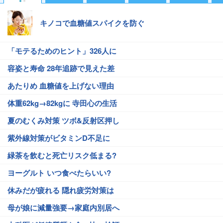
キノコで血糖値スパイクを防ぐ
「モテるためのヒント」326人に
容姿と寿命 28年追跡で見えた差
あたりめ 血糖値を上げない理由
体重62kg→82kgに 寺田心の生活
夏のむくみ対策 ツボ&反射区押し
紫外線対策がビタミンD不足に
緑茶を飲むと死亡リスク低まる?
ヨーグルト いつ食べたらいい?
休みだが疲れる 隠れ疲労対策は
母が娘に減量強要→家庭内別居へ