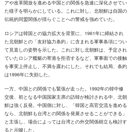
アや改革開放を進める中国との関係を急速に深化させてい
た様子を明らかにしている。これに対し、北朝鮮は自国の
伝統的同盟関係が揺らぐことへの警戒を強めていた。
ロシアは韓国との協力拡大を背景に、1961年に締結され
た北朝鮮との「友好協力条約」に含まれる軍事条項につい
て見直しの姿勢を示した。これに対し北朝鮮は、予定され
ていたロシア艦艇の寄港を拒否するなど、軍事面での接触
を事実上停止し、不満を露わにした。それでも結局、条約
は1996年に失効した。
一方、中国との関係でも緊張が走った。1992年の韓中修
交後、初となる中国国家主席の訪韓が検討される中、北朝
鮮は強く反発。中国側に対し、「韓国と高官交流を進める
なら、北朝鮮も台湾との関係を発展させることができる」
と主張し、場合によっては台湾との外交関係樹立も検討す
ると示唆した。