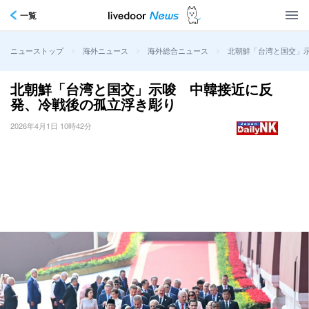
一覧
>
>
>
北朝鮮「台湾と国交」
ニューストップ
海外ニュース
海外総合ニュース
北朝鮮「台湾と国交」示唆 中韓接近に反
発、冷戦後の孤立浮き彫り
2026年4月1日 10時42分