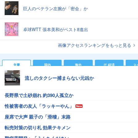
巨人のベテラン左腕が「密会」か
卓球WTT 張本美和がベスト8進出
画像アクセスランキングをもっと見る
主要
国内
海外
IT 経済
ス
流しのタクシー捕まらない元凶か
長野県で土砂崩れ 約390人孤立か
性被害者の友人「ラッキーやん」
座席で大声 親子の「滑稽」末路
転売対策の切り札 効果テキメン