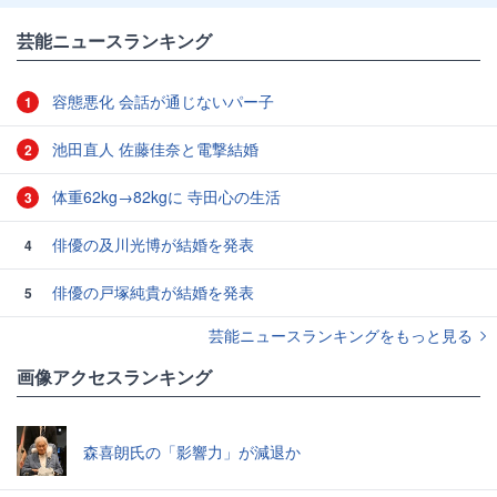
芸能ニュースランキング
容態悪化 会話が通じないパー子
1
池田直人 佐藤佳奈と電撃結婚
2
体重62kg→82kgに 寺田心の生活
3
俳優の及川光博が結婚を発表
4
俳優の戸塚純貴が結婚を発表
5
芸能ニュースランキングをもっと見る
画像アクセスランキング
森喜朗氏の「影響力」が減退か