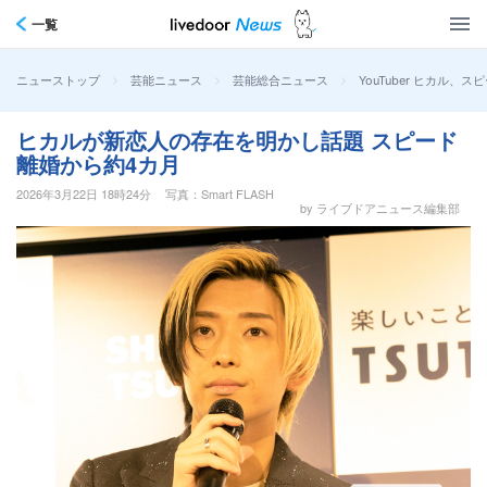
一覧
>
>
>
YouTuber ヒカ
ニューストップ
芸能ニュース
芸能総合ニュース
ヒカルが新恋人の存在を明かし話題 スピード
離婚から約4カ月
2026年3月22日 18時24分
写真：Smart FLASH
by ライブドアニュース編集部