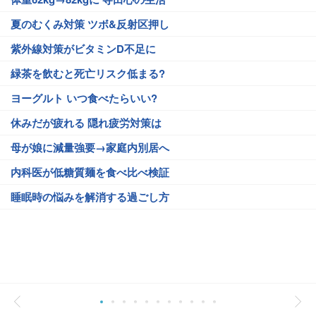
夏のむくみ対策 ツボ&反射区押し
紫外線対策がビタミンD不足に
緑茶を飲むと死亡リスク低まる?
ヨーグルト いつ食べたらいい?
休みだが疲れる 隠れ疲労対策は
母が娘に減量強要→家庭内別居へ
内科医が低糖質麺を食べ比べ検証
睡眠時の悩みを解消する過ごし方