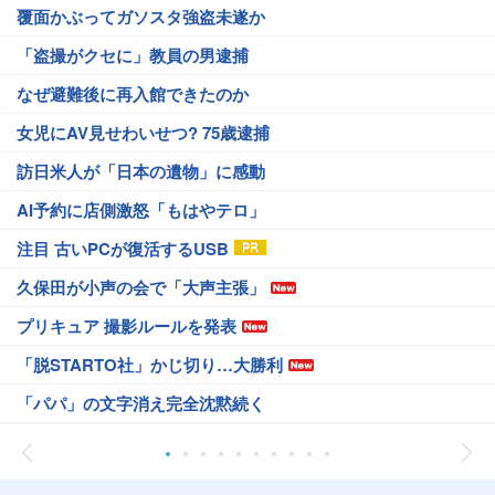
覆面かぶってガソスタ強盗未遂か
「盗撮がクセに」教員の男逮捕
なぜ避難後に再入館できたのか
女児にAV見せわいせつ? 75歳逮捕
訪日米人が「日本の遺物」に感動
AI予約に店側激怒「もはやテロ」
注目 古いPCが復活するUSB
久保田が小声の会で「大声主張」
プリキュア 撮影ルールを発表
「脱STARTO社」かじ切り…大勝利
「パパ」の文字消え完全沈黙続く