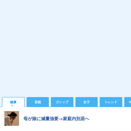
健康
芸能
ゴシップ
女子
トレンド
Y
母が娘に減量強要→家庭内別居へ