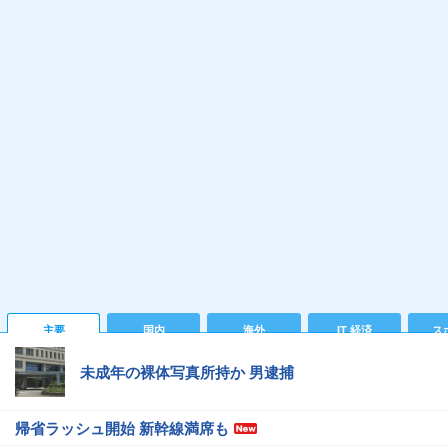
主要
国内
海外
IT 経済
ス
未成年の裸体写真所持か 男逮捕
帰省ラッシュ開始 新幹線満席も