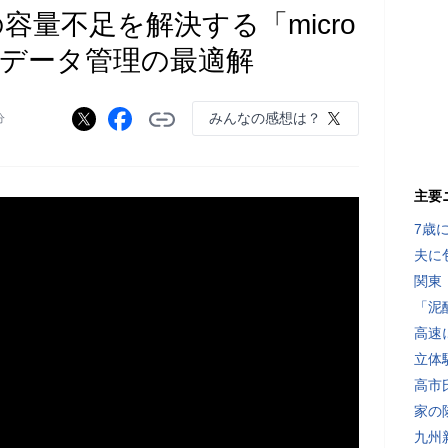
の容量不足を解決する「micro
用術とデータ管理の最適解
みんなの感想は？
分
主要
7歳
夫に
関東
「泥
高速
立体
高市
家の
九州