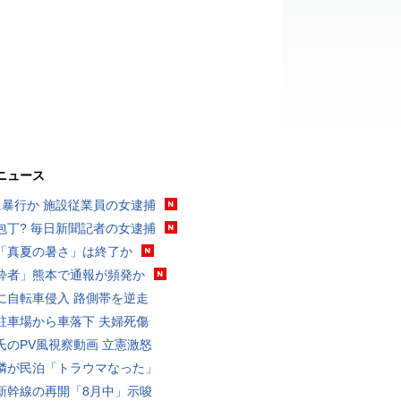
ニュース
に暴行か 施設従業員の女逮捕
包丁? 毎日新聞記者の女逮捕
「真夏の暑さ」は終了か
酔者」熊本で通報が頻発か
に自転車侵入 路側帯を逆走
駐車場から車落下 夫婦死傷
氏のPV風視察動画 立憲激怒
隣が民泊「トラウマなった」
新幹線の再開「8月中」示唆