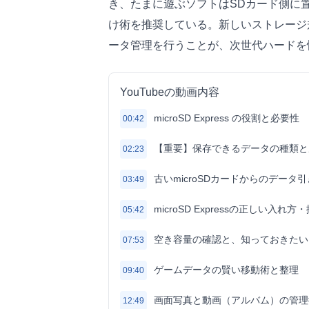
き、たまに遊ぶソフトはSDカード側に
け術を推奨している。新しいストレージ
ータ管理を行うことが、次世代ハードを
YouTubeの動画内容
microSD Express の役割と必要性
00:42
【重要】保存できるデータの種類と
02:23
古いmicroSDカードからのデータ
03:49
microSD Expressの正しい入れ方
05:42
空き容量の確認と、知っておきたい
07:53
ゲームデータの賢い移動術と整理
09:40
画面写真と動画（アルバム）の管理
12:49