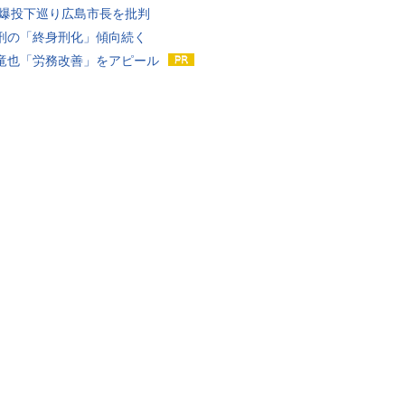
原爆投下巡り広島市長を批判
刑の「終身刑化」傾向続く
竜也「労務改善」をアピール