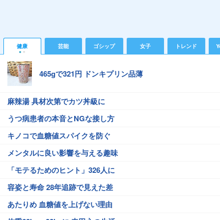
健康
芸能
ゴシップ
女子
トレンド
Y
465gで321円 ドンキプリン品薄
麻辣湯 具材次第でカツ丼級に
うつ病患者の本音とNGな接し方
キノコで血糖値スパイクを防ぐ
メンタルに良い影響を与える趣味
「モテるためのヒント」326人に
容姿と寿命 28年追跡で見えた差
あたりめ 血糖値を上げない理由