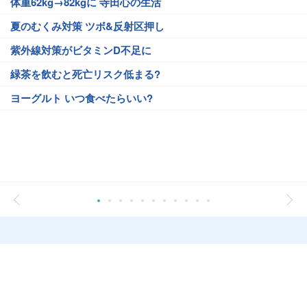
体重62kg→82kgに 寺田心の生活
夏のむくみ対策 ツボ&反射区押し
紫外線対策がビタミンD不足に
緑茶を飲むと死亡リスク低まる?
ヨーグルト いつ食べたらいい?