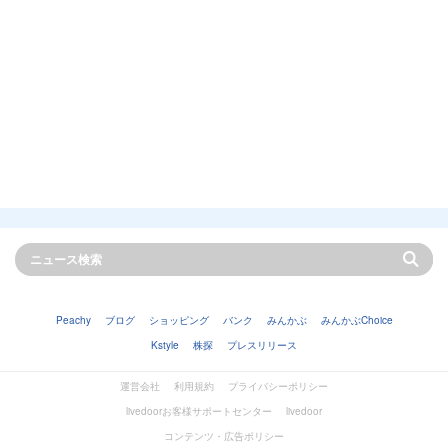
Peachy
ブログ
ショッピング
バンク
みんかぶ
みんかぶChoice
Kstyle
株探
プレスリリース
運営会社
利用規約
プライバシーポリシー
livedoorお客様サポートセンター
livedoor
コンテンツ・広告ポリシー