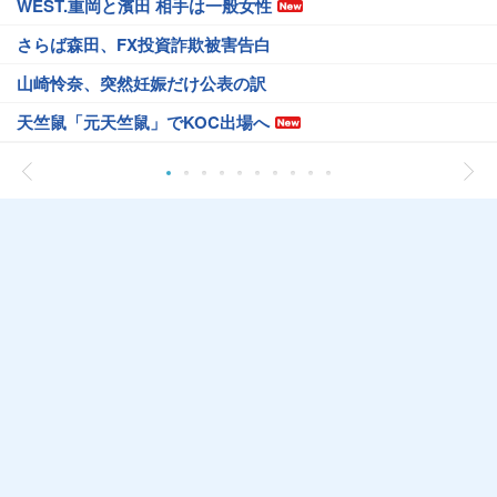
WEST.重岡と濱田 相手は一般女性
さらば森田、FX投資詐欺被害告白
山崎怜奈、突然妊娠だけ公表の訳
天竺鼠「元天竺鼠」でKOC出場へ