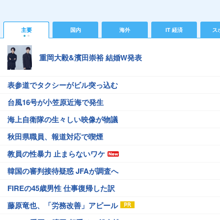
主要
国内
海外
IT 経済
ス
重岡大毅&濱田崇裕 結婚W発表
表参道でタクシーがビル突っ込む
台風16号が小笠原近海で発生
海上自衛隊の生々しい映像が物議
秋田県職員、報道対応で喫煙
教員の性暴力 止まらないワケ
韓国の審判接待疑惑 JFAが調査へ
FIREの45歳男性 仕事復帰した訳
藤原竜也、「労務改善」アピール