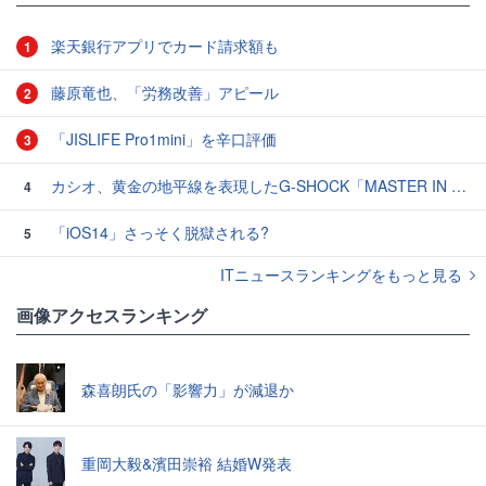
楽天銀行アプリでカード請求額も
1
藤原竜也、「労務改善」アピール
2
「JISLIFE Pro1mini」を辛口評価
3
カシオ、黄金の地平線を表現したG-SHOCK「MASTER IN HORIZON GOLD」3モデル
4
「iOS14」さっそく脱獄される?
5
ITニュースランキングをもっと見る
画像アクセスランキング
森喜朗氏の「影響力」が減退か
重岡大毅&濱田崇裕 結婚W発表