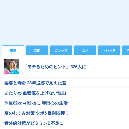
健康
芸能
ゴシップ
女子
トレンド
Y
「モテるためのヒント」326人に
容姿と寿命 28年追跡で見えた差
あたりめ 血糖値を上げない理由
体重62kg→82kgに 寺田心の生活
夏のむくみ対策 ツボ&反射区押し
紫外線対策がビタミンD不足に