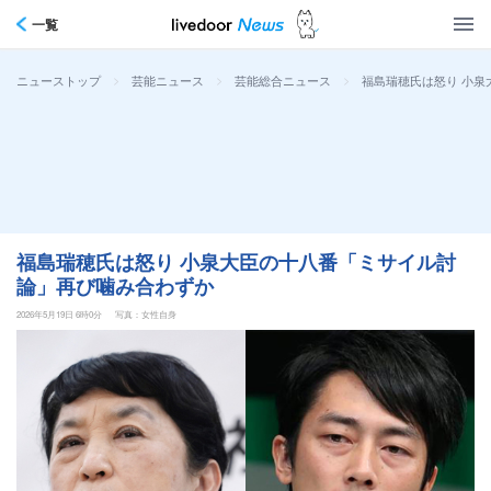
一覧
>
>
>
福島瑞穂氏は怒り 小
ニューストップ
芸能ニュース
芸能総合ニュース
福島瑞穂氏は怒り 小泉大臣の十八番「ミサイル討
論」再び噛み合わずか
2026年5月19日 6時0分
写真：女性自身