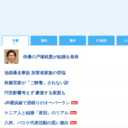
主要
国内
海外
IT 経済
ス
俳優の戸塚純貴が結婚を発表
池袋暴走事故 加害者家族の苦悩
秋篠宮家が「ご静養」されない訳
円安影響考えず 豪遊する家庭も
JR横浜線で居眠りのオーバーラン
ケニア人と結婚「差別」のリアル
八村、バスケ代表活動の思い激白