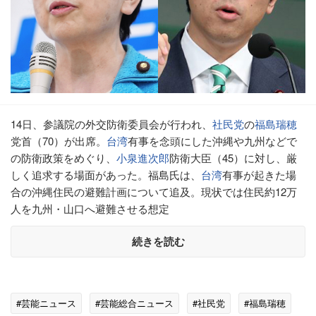
14日、参議院の外交防衛委員会が行われ、
社民党
の
福島瑞穂
党首（70）が出席。
台湾
有事を念頭にした沖縄や九州などで
の防衛政策をめぐり、
小泉進次郎
防衛大臣（45）に対し、厳
しく追求する場面があった。福島氏は、
台湾
有事が起きた場
合の沖縄住民の避難計画について追及。現状では住民約12万
人を九州・山口へ避難させる想定
続きを読む
#芸能ニュース
#芸能総合ニュース
#社民党
#福島瑞穂