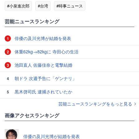
#小泉進次郎
#台湾
#時事ニュース
芸能ニュースランキング
俳優の及川光博が結婚を発表
1
体重62kg→82kgに 寺田心の生活
2
池田直人 佐藤佳奈と電撃結婚
3
朝ドラ 次週予告に「ゲンナリ」
4
黒木啓司氏 逮捕されていたか
5
芸能ニュースランキングをもっと見る
画像アクセスランキング
俳優の及川光博が結婚を発表