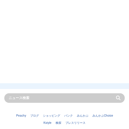
Peachy
ブログ
ショッピング
バンク
みんかぶ
みんかぶChoice
Kstyle
株探
プレスリリース